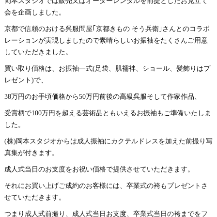
岡本スタジオでは販売又はオーダーレンタルを前提としたお見立て
会を企画しました。
京都で信頼のおける呉服問屋｢京都きもの そう兵衛｣さんとのコラボ
レーションが実現しましたので素晴らしいお振袖をたくさんご用意
していただきました。
買い取り価格は、お振袖一式(足袋、肌襦袢、ショール、髪飾りはプ
レゼント)で、
38万円のお手頃価格から50万円前後の高級呉服そして作家作品、
受賞柄で100万円を超える芸術品ともいえるお振袖もご準備いたしま
した。
(株)岡本スタジオからは成人振袖にカクテルドレスを加えた前撮り写
真集が付きます。
成人式当日のお支度をお祝い価格で提供させていただきます。
それにお買い上げご成約のお客様には、卒業式の袴もプレゼントさ
せていただきます。
つまり成人式前撮り、成人式当日お支度、卒業式当日の袴までをフ