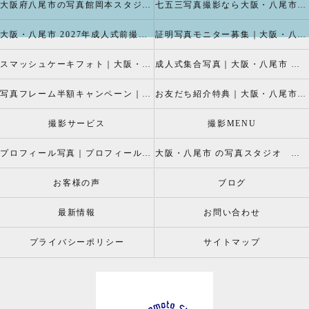
大阪府八尾市の写真館岡本スタジオの撮影キャンペーン
七五三写真撮影なら大阪・八尾市 の岡本スタジオへ
大阪・八尾市 2027年成人式前撮り振袖写真撮影、成人振袖レンタルなら2026年成人前撮りキャペーン開催中の岡本スタジオへ
証明写真モニター募集｜大阪・八尾市 証明写真撮影なら岡本スタジオへ！証明写真モニターモデル募集中！
スマッシュケーキフォト｜大阪・八尾市 スマッシュケーキ写真撮影、ベビーフォト撮影は岡本スタジオへ
成人式集合写真｜大阪・八尾市 友達集合写真、成人式集合写真撮影なら岡本スタジオへ
写真フレーム半額キャンペーン｜大阪・八尾市 写真撮影なら半額割引キャペーン開催中の岡本スタジオへ
お友だち紹介特典｜大阪・八尾市 記念写真撮影なら岡本スタジオへ
撮影サービス
撮影MENU
プロフィール写真｜プロフィールフォト
大阪・八尾市 の写真スタジオ 岡本スタジオ2026年七五三撮影特設ページ
お客様の声
ブログ
最新情報
お問い合わせ
プライバシーポリシー
サイトマップ