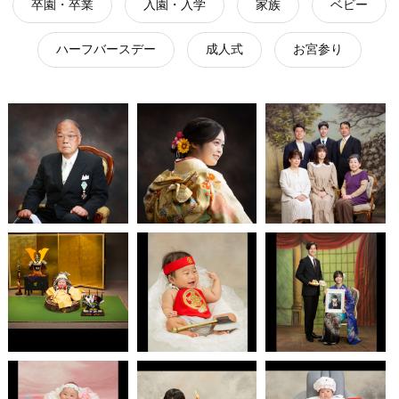
卒園・卒業
入園・入学
家族
ベビー
ハーフバースデー
成人式
お宮参り