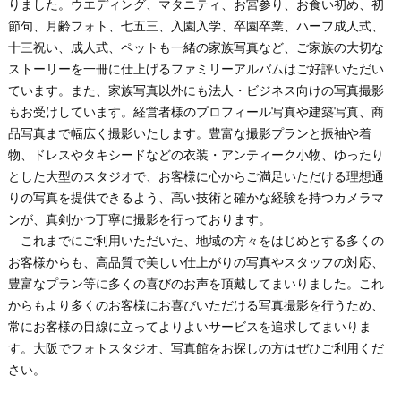
りました。ウエディング、マタニティ、お宮参り、お食い初め、初
節句、月齢フォト、七五三、入園入学、卒園卒業、ハーフ成人式、
十三祝い、成人式、ペットも一緒の家族写真など、ご家族の大切な
ストーリーを一冊に仕上げるファミリーアルバムはご好評いただい
ています。また、家族写真以外にも法人・ビジネス向けの写真撮影
もお受けしています。経営者様のプロフィール写真や建築写真、商
品写真まで幅広く撮影いたします。豊富な撮影プランと振袖や着
物、ドレスやタキシードなどの衣装・アンティーク小物、ゆったり
とした大型のスタジオで、お客様に心からご満足いただける理想通
りの写真を提供できるよう、高い技術と確かな経験を持つカメラマ
ンが、真剣かつ丁寧に撮影を行っております。
これまでにご利用いただいた、地域の方々をはじめとする多くの
お客様からも、高品質で美しい仕上がりの写真やスタッフの対応、
豊富なプラン等に多くの喜びのお声を頂戴してまいりました。これ
からもより多くのお客様にお喜びいただける写真撮影を行うため、
常にお客様の目線に立ってよりよいサービスを追求してまいりま
す。
大阪
で
フォトスタジオ
、写真館をお探しの方はぜひご利用くだ
さい。