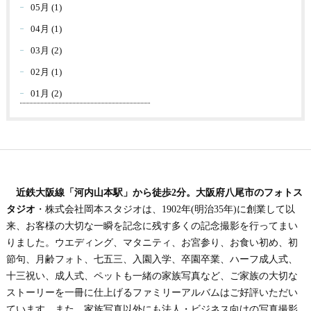
05月 (1)
04月 (1)
03月 (2)
02月 (1)
01月 (2)
近鉄大阪線「河内山本駅」から徒歩2分。大阪府八尾市のフォトス
タジオ
・株式会社岡本スタジオは、1902年(明治35年)に創業して以
来、お客様の大切な一瞬を記念に残す多くの記念撮影を行ってまい
りました。ウエディング、マタニティ、お宮参り、お食い初め、初
節句、月齢フォト、七五三、入園入学、卒園卒業、ハーフ成人式、
十三祝い、成人式、ペットも一緒の家族写真など、ご家族の大切な
ストーリーを一冊に仕上げるファミリーアルバムはご好評いただい
ています。また、家族写真以外にも法人・ビジネス向けの写真撮影