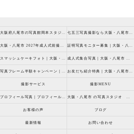
大阪府八尾市の写真館岡本スタジオの撮影キャンペーン
七五三写真撮影なら大阪・八尾市 の岡本スタジオへ
大阪・八尾市 2027年成人式前撮り振袖写真撮影、成人振袖レンタルなら2026年成人前撮りキャペーン開催中の岡本スタジオへ
証明写真モニター募集｜大阪・八尾市 証明写真撮影なら岡本スタジオへ！証明写真モニターモデル募集中！
スマッシュケーキフォト｜大阪・八尾市 スマッシュケーキ写真撮影、ベビーフォト撮影は岡本スタジオへ
成人式集合写真｜大阪・八尾市 友達集合写真、成人式集合写真撮影なら岡本スタジオへ
写真フレーム半額キャンペーン｜大阪・八尾市 写真撮影なら半額割引キャペーン開催中の岡本スタジオへ
お友だち紹介特典｜大阪・八尾市 記念写真撮影なら岡本スタジオへ
撮影サービス
撮影MENU
プロフィール写真｜プロフィールフォト
大阪・八尾市 の写真スタジオ 岡本スタジオ2026年七五三撮影特設ページ
お客様の声
ブログ
最新情報
お問い合わせ