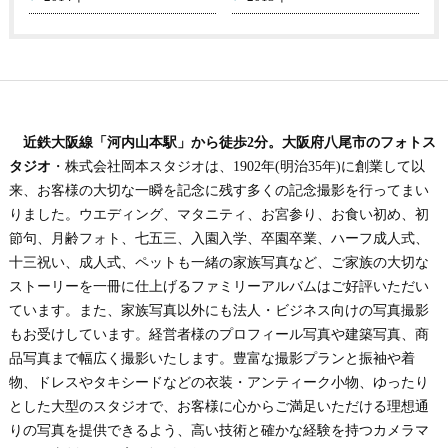
近鉄大阪線「河内山本駅」から徒歩2分。大阪府八尾市のフォトス
タジオ
・株式会社岡本スタジオは、1902年(明治35年)に創業して以
来、お客様の大切な一瞬を記念に残す多くの記念撮影を行ってまい
りました。ウエディング、マタニティ、お宮参り、お食い初め、初
節句、月齢フォト、七五三、入園入学、卒園卒業、ハーフ成人式、
十三祝い、成人式、ペットも一緒の家族写真など、ご家族の大切な
ストーリーを一冊に仕上げるファミリーアルバムはご好評いただい
ています。また、家族写真以外にも法人・ビジネス向けの写真撮影
もお受けしています。経営者様のプロフィール写真や建築写真、商
品写真まで幅広く撮影いたします。豊富な撮影プランと振袖や着
物、ドレスやタキシードなどの衣装・アンティーク小物、ゆったり
とした大型のスタジオで、お客様に心からご満足いただける理想通
りの写真を提供できるよう、高い技術と確かな経験を持つカメラマ