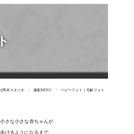
ンバー｜免許証｜パスポート｜ビザ｜社員証個人写真
願書用写真｜受験合格キャンペーン
ラブ(0〜1歳)
ラブ(1〜2歳)
ト
社岡本スタジオ
撮影MENU
ベビーフォト｜月齢フォト
小さな小さな赤ちゃんが
歩けるようになるまで、