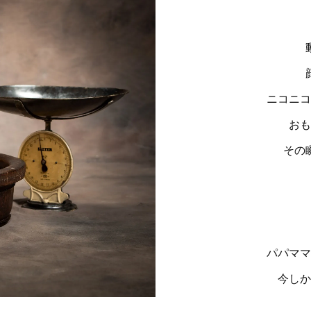
ニコニ
お
その
パパマ
今し