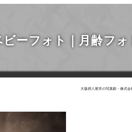
マイナ
受験・
すくすくク
よちよちク
ベビーフォト｜月齢フォ
大阪府八尾市の写真館・株式会