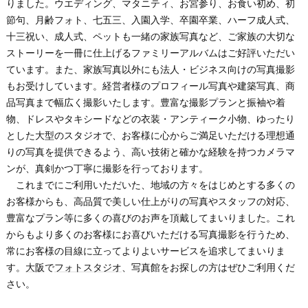
りました。ウエディング、マタニティ、お宮参り、お食い初め、初
節句、月齢フォト、七五三、入園入学、卒園卒業、ハーフ成人式、
十三祝い、成人式、ペットも一緒の家族写真など、ご家族の大切な
ストーリーを一冊に仕上げるファミリーアルバムはご好評いただい
ています。また、家族写真以外にも法人・ビジネス向けの写真撮影
もお受けしています。経営者様のプロフィール写真や建築写真、商
品写真まで幅広く撮影いたします。豊富な撮影プランと振袖や着
物、ドレスやタキシードなどの衣装・アンティーク小物、ゆったり
とした大型のスタジオで、お客様に心からご満足いただける理想通
りの写真を提供できるよう、高い技術と確かな経験を持つカメラマ
ンが、真剣かつ丁寧に撮影を行っております。
これまでにご利用いただいた、地域の方々をはじめとする多くの
お客様からも、高品質で美しい仕上がりの写真やスタッフの対応、
豊富なプラン等に多くの喜びのお声を頂戴してまいりました。これ
からもより多くのお客様にお喜びいただける写真撮影を行うため、
常にお客様の目線に立ってよりよいサービスを追求してまいりま
す。
大阪
で
フォトスタジオ
、写真館をお探しの方はぜひご利用くだ
さい。