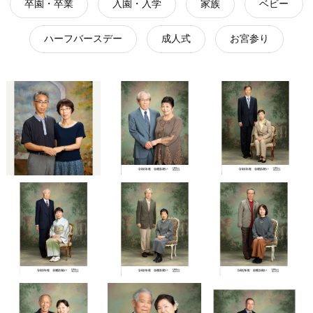
卒園・卒業
入園・入学
家族
ベビー
ハーフバースデー
成人式
お宮参り