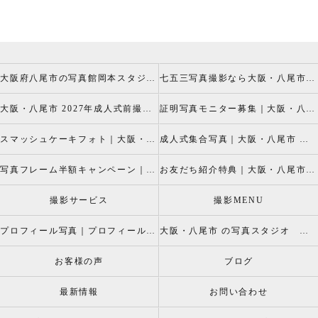
大阪府八尾市の写真館岡本スタジオの撮影キャンペーン
七五三写真撮影なら大阪・八尾市 の岡本スタジオへ
大阪・八尾市 2027年成人式前撮り振袖写真撮影、成人振袖レンタルなら2026年成人前撮りキャペーン開催中の岡本スタジオへ
証明写真モニター募集｜大阪・八尾市 証明写真撮影なら岡本スタジオへ！証明写真モニターモデル募集中！
スマッシュケーキフォト｜大阪・八尾市 スマッシュケーキ写真撮影、ベビーフォト撮影は岡本スタジオへ
成人式集合写真｜大阪・八尾市 友達集合写真、成人式集合写真撮影なら岡本スタジオへ
写真フレーム半額キャンペーン｜大阪・八尾市 写真撮影なら半額割引キャペーン開催中の岡本スタジオへ
お友だち紹介特典｜大阪・八尾市 記念写真撮影なら岡本スタジオへ
撮影サービス
撮影MENU
プロフィール写真｜プロフィールフォト
大阪・八尾市 の写真スタジオ 岡本スタジオ2026年七五三撮影特設ページ
お客様の声
ブログ
最新情報
お問い合わせ