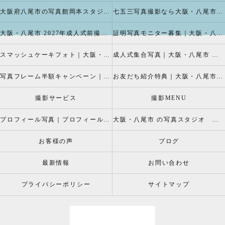
大阪府八尾市の写真館岡本スタジオの撮影キャンペーン
七五三写真撮影なら大阪・八尾市 の岡本スタジオへ
大阪・八尾市 2027年成人式前撮り振袖写真撮影、成人振袖レンタルなら2026年成人前撮りキャペーン開催中の岡本スタジオへ
証明写真モニター募集｜大阪・八尾市 証明写真撮影なら岡本スタジオへ！証明写真モニターモデル募集中！
スマッシュケーキフォト｜大阪・八尾市 スマッシュケーキ写真撮影、ベビーフォト撮影は岡本スタジオへ
成人式集合写真｜大阪・八尾市 友達集合写真、成人式集合写真撮影なら岡本スタジオへ
写真フレーム半額キャンペーン｜大阪・八尾市 写真撮影なら半額割引キャペーン開催中の岡本スタジオへ
お友だち紹介特典｜大阪・八尾市 記念写真撮影なら岡本スタジオへ
撮影サービス
撮影MENU
プロフィール写真｜プロフィールフォト
大阪・八尾市 の写真スタジオ 岡本スタジオ2026年七五三撮影特設ページ
お客様の声
ブログ
最新情報
お問い合わせ
プライバシーポリシー
サイトマップ