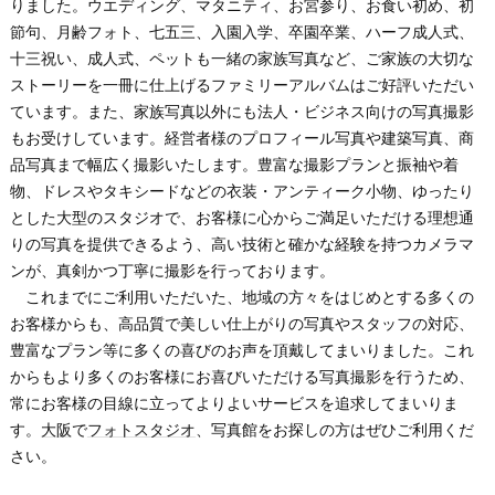
りました。ウエディング、マタニティ、お宮参り、お食い初め、初
節句、月齢フォト、七五三、入園入学、卒園卒業、ハーフ成人式、
十三祝い、成人式、ペットも一緒の家族写真など、ご家族の大切な
ストーリーを一冊に仕上げるファミリーアルバムはご好評いただい
ています。また、家族写真以外にも法人・ビジネス向けの写真撮影
もお受けしています。経営者様のプロフィール写真や建築写真、商
品写真まで幅広く撮影いたします。豊富な撮影プランと振袖や着
物、ドレスやタキシードなどの衣装・アンティーク小物、ゆったり
とした大型のスタジオで、お客様に心からご満足いただける理想通
りの写真を提供できるよう、高い技術と確かな経験を持つカメラマ
ンが、真剣かつ丁寧に撮影を行っております。
これまでにご利用いただいた、地域の方々をはじめとする多くの
お客様からも、高品質で美しい仕上がりの写真やスタッフの対応、
豊富なプラン等に多くの喜びのお声を頂戴してまいりました。これ
からもより多くのお客様にお喜びいただける写真撮影を行うため、
常にお客様の目線に立ってよりよいサービスを追求してまいりま
す。
大阪
で
フォトスタジオ
、写真館をお探しの方はぜひご利用くだ
さい。