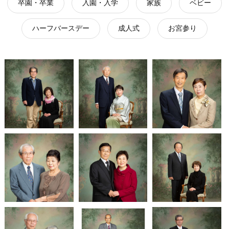
卒園・卒業
入園・入学
家族
ベビー
ハーフバースデー
成人式
お宮参り