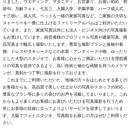
りました。ウエディング、マタニティ、お宮参り、お食い初め、初
節句、月齢フォト、七五三、入園入学、卒園卒業、ハーフ成人式、
十三祝い、成人式、ペットも一緒の家族写真など、ご家族の大切な
ストーリーを一冊に仕上げるファミリーアルバムはご好評いただい
ています。また、家族写真以外にも法人・ビジネス向けの写真撮影
もお受けしています。経営者様のプロフィール写真や建築写真、商
品写真まで幅広く撮影いたします。豊富な撮影プランと振袖や着
物、ドレスやタキシードなどの衣装・アンティーク小物、ゆったり
とした大型のスタジオで、お客様に心からご満足いただける理想通
りの写真を提供できるよう、高い技術と確かな経験を持つカメラマ
ンが、真剣かつ丁寧に撮影を行っております。
これまでにご利用いただいた、地域の方々をはじめとする多くの
お客様からも、高品質で美しい仕上がりの写真やスタッフの対応、
豊富なプラン等に多くの喜びのお声を頂戴してまいりました。これ
からもより多くのお客様にお喜びいただける写真撮影を行うため、
常にお客様の目線に立ってよりよいサービスを追求してまいりま
す。
大阪
で
フォトスタジオ
、写真館をお探しの方はぜひご利用くだ
さい。