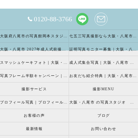
0120-88-3766
大阪府八尾市の写真館岡本スタジオの撮影キャンペーン
七五三写真撮影なら大阪・八尾市 の岡本スタジオへ
大阪・八尾市 2027年成人式前撮り振袖写真撮影、成人振袖レンタルなら2026年成人前撮りキャペーン開催中の岡本スタジオへ
証明写真モニター募集｜大阪・八尾市 証明写真撮影なら岡本スタジオへ！証明写真モニターモデル募集中！
スマッシュケーキフォト｜大阪・八尾市 スマッシュケーキ写真撮影、ベビーフォト撮影は岡本スタジオへ
成人式集合写真｜大阪・八尾市 友達集合写真、成人式集合写真撮影なら岡本スタジオへ
写真フレーム半額キャンペーン｜大阪・八尾市 写真撮影なら半額割引キャペーン開催中の岡本スタジオへ
お友だち紹介特典｜大阪・八尾市 記念写真撮影なら岡本スタジオへ
撮影サービス
撮影MENU
プロフィール写真｜プロフィールフォト
大阪・八尾市 の写真スタジオ 岡本スタジオ2026年七五三撮影特設ページ
お客様の声
ブログ
最新情報
お問い合わせ