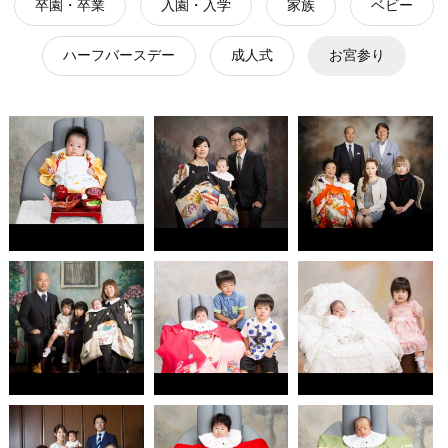
卒園・卒業
入園・入学
家族
ベビー
ハーフバースデー
成人式
お宮参り