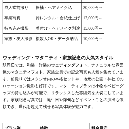
成人式前撮り
振袖・ヘアメイク込
20,000円～
卒業写真
袴レンタル・台紙仕上げ
12,000円～
持ち込み撮影
着付け・ヘアメイク別途
15,000円～
家族・友人撮影
複数人OK・データ納品
10,000円～
ウェディング・マタニティ・家族記念の人気スタイル
駅周辺では、和装・洋装の
ウェディングフォト
、ナチュラルな雰囲
気の
マタニティフォト
、家族全員での記念写真も人気を集めていま
す。前撮りではスタジオ内の本格セットや、地元の公園・神社での
ロケーション撮影も好評です。マタニティプランは小物やベビーグ
ッズの持ち込みが可能で、リラックスした雰囲気を大切にしていま
す。家族記念写真では、誕生日や節句などイベントごとの演出も依
頼でき、世代を超えて残せる写真体験が魅力です。
プラン例
特徴
料金目安