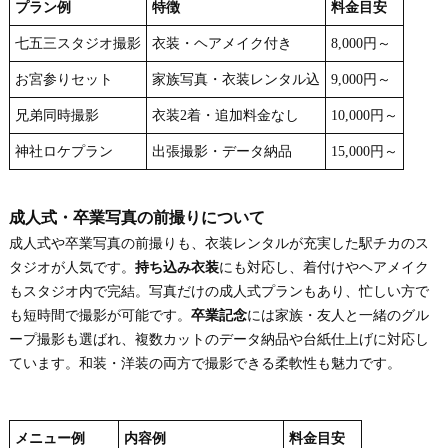
プラン例
特徴
料金目安
七五三スタジオ撮影
衣装・ヘアメイク付き
8,000円～
お宮参りセット
家族写真・衣装レンタル込
9,000円～
兄弟同時撮影
衣装2着・追加料金なし
10,000円～
神社ロケプラン
出張撮影・データ納品
15,000円～
成人式・卒業写真の前撮りについて
成人式や卒業写真の前撮りも、衣装レンタルが充実した駅チカのス
タジオが人気です。
持ち込み衣装
にも対応し、着付けやヘアメイク
もスタジオ内で完結。写真だけの成人式プランもあり、忙しい方で
も短時間で撮影が可能です。
卒業記念
には家族・友人と一緒のグル
ープ撮影も選ばれ、複数カットのデータ納品や台紙仕上げに対応し
ています。和装・洋装の両方で撮影できる柔軟性も魅力です。
メニュー例
内容例
料金目安