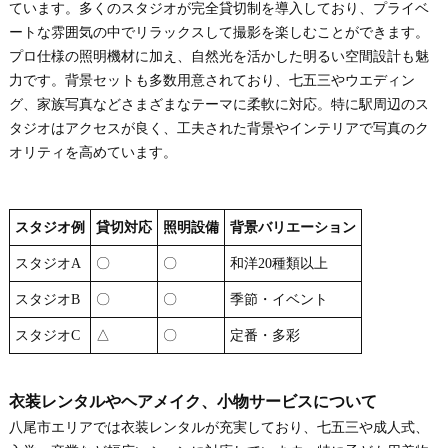
ています。多くのスタジオが完全貸切制を導入しており、プライベ
ートな雰囲気の中でリラックスして撮影を楽しむことができます。
プロ仕様の照明機材に加え、自然光を活かした明るい空間設計も魅
力です。背景セットも多数用意されており、七五三やウエディン
グ、家族写真などさまざまなテーマに柔軟に対応。特に駅周辺のス
タジオはアクセスが良く、工夫された背景やインテリアで写真のク
オリティを高めています。
スタジオ例
貸切対応
照明設備
背景バリエーション
スタジオA
〇
〇
和洋20種類以上
スタジオB
〇
〇
季節・イベント
スタジオC
△
〇
定番・多彩
衣装レンタルやヘアメイク、小物サービスについて
八尾市エリアでは衣装レンタルが充実しており、七五三や成人式、