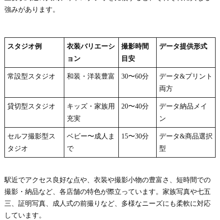
強みがあります。
スタジオ例
衣装バリエーシ
撮影時間
データ提供形式
ョン
目安
常設型スタジオ
和装・洋装豊富
30〜60分
データ&プリント
両方
貸切型スタジオ
キッズ・家族用
20〜40分
データ納品メイ
充実
ン
セルフ撮影型ス
ベビー〜成人ま
15〜30分
データ&商品選択
タジオ
で
型
駅近でアクセス良好な点や、衣装や撮影小物の豊富さ、短時間での
撮影・納品など、各店舗の特色が際立っています。家族写真や七五
三、証明写真、成人式の前撮りなど、多様なニーズにも柔軟に対応
しています。