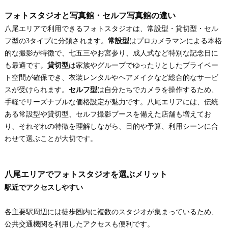
フォトスタジオと写真館・セルフ写真館の違い
八尾エリアで利用できるフォトスタジオは、常設型・貸切型・セル
フ型の3タイプに分類されます。
常設型
はプロカメラマンによる本格
的な撮影が特徴で、七五三やお宮参り、成人式など特別な記念日に
も最適です。
貸切型
は家族やグループでゆったりとしたプライベー
ト空間が確保でき、衣装レンタルやヘアメイクなど総合的なサービ
スが受けられます。
セルフ型
は自分たちでカメラを操作するため、
手軽でリーズナブルな価格設定が魅力です。八尾エリアには、伝統
ある常設型や貸切型、セルフ撮影ブースを備えた店舗も増えてお
り、それぞれの特徴を理解しながら、目的や予算、利用シーンに合
わせて選ぶことが大切です。
八尾エリアでフォトスタジオを選ぶメリット
駅近でアクセスしやすい
各主要駅周辺には徒歩圏内に複数のスタジオが集まっているため、
公共交通機関を利用したアクセスも便利です。