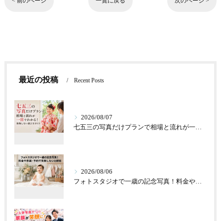
< 前のページ
一覧に戻る
次のページ >
最近の投稿
Recent Posts
2026/08/07
七五三の写真だけプランで相場と流れが一目でわかる！後悔しない選び方ガイド
2026/08/06
フォトスタジオで一歳の記念写真！料金や衣装・予約で失敗しない比較術