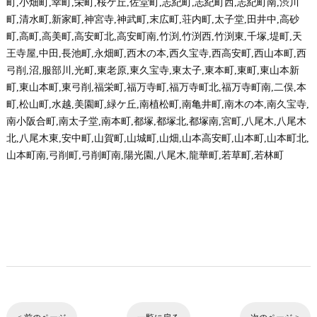
町,小畑町,幸町,栄町,桜ケ丘,佐堂町,志紀町,志紀町西,志紀町南,渋川
町,清水町,新家町,神宮寺,神武町,末広町,荘内町,太子堂,田井中,高砂
町,高町,高美町,高安町北,高安町南,竹渕,竹渕西,竹渕東,千塚,堤町,天
王寺屋,中田,長池町,永畑町,西木の本,西久宝寺,西高安町,西山本町,西
弓削,沼,服部川,光町,東老原,東久宝寺,東太子,東本町,東町,東山本新
町,東山本町,東弓削,福栄町,福万寺町,福万寺町北,福万寺町南,二俣,本
町,松山町,水越,美園町,緑ケ丘,南植松町,南亀井町,南木の本,南久宝寺,
南小阪合町,南太子堂,南本町,都塚,都塚北,都塚南,宮町,八尾木,八尾木
北,八尾木東,安中町,山賀町,山城町,山畑,山本高安町,山本町,山本町北,
山本町南,弓削町,弓削町南,陽光園,八尾木,龍華町,若草町,若林町