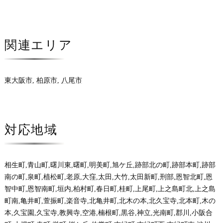
関連エリア
東大阪市
,
柏原市
,
八尾市
対応地域
相生町,青山町,曙川東,曙町,明美町,旭ケ丘,跡部北の町,跡部本町,跡部
南の町,泉町,植松町,老原,大窪,太田,大竹,太田新町,刑部,恩智北町,恩
智中町,恩智南町,垣内,柏村町,春日町,桂町,上尾町,上之島町北,上之島
町南,亀井町,萱振町,楽音寺,北亀井町,北木の本,北久宝寺,北本町,木の
本,久宝園,久宝寺,教興寺,空港,楠根町,黒谷,神立,光南町,郡川,小阪合