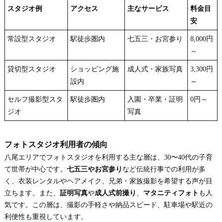
スタジオ例
アクセス
主なサービス
料金目
安
常設型スタジオ
駅徒歩圏内
七五三・お宮参り
8,000円
～
貸切型スタジオ
ショッピング施
成人式・家族写真
3,300円
設内
～
セルフ撮影型スタ
駅徒歩圏内
入園・卒業・証明
0円～
ジオ
写真
フォトスタジオ利用者の傾向
八尾エリアでフォトスタジオを利用する主な層は、30〜40代の子育
て世帯が中心です。
七五三やお宮参り
など伝統行事での利用が多
く、衣装レンタルやヘアメイク、兄弟・家族撮影を希望する声が目
立ちます。また、
証明写真
や
成人式前撮り
、
マタニティフォト
も人
気です。この層は、撮影の手軽さや納品スピード、駐車場や駅近の
利便性も重視しています。