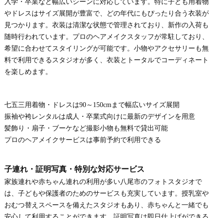
入学・卒業など幅広いシーンに対応しています。特に子ども用着物
やドレスはサイズ展開が豊富で、どの年代にもぴったり合う衣装が
見つかります。衣装は清潔な状態で管理されており、新作の入荷も
随時行われています。プロのヘアメイクスタッフが常駐しており、
希望に合わせてスタイリングが可能です。小物やアクセサリーも無
料で利用できるスタジオが多く、衣装とトータルでコーディネート
を楽しめます。
七五三用着物・ドレスは90～150cmまで幅広いサイズ展開
振袖や袴レンタルは成人・卒業式向けに最新のデザインを用意
髪飾り・扇子・ブーケなど撮影小物も無料で貸出可能
プロのヘアメイクサービスは事前予約で利用できる
子連れ・証明写真・特別な対応サービス
家族連れや赤ちゃん連れの利用が多い八尾市のフォトスタジオで
は、子どもや保護者のためのサービスも充実しています。授乳室や
おむつ替えスペースを備えたスタジオもあり、赤ちゃんと一緒でも
安心して利用することができます。証明写真は即日仕上げができる