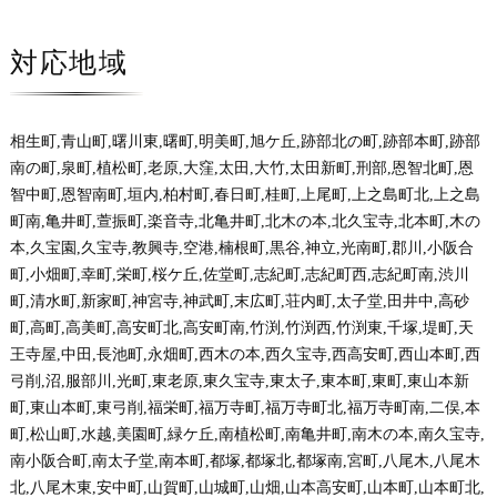
対応地域
相生町,青山町,曙川東,曙町,明美町,旭ケ丘,跡部北の町,跡部本町,跡部
南の町,泉町,植松町,老原,大窪,太田,大竹,太田新町,刑部,恩智北町,恩
智中町,恩智南町,垣内,柏村町,春日町,桂町,上尾町,上之島町北,上之島
町南,亀井町,萱振町,楽音寺,北亀井町,北木の本,北久宝寺,北本町,木の
本,久宝園,久宝寺,教興寺,空港,楠根町,黒谷,神立,光南町,郡川,小阪合
町,小畑町,幸町,栄町,桜ケ丘,佐堂町,志紀町,志紀町西,志紀町南,渋川
町,清水町,新家町,神宮寺,神武町,末広町,荘内町,太子堂,田井中,高砂
町,高町,高美町,高安町北,高安町南,竹渕,竹渕西,竹渕東,千塚,堤町,天
王寺屋,中田,長池町,永畑町,西木の本,西久宝寺,西高安町,西山本町,西
弓削,沼,服部川,光町,東老原,東久宝寺,東太子,東本町,東町,東山本新
町,東山本町,東弓削,福栄町,福万寺町,福万寺町北,福万寺町南,二俣,本
町,松山町,水越,美園町,緑ケ丘,南植松町,南亀井町,南木の本,南久宝寺,
南小阪合町,南太子堂,南本町,都塚,都塚北,都塚南,宮町,八尾木,八尾木
北,八尾木東,安中町,山賀町,山城町,山畑,山本高安町,山本町,山本町北,