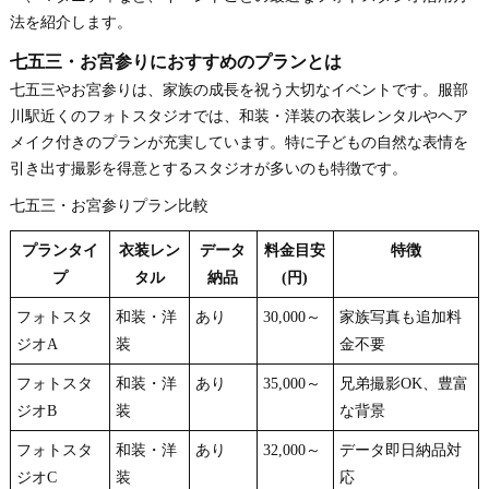
法を紹介します。
七五三・お宮参りにおすすめのプランとは
七五三やお宮参りは、家族の成長を祝う大切なイベントです。服部
川駅近くのフォトスタジオでは、和装・洋装の衣装レンタルやヘア
メイク付きのプランが充実しています。特に子どもの自然な表情を
引き出す撮影を得意とするスタジオが多いのも特徴です。
七五三・お宮参りプラン比較
プランタイ
衣装レン
データ
料金目安
特徴
プ
タル
納品
(円)
フォトスタ
和装・洋
あり
30,000～
家族写真も追加料
ジオA
装
金不要
フォトスタ
和装・洋
あり
35,000～
兄弟撮影OK、豊富
ジオB
装
な背景
フォトスタ
和装・洋
あり
32,000～
データ即日納品対
ジオC
装
応