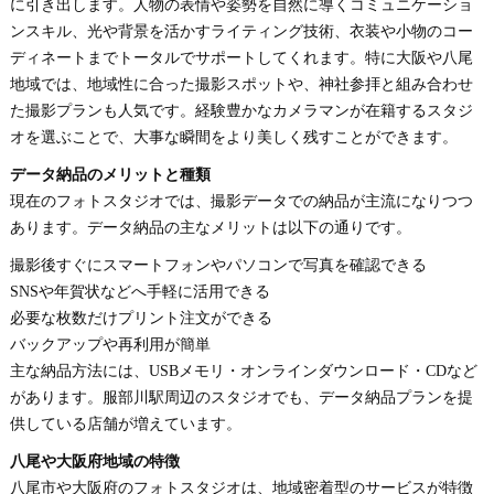
に引き出します。人物の表情や姿勢を自然に導くコミュニケーショ
ンスキル、光や背景を活かすライティング技術、衣装や小物のコー
ディネートまでトータルでサポートしてくれます。特に大阪や八尾
地域では、地域性に合った撮影スポットや、神社参拝と組み合わせ
た撮影プランも人気です。経験豊かなカメラマンが在籍するスタジ
オを選ぶことで、大事な瞬間をより美しく残すことができます。
データ納品のメリットと種類
現在のフォトスタジオでは、撮影データでの納品が主流になりつつ
あります。データ納品の主なメリットは以下の通りです。
撮影後すぐにスマートフォンやパソコンで写真を確認できる
SNSや年賀状などへ手軽に活用できる
必要な枚数だけプリント注文ができる
バックアップや再利用が簡単
主な納品方法には、USBメモリ・オンラインダウンロード・CDなど
があります。服部川駅周辺のスタジオでも、データ納品プランを提
供している店舗が増えています。
八尾や大阪府地域の特徴
八尾市や大阪府のフォトスタジオは、地域密着型のサービスが特徴