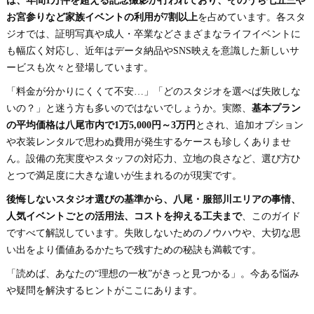
は、年間1万件を超える記念撮影が行われており、そのうち七五三や
お宮参りなど家族イベントの利用が7割以上
を占めています。各スタ
ジオでは、証明写真や成人・卒業などさまざまなライフイベントに
も幅広く対応し、近年はデータ納品やSNS映えを意識した新しいサ
ービスも次々と登場しています。
「料金が分かりにくくて不安…」「どのスタジオを選べば失敗しな
いの？」と迷う方も多いのではないでしょうか。実際、
基本プラン
の平均価格は八尾市内で1万5,000円～3万円
とされ、追加オプション
や衣装レンタルで思わぬ費用が発生するケースも珍しくありませ
ん。設備の充実度やスタッフの対応力、立地の良さなど、選び方ひ
とつで満足度に大きな違いが生まれるのが現実です。
後悔しないスタジオ選びの基準から、八尾・服部川エリアの事情、
人気イベントごとの活用法、コストを抑える工夫まで
、このガイド
ですべて解説しています。失敗しないためのノウハウや、大切な思
い出をより価値あるかたちで残すための秘訣も満載です。
「読めば、あなたの“理想の一枚”がきっと見つかる」。今ある悩み
や疑問を解決するヒントがここにあります。