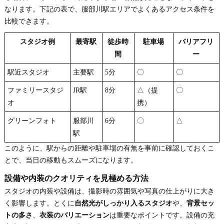
なります。下記の表で、服部川駅エリアでよくあるアクセス条件を
比較できます。
スタジオ例
最寄駅
徒歩時
駐車場
バリアフリ
間
ー
駅近スタジオ
主要駅
5分
〇
〇
ファミリースタジ
JR駅
8分
△（提
〇
オ
携）
グリーンフォト
服部川
6分
〇
△
駅
このように、駅からの距離や駐車場の有無を事前に確認しておくこ
とで、当日の移動もスムーズになります。
設備や内装のクオリティを見極める方法
スタジオの内装や設備は、撮影時の雰囲気や写真の仕上がりに大き
く影響します。とくに
自然光がしっかり入るスタジオ
や、
背景セッ
トの多さ
、
衣装のバリエーション
は重要なポイントです。設備の充