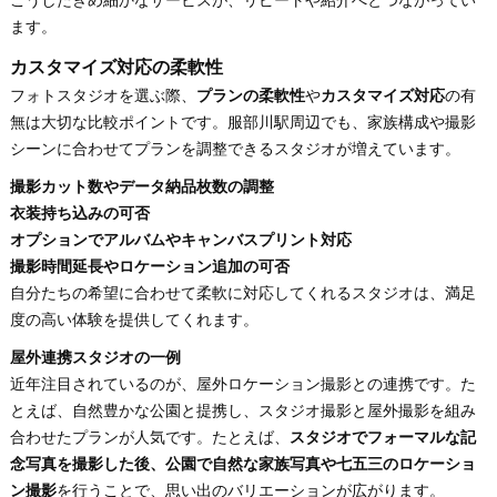
こうしたきめ細かなサービスが、リピートや紹介へとつながってい
ます。
カスタマイズ対応の柔軟性
フォトスタジオを選ぶ際、
プランの柔軟性
や
カスタマイズ対応
の有
無は大切な比較ポイントです。服部川駅周辺でも、家族構成や撮影
シーンに合わせてプランを調整できるスタジオが増えています。
撮影カット数やデータ納品枚数の調整
衣装持ち込みの可否
オプションでアルバムやキャンバスプリント対応
撮影時間延長やロケーション追加の可否
自分たちの希望に合わせて柔軟に対応してくれるスタジオは、満足
度の高い体験を提供してくれます。
屋外連携スタジオの一例
近年注目されているのが、屋外ロケーション撮影との連携です。た
とえば、自然豊かな公園と提携し、スタジオ撮影と屋外撮影を組み
合わせたプランが人気です。たとえば、
スタジオでフォーマルな記
念写真を撮影した後、公園で自然な家族写真や七五三のロケーショ
ン撮影
を行うことで、思い出のバリエーションが広がります。