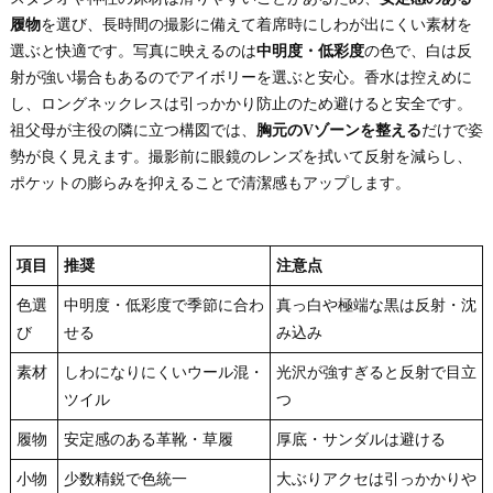
履物
を選び、長時間の撮影に備えて着席時にしわが出にくい素材を
選ぶと快適です。写真に映えるのは
中明度・低彩度
の色で、白は反
射が強い場合もあるのでアイボリーを選ぶと安心。香水は控えめに
し、ロングネックレスは引っかかり防止のため避けると安全です。
祖父母が主役の隣に立つ構図では、
胸元のVゾーンを整える
だけで姿
勢が良く見えます。撮影前に眼鏡のレンズを拭いて反射を減らし、
ポケットの膨らみを抑えることで清潔感もアップします。
項目
推奨
注意点
色選
中明度・低彩度で季節に合わ
真っ白や極端な黒は反射・沈
び
せる
み込み
素材
しわになりにくいウール混・
光沢が強すぎると反射で目立
ツイル
つ
履物
安定感のある革靴・草履
厚底・サンダルは避ける
小物
少数精鋭で色統一
大ぶりアクセは引っかかりや