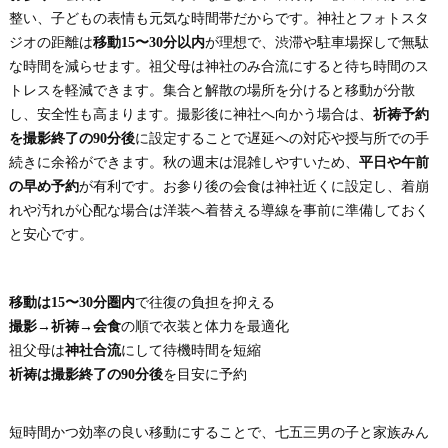
整い、子どもの表情も元気な時間帯だからです。神社とフォトスタ
ジオの距離は
移動15〜30分以内
が理想で、渋滞や駐車場探しで無駄
な時間を減らせます。祖父母は神社のみ合流にすると待ち時間のス
トレスを軽減できます。集合と解散の場所を分けると移動が分散
し、安全性も高まります。撮影後に神社へ向かう場合は、
祈祷予約
を撮影終了の90分後
に設定することで遅延への対応や授与所での手
続きに余裕ができます。秋の週末は混雑しやすいため、
平日や午前
の早め予約
が有利です。お参り後の会食は神社近くに設定し、着崩
れや汚れが心配な場合は洋装へ着替える導線を事前に準備しておく
と安心です。
移動は15〜30分圏内
で往復の負担を抑える
撮影→祈祷→会食
の順で衣装と体力を最適化
祖父母は
神社合流
にして待機時間を短縮
祈祷は撮影終了の90分後
を目安に予約
短時間かつ効率の良い移動にすることで、七五三男の子と家族みん