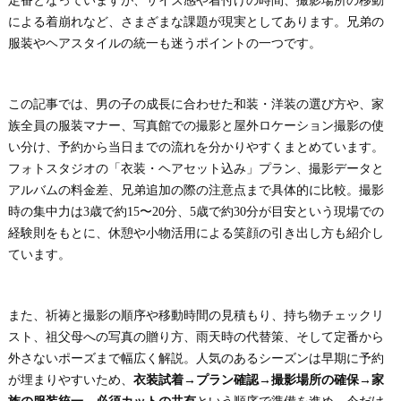
定番となっていますが、サイズ感や着付けの時間、撮影場所の移動
による着崩れなど、さまざまな課題が現実としてあります。兄弟の
服装やヘアスタイルの統一も迷うポイントの一つです。
この記事では、男の子の成長に合わせた和装・洋装の選び方や、家
族全員の服装マナー、写真館での撮影と屋外ロケーション撮影の使
い分け、予約から当日までの流れを分かりやすくまとめています。
フォトスタジオの「衣装・ヘアセット込み」プラン、撮影データと
アルバムの料金差、兄弟追加の際の注意点まで具体的に比較。撮影
時の集中力は3歳で約15〜20分、5歳で約30分が目安という現場での
経験則をもとに、休憩や小物活用による笑顔の引き出し方も紹介し
ています。
また、祈祷と撮影の順序や移動時間の見積もり、持ち物チェックリ
スト、祖父母への写真の贈り方、雨天時の代替策、そして定番から
外さないポーズまで幅広く解説。人気のあるシーズンは早期に予約
が埋まりやすいため、
衣装試着→プラン確認→撮影場所の確保→家