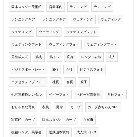
岡本スタジオ美術館
営業案内
ランニング
ランニング
ランニングギア
ランニングギア
ウェディング
ウェディング
ウェディング
ウェディング
ウェディングフォト
ウェディングフォト
ウェディングフォト
ウェディングフォト
男性成人式
筋肉
筋トレ
変身
レンタル衣装
法人
ビジネスポートレート
SNS
会社
ビジネスフォト
エグゼクティブフォト
社長
会長
親子
七五三着物レンタル
ベビーフォト
ベビー写真撮影
月齢フォト
おしゃれな写真
衣装
野球
カープ
カープ赤ちゃん2023
写真館 カープ
岡本スタジオ カープ
八尾市
振袖レンタル展示会
近鉄山本駅前
成人式ドレス