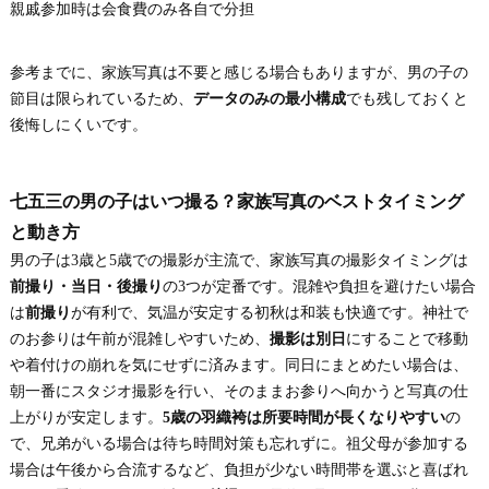
親戚参加時は会食費のみ各自で分担
参考までに、家族写真は不要と感じる場合もありますが、男の子の
節目は限られているため、
データのみの最小構成
でも残しておくと
後悔しにくいです。
七五三の男の子はいつ撮る？家族写真のベストタイミング
と動き方
男の子は3歳と5歳での撮影が主流で、家族写真の撮影タイミングは
前撮り・当日・後撮り
の3つが定番です。混雑や負担を避けたい場合
は
前撮り
が有利で、気温が安定する初秋は和装も快適です。神社で
のお参りは午前が混雑しやすいため、
撮影は別日
にすることで移動
や着付けの崩れを気にせずに済みます。同日にまとめたい場合は、
朝一番にスタジオ撮影を行い、そのままお参りへ向かうと写真の仕
上がりが安定します。
5歳の羽織袴は所要時間が長くなりやすい
の
で、兄弟がいる場合は待ち時間対策も忘れずに。祖父母が参加する
場合は午後から合流するなど、負担が少ない時間帯を選ぶと喜ばれ