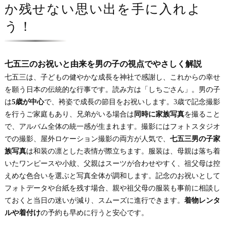
か残せない思い出を手に入れよ
う！
七五三のお祝いと由来を男の子の視点でやさしく解説
七五三は、子どもの健やかな成長を神社で感謝し、これからの幸せ
を願う日本の伝統的な行事です。読み方は「しちごさん」。男の子
は
5歳が中心
で、袴姿で成長の節目をお祝いします。3歳で記念撮影
を行うご家庭もあり、兄弟がいる場合は
同時に家族写真
を撮ること
で、アルバム全体の統一感が生まれます。撮影にはフォトスタジオ
での撮影、屋外ロケーション撮影の両方が人気で、
七五三男の子家
族写真
は和装の凛とした表情が際立ちます。服装は、母親は落ち着
いたワンピースや小紋、父親はスーツが合わせやすく、祖父母は控
えめな色合いを選ぶと写真全体が調和します。記念のお祝いとして
フォトデータや台紙を残す場合、親や祖父母の服装も事前に相談し
ておくと当日の迷いが減り、スムーズに進行できます。
着物レンタ
ルや着付け
の予約も早めに行うと安心です。