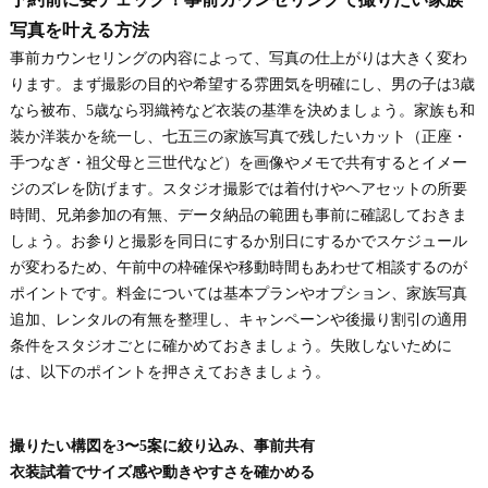
写真を叶える方法
事前カウンセリングの内容によって、写真の仕上がりは大きく変わ
ります。まず撮影の目的や希望する雰囲気を明確にし、男の子は3歳
なら被布、5歳なら羽織袴など衣装の基準を決めましょう。家族も和
装か洋装かを統一し、七五三の家族写真で残したいカット（正座・
手つなぎ・祖父母と三世代など）を画像やメモで共有するとイメー
ジのズレを防げます。スタジオ撮影では着付けやヘアセットの所要
時間、兄弟参加の有無、データ納品の範囲も事前に確認しておきま
しょう。お参りと撮影を同日にするか別日にするかでスケジュール
が変わるため、午前中の枠確保や移動時間もあわせて相談するのが
ポイントです。料金については基本プランやオプション、家族写真
追加、レンタルの有無を整理し、キャンペーンや後撮り割引の適用
条件をスタジオごとに確かめておきましょう。失敗しないために
は、以下のポイントを押さえておきましょう。
撮りたい構図を3〜5案に絞り込み、事前共有
衣装試着でサイズ感や動きやすさを確かめる