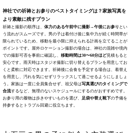
神社での祈祷とお参りのベストタイミングは？家族写真を
より素敵に残すプラン
祈祷と撮影の順序は、
体力のある午前中に撮影→午後にお参り
とい
う流れがスムーズです。男の子は着付け後に集中力が続く時間帯が
限られているため、移動を最小限に抑えられる計画を立てることが
ポイントです。屋外ロケーション撮影の場合は、神社の混雑や境内
での撮影可否を事前に確認し、
移動時間は30〜60分ほど
見積もると
安心です。雨天時はスタジオ撮影に切り替えるプランを用意してお
くと柔軟に対応できます。祈祷後に会食を予定する場合は、着替え
を用意し、汚れを気にせずリラックスして過ごせるようにしましょ
う。家族は一度に全員集合せず、祖父母は
写真選びのタイミングで
合流
するなど、無理のないスケジュールにするのがおすすめです。
お参り用の履物は歩きやすいものを選び、
足袋や替え靴下
の予備を
持参するとトラブル回避に役立ちます。