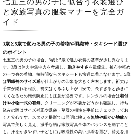
七五三の男の子に似合う衣装選び
と家族写真の服装マナーを完全ガ
イド
3歳と5歳で変わる男の子の着物や羽織袴・タキシード選び
のポイント
七五三の男の子の場合、3歳と5歳で選ぶ衣装の基準が少し異なりま
す。3歳は体力や集中力を考慮し、
動きやすさ
を最優先。被布や軽め
の一つ身の着物、短時間ならタキシードも快適に着こなせます。5歳
は
羽織袴のサイズ感
が仕上がりの印象を大きく左右します。裄丈は
手首が隠れる程度、袴丈はくるぶし上が目安で、長すぎると歩きに
くくなるため転倒防止にも注意が必要です。レンタルの場合は
着付
けや小物一式の有無
、クリーニングが不要かどうかも確認し、持ち
込みの際はサイズ補正や足袋・草履の相性を事前にチェックしてお
くと安心です。スタジオ撮影では照明に映える
無地や細かい地紋
が
写真で美しく見え、派手な柄は家族写真全体のバランスを崩すこと
も。汗をかきやすい子どもには吸湿性の高い肌着を選び、替えを用