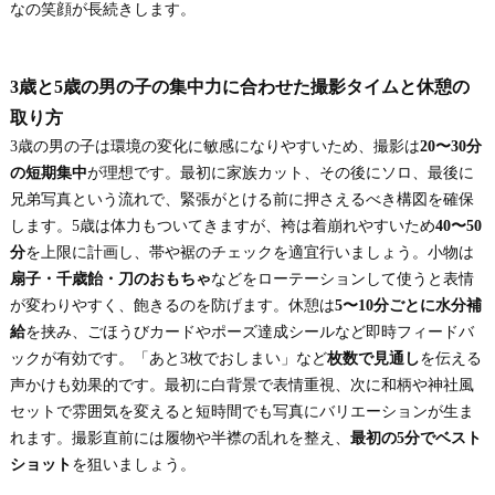
なの笑顔が長続きします。
3歳と5歳の男の子の集中力に合わせた撮影タイムと休憩の
取り方
3歳の男の子は環境の変化に敏感になりやすいため、撮影は
20〜30分
の短期集中
が理想です。最初に家族カット、その後にソロ、最後に
兄弟写真という流れで、緊張がとける前に押さえるべき構図を確保
します。5歳は体力もついてきますが、袴は着崩れやすいため
40〜50
分
を上限に計画し、帯や裾のチェックを適宜行いましょう。小物は
扇子・千歳飴・刀のおもちゃ
などをローテーションして使うと表情
が変わりやすく、飽きるのを防げます。休憩は
5〜10分ごとに水分補
給
を挟み、ごほうびカードやポーズ達成シールなど即時フィードバ
ックが有効です。「あと3枚でおしまい」など
枚数で見通し
を伝える
声かけも効果的です。最初に白背景で表情重視、次に和柄や神社風
セットで雰囲気を変えると短時間でも写真にバリエーションが生ま
れます。撮影直前には履物や半襟の乱れを整え、
最初の5分でベスト
ショット
を狙いましょう。