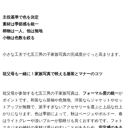
主役基準で色を決定
素材は季節感を統一
柄物は一人、他は無地
小物は色数を絞る
小さな工夫で七五三男の子家族写真の完成度がぐっと高まります。
祖父母も一緒に！家族写真で映える服装とマナーのコツ
祖父母が参加する七五三男の子家族写真は、
フォーマル度の統一
が
ポイントです。和装なら留袖や色無地、洋装ならジャケットやセッ
トアップが無難で、派手すぎないアクセサリーを選ぶと上品な仕上
がりになります。色は季節によって、秋はベージュやボルドー、春
はライトグレーや淡いブルーが肌映りも良くおすすめです。フォト
スタジオや神社の床材は滑りやすいことがあるため、
安定感のある