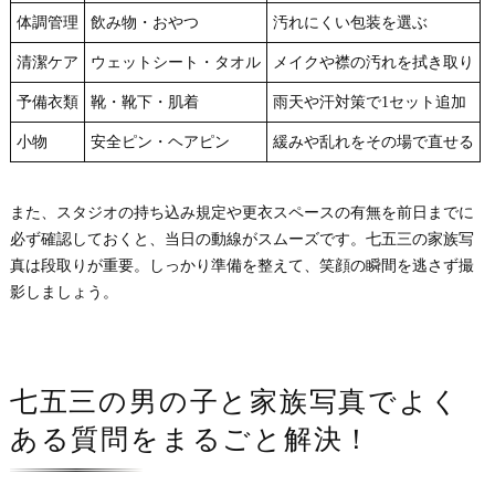
体調管理
飲み物・おやつ
汚れにくい包装を選ぶ
清潔ケア
ウェットシート・タオル
メイクや襟の汚れを拭き取り
予備衣類
靴・靴下・肌着
雨天や汗対策で1セット追加
小物
安全ピン・ヘアピン
緩みや乱れをその場で直せる
また、スタジオの持ち込み規定や更衣スペースの有無を前日までに
必ず確認しておくと、当日の動線がスムーズです。七五三の家族写
真は段取りが重要。しっかり準備を整えて、笑顔の瞬間を逃さず撮
影しましょう。
七五三の男の子と家族写真でよく
ある質問をまるごと解決！