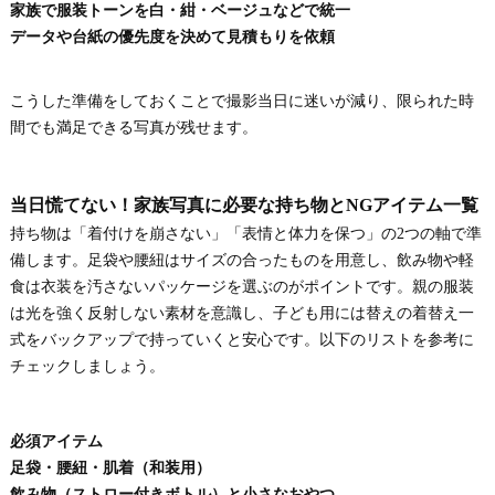
家族で服装トーンを白・紺・ベージュなどで統一
データや台紙の優先度を決めて見積もりを依頼
こうした準備をしておくことで撮影当日に迷いが減り、限られた時
間でも満足できる写真が残せます。
当日慌てない！家族写真に必要な持ち物とNGアイテム一覧
持ち物は「着付けを崩さない」「表情と体力を保つ」の2つの軸で準
備します。足袋や腰紐はサイズの合ったものを用意し、飲み物や軽
食は衣装を汚さないパッケージを選ぶのがポイントです。親の服装
は光を強く反射しない素材を意識し、子ども用には替えの着替え一
式をバックアップで持っていくと安心です。以下のリストを参考に
チェックしましょう。
必須アイテム
足袋・腰紐・肌着（和装用）
飲み物（ストロー付きボトル）と小さなおやつ