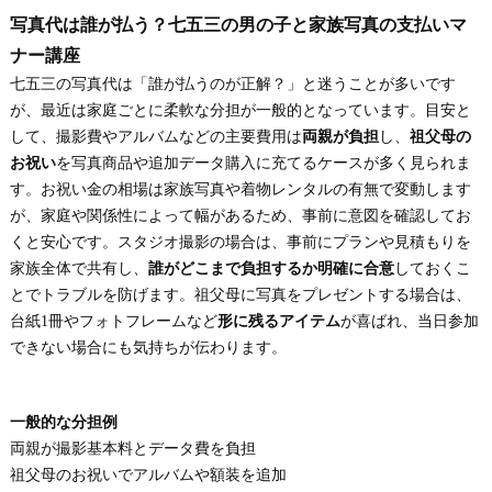
写真代は誰が払う？七五三の男の子と家族写真の支払いマ
ナー講座
七五三の写真代は「誰が払うのが正解？」と迷うことが多いです
が、最近は家庭ごとに柔軟な分担が一般的となっています。目安と
して、撮影費やアルバムなどの主要費用は
両親が負担
し、
祖父母の
お祝い
を写真商品や追加データ購入に充てるケースが多く見られま
す。お祝い金の相場は家族写真や着物レンタルの有無で変動します
が、家庭や関係性によって幅があるため、事前に意図を確認してお
くと安心です。スタジオ撮影の場合は、事前にプランや見積もりを
家族全体で共有し、
誰がどこまで負担するか明確に合意
しておくこ
とでトラブルを防げます。祖父母に写真をプレゼントする場合は、
台紙1冊やフォトフレームなど
形に残るアイテム
が喜ばれ、当日参加
できない場合にも気持ちが伝わります。
一般的な分担例
両親が撮影基本料とデータ費を負担
祖父母のお祝いでアルバムや額装を追加