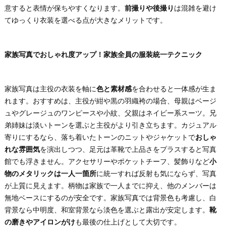
意すると表情が保ちやすくなります。
前撮りや後撮り
は混雑を避け
てゆっくり衣装を選べる点が大きなメリットです。
家族写真でおしゃれ度アップ！家族全員の服装統一テクニック
家族写真は主役の衣装を軸に
色と素材感
を合わせると一体感が生ま
れます。おすすめは、主役が紺や黒の羽織袴の場合、母親はベージ
ュやグレージュのワンピースや小紋、父親はネイビー系スーツ。兄
弟姉妹は淡いトーンを選ぶと主役がより引き立ちます。カジュアル
寄りにするなら、落ち着いたトーンのニットやジャケットで
おしゃ
れな雰囲気
を演出しつつ、足元は革靴で上品さをプラスすると写真
館でも浮きません。アクセサリーやポケットチーフ、髪飾りなど
小
物のメタリックは一人一箇所
に統一すれば反射も気にならず、写真
が上質に見えます。柄物は家族で一人までに抑え、他のメンバーは
無地ベースにするのが安全です。家族写真では背景色も考慮し、白
背景なら中明度、和室背景なら淡色を選ぶと露出が安定します。
靴
の磨きやアイロンがけ
も最後の仕上げとして大切です。