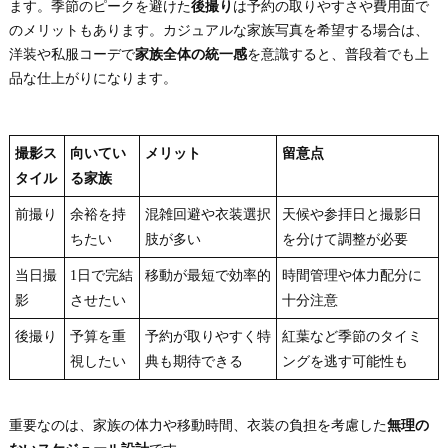
ます。季節のピークを避けた
後撮り
は予約の取りやすさや費用面で
のメリットもあります。カジュアルな家族写真を希望する場合は、
洋装や私服コーデで
家族全体の統一感
を意識すると、普段着でも上
品な仕上がりになります。
撮影ス
向いてい
メリット
留意点
タイル
る家族
前撮り
余裕を持
混雑回避や衣装選択
天候や参拝日と撮影日
ちたい
肢が多い
を分けて調整が必要
当日撮
1日で完結
移動が最短で効率的
時間管理や体力配分に
影
させたい
十分注意
後撮り
予算を重
予約が取りやすく特
紅葉など季節のタイミ
視したい
典も期待できる
ングを逃す可能性も
重要なのは、家族の体力や移動時間、衣装の負担を考慮した
無理の