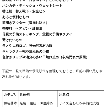
ハンカチ・ティッシュ・ウェットシート
替え靴・替え靴下・安全ピン
あると便利なもの
前開きアウター（着崩れ防止）
整髪料・ヘアピン・絆創膏
母親の予備ストッキング、父親の予備ネクタイ
避けたいもの
ラメや大柄ロゴ、強光沢素材の服
キャラクター靴や蛍光色の小物
色付きリップや油分の多い日焼け止め（衣装汚れの原因）
下記の一覧で準備の優先順位を整理しておくと、直前の買い足しや
忘れ物が減ります。
カテゴリ
具体例
注意点
和装基本
足袋・腰紐・伊達締め
サイズ合わせを事前に試着