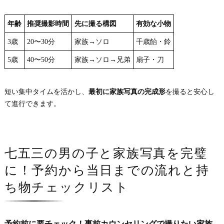
年齢
推奨撮影時間
先に撮る構図
有効な小物
3歳
20〜30分
家族→ソロ
千歳飴・鈴
5歳
40〜50分
家族→ソロ→兄弟
扇子・刀
短い集中タイムを活かし、
最初に家族写真の完成形
を撮ると安心し
て進行できます。
七五三の男の子と家族写真を完璧
に！予約から当日までの流れと持
ち物チェックリスト
予約前に要チェック！事前カウンセリングで撮りたい家族