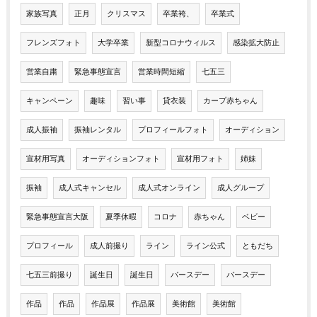
家族写真
正月
クリスマス
卒業袴、
卒業式
フレンズフォト
大学卒業
新型コロナウィルス
感染拡大防止
営業自粛
緊急事態宣言
営業時間短縮
七五三
キャンペーン
趣味
習い事
貸衣装
カープ赤ちゃん
成人振袖
振袖レンタル
プロフィールフォト
オーディション
宣材用写真
オーディションフォト
宣材用フォト
姉妹
振袖
成人式キャンセル
成人式オンライン
成人グループ
緊急事態宣言大阪
夏季休暇
コロナ
赤ちゃん
ベビー
プロフィール
成人前撮り
ライン
ライン公式
ともだち
七五三前撮り
誕生日
誕生日
バースデー
バースデー
作品
作品
作品展
作品展
美術館
美術館