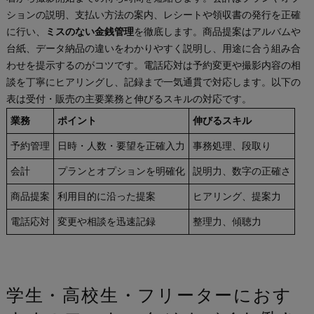
ションの説明、支払い方法の案内、レシートや領収書の発行を正確
に行い、
ミスのない金銭管理
を徹底します。商品提案はアルバムや
台紙、データ納品の違いをわかりやすく説明し、用途に合う組み合
わせを提示するのがコツです。電話応対は予約変更や撮影内容の相
談を丁寧にヒアリングし、記録まで一気通貫で対応します。以下の
表は受付・販売の主要業務と伸びるスキルの対応です。
業務
ポイント
伸びるスキル
予約管理
日時・人数・要望を正確入力
事務処理、段取り
会計
プランとオプションを明確化
説明力、数字の正確さ
商品提案
利用目的に沿った提案
ヒアリング、提案力
電話応対
変更や相談を迅速記録
整理力、傾聴力
学生・高校生・フリーターにおす