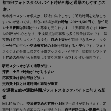
都市部フォトスタジオバイト時給相場と通勤のしやすさの
違い
都市部のスタジオ求人は、駅近に集中しやすく通勤時間を短縮しや
すいのが魅力です。都心の相場は概ね
時給1,200〜1,500円
で、繁忙期
や
土日夜間は割増
がつく募集も見られます。主要駅周辺では
1,100〜
1,400円
が中心となり、乗換拠点は応募数も多く競争は高めです。深
夜帯は終電リスクと引き換えに
時給上乗せ
が期待できる一方、タク
シー帰宅の可否や
交通費支給の上限
を確認すると安心です。フォト
スタジオの仕事は接客や撮影アシスタントが主で、短時間シフトで
も
昇給の余地
がある募集は学業や本業と両立しやすい傾向です。
駅近スタジオが多く通勤が短い
深夜・土日で時給が上がりやすい
応募競争は都心部ほど強い
交通費上限と終電時間の確認が重要
交通費支給や通勤時間がフォトスタジオバイトに与える影
響
同じ時給でも、
交通費支給の有無や上限
で手取りが変わります。定
期券区間内なら追加コストが抑えられ、
通学経路に近い勤務先
は負