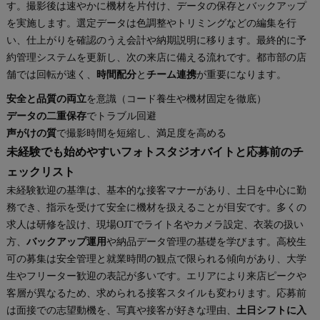
す。撮影後は速やかに機材を片付け、データの保存とバックアップ
を実施します。選定データは色調整やトリミングなどの編集を行
い、仕上がりを確認のうえ会計や納期説明に移ります。最終的に予
約管理システムを更新し、次の来店に備える流れです。都市部の店
舗では回転が速く、
時間配分
と
チーム連携
が重要になります。
安全と品質の両立
を意識（コード養生や機材固定を徹底）
データの二重保存
でトラブル回避
声がけの質
で撮影時間を短縮し、満足度を高める
未経験でも始めやすいフォトスタジオバイトと応募前のチ
ェックリスト
未経験歓迎の基準は、基本的な接客マナーがあり、土日を中心に勤
務でき、指示を受けて安全に機材を扱えることが目安です。多くの
求人は研修を設け、現場OJTでライト名やカメラ設定、衣装の扱い
方、
バックアップ運用
や納品データ管理の基礎を学びます。高校生
可の募集は安全管理と就業時間の観点で限られる傾向があり、大学
生やフリーター歓迎の表記が多いです。エリアにより来店ピークや
客層が異なるため、求められる接客スタイルも変わります。応募前
は面接での志望動機を、写真や接客が好きな理由、
土日シフトに入