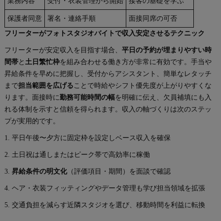
業務内容
受付・衣装管理から開始
接客の基礎を学ぶ
保護者同意
署名・連絡手順
面接同席の可否
フリーターがフォトスタジオバイトで収入安定させるテクニック
フリーターが安定収入を目指す場合、
平日の予約が埋まりやすい時
間帯
と
土日繁忙枠
を組み合わせる働き方が非常に有効です。手当や
昇給条件を早めに把握し、受付からアシスタント、簡単なレタッチ
まで
担当範囲を広げる
ことで時給やシフト優先度が上がりやすくな
ります。面接時に
勤務可能時間の幅
を明確に伝え、欠員補填にも入
れる体制を示すと信頼を得られます。収入の軸づくりは次のステッ
プが実用的です。
1. 平日午後〜夕方に固定枠を設定しベース収入を確保
2. 土日祝は通しまたはピーク帯で高効率に稼働
3.
昇給条件の明文化
（評価項目・期間）を面談で確認
4. ヘア・衣装フィッティングやデータ管理も学び担当領域を拡張
5. 交通負担を減らす近隣スタジオを選び、移動時間を利益に転換