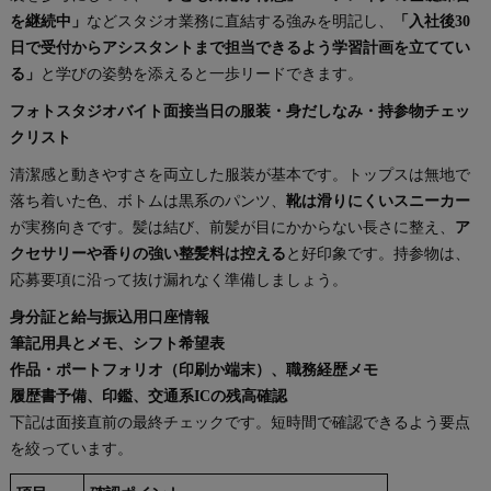
を継続中」
などスタジオ業務に直結する強みを明記し、
「入社後30
日で受付からアシスタントまで担当できるよう学習計画を立ててい
る」
と学びの姿勢を添えると一歩リードできます。
フォトスタジオバイト面接当日の服装・身だしなみ・持参物チェッ
クリスト
清潔感と動きやすさを両立した服装が基本です。トップスは無地で
落ち着いた色、ボトムは黒系のパンツ、
靴は滑りにくいスニーカー
が実務向きです。髪は結び、前髪が目にかからない長さに整え、
ア
クセサリーや香りの強い整髪料は控える
と好印象です。持参物は、
応募要項に沿って抜け漏れなく準備しましょう。
身分証と給与振込用口座情報
筆記用具とメモ、シフト希望表
作品・ポートフォリオ（印刷か端末）、職務経歴メモ
履歴書予備、印鑑、交通系ICの残高確認
下記は面接直前の最終チェックです。短時間で確認できるよう要点
を絞っています。