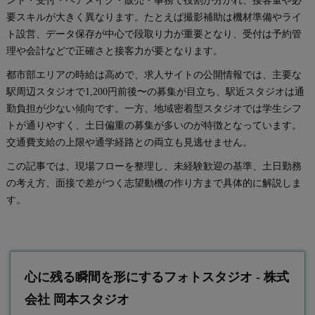
ント・受付・ヘアメイク・販売・事務で役割が分かれ、接客量や必
要スキルが大きく異なります。たとえば撮影補助は機材準備やライ
ト設営、データ保存が中心で段取り力が重要となり、受付は予約管
理や会計などで正確さと接客力が要となります。
都市部エリアの時給は高めで、求人サイトの公開情報では、主要な
駅周辺スタジオで1,200円前後〜の募集が目立ち、駅近スタジオは通
勤負担が少ない傾向です。一方、地域密着型スタジオでは学生シフ
トが通りやすく、土日偏重の募集が多いのが特徴となっています。
交通費支給の上限や通学経路との両立も見逃せません。
この記事では、現場フローを整理し、未経験歓迎の基準、土日勤務
の考え方、面接で差がつく志望動機の作り方まで具体的に解説しま
す。
心に残る瞬間を形にするフォトスタジオ - 株式
会社 岡本スタジオ