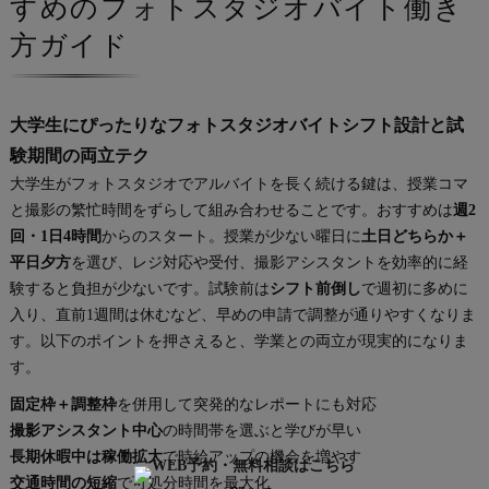
すめのフォトスタジオバイト働き
方ガイド
大学生にぴったりなフォトスタジオバイトシフト設計と試
験期間の両立テク
大学生がフォトスタジオでアルバイトを長く続ける鍵は、授業コマ
と撮影の繁忙時間をずらして組み合わせることです。おすすめは
週2
回・1日4時間
からのスタート。授業が少ない曜日に
土日どちらか＋
平日夕方
を選び、レジ対応や受付、撮影アシスタントを効率的に経
験すると負担が少ないです。試験前は
シフト前倒し
で週初に多めに
入り、直前1週間は休むなど、早めの申請で調整が通りやすくなりま
す。以下のポイントを押さえると、学業との両立が現実的になりま
す。
固定枠＋調整枠
を併用して突発的なレポートにも対応
撮影アシスタント中心
の時間帯を選ぶと学びが早い
長期休暇中は稼働拡大
で時給アップの機会を増やす
交通時間の短縮
で可処分時間を最大化