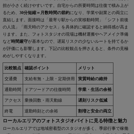
担が小さく続けやすいです。自宅からの所要時間は往復で積み上が
るため、
30分短縮＝月数時間の節約
になり、学業や副業との両立に
直結します。面接時は「最寄り駅からの実移動時間」「シフト前後
の人流」「雨天時のアクセス」を具体的に確認すると納得感が高ま
ります。また、フォトスタジオの現場は機材運搬やヘアメイク準備
など
時間厳守
が基本なので、遅延リスクの少ないルートを持てるか
が評価にも影響します。下記の比較観点を押さえると、条件の見極
めがしやすくなります。
比較観点
確認ポイント
メリット
交通費
支給有無・上限・定期併用
実質時給の維持
通勤時間
ドアツードアの往復時間
学業・生活の余裕
アクセス
乗換回数・雨天動線
遅刻リスク低減
終電
退勤時刻との余裕
割増と安全の両立
ローカルエリアのフォトスタジオバイトに見る特徴と魅力
ローカルエリアでは地域密着型のスタジオが多く、季節行事で稼働