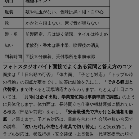
項目
確認ポイント
服装
皺や毛玉がない、色味は黒・紺・白中心
靴
かかとを踏まない、床で音が鳴らない
髪・爪
前髪固定、爪は短く清潔、ネイルは控えめ
匂い
柔軟剤・香水は最小限、喫煙後の消臭
到着時間
面接10分前着、受付場所を事前確認
フォトスタジオバイト面接でよくある質問と答え方のコツ
面接は「土日出勤の可否」「体力面」「子ども対応」「トラブル時
の行動」の四点が定番です。回答は結論を先にし、
「できる範囲と
代替案」
まで述べると現場適応力が伝わります。たとえば土日につ
いては、
「月3回は必ず出勤、学業繁忙期は事前申請で調整」
のよう
に具体化します。体力面は、長時間立ち仕事や機材運搬に慣れてい
る根拠（部活や前職）を示し、
「安全最優先で声かけと報連相を徹
底」
と添えます。子ども対応は、目線を合わせた会話や短い合図で
の誘導、
「泣いた時は休憩と小道具で切り替え」
など実践的に。ト
ラブル対応は、状況把握→安全確保→上長報告→代替案提示の順で