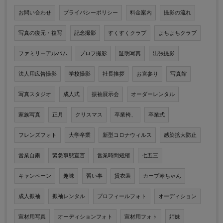
お問い合わせ
プライバシーポリシー
料金案内
撮影の流れ
写真の復元・複写
記念撮影
すくすくクラブ
よちよちクラブ
ファミリーアルバム
プロフ撮影
証明写真
出張撮影
法人用広告撮影
学校撮影
社長挨拶
お宮参り
写真館
写真スタジオ
成人式
振袖展示会
オーダーレンタル
家族写真
正月
クリスマス
卒業袴、
卒業式
フレンズフォト
大学卒業
新型コロナウィルス
感染拡大防止
営業自粛
緊急事態宣言
営業時間短縮
七五三
キャンペーン
趣味
習い事
貸衣装
カープ赤ちゃん
成人振袖
振袖レンタル
プロフィールフォト
オーディション
宣材用写真
オーディションフォト
宣材用フォト
姉妹