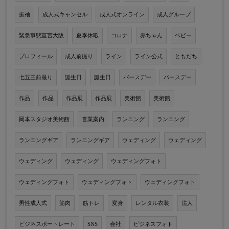
振袖
成人式キャンセル
成人式オンライン
成人グループ
緊急事態宣言大阪
夏季休暇
コロナ
赤ちゃん
ベビー
プロフィール
成人前撮り
ライン
ライン公式
ともだち
七五三前撮り
誕生日
誕生日
バースデー
バースデー
作品
作品
作品展
作品展
美術館
美術館
岡本スタジオ美術館
営業案内
ランニング
ランニング
ランニングギア
ランニングギア
ウェディング
ウェディング
ウェディング
ウェディング
ウェディングフォト
ウェディングフォト
ウェディングフォト
ウェディングフォト
男性成人式
筋肉
筋トレ
変身
レンタル衣装
法人
ビジネスポートレート
SNS
会社
ビジネスフォト