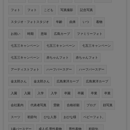
フォト
フォト
こども
写真撮影
記念写真
スタジオ・フォトスタジオ
年齢
由来
いつ
着物
お祝い
時期
意味
広島カープ
ファミリーフォト
七五三キャンペーン
七五三キャンペーン
七五三キャンペーン
七五三キャンペーン
赤ちゃんフォト
赤ちゃんフォト
アーティストフォト
ハーフバースデー
ハーフバースデー
金太郎さん
金太郎さん
広島東洋カープ
広島東洋カープ
入園
入園
入学
入学
卒園
卒園
卒業
卒業
会社案内
代表者写真
受験
合格祈願
ブログ
顔写真
スーツ
初節句
ひな人形
おひな様
ベビーフォト,
1歳バースデー
成人式,男性着物
男性着物
初節句、