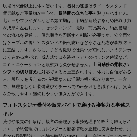
現場は想像以上に体を使います。機材の運搬はライトやスタンド、
背景紙など重量物が中心で、
長時間の立ち仕事
も避けられません。
七五三やブライダルなどの繁忙期は、予約が連続するため段取り力
が成果を左右します。セッティング、撮影、商品案内、納品管理ま
での流れを見通し、優先順位を即断する判断が必要です。安全面で
はケーブルの養生やスタンドの転倒防止など小さな配慮が事故防止
に直結します。さらに、子ども撮影では集中が切れないようテンポ
よく進める声がけ、成人式では衣装やヘアとのバランス確認など、
コミュニケーションと観察力も欠かせません。
土日勤務の柔軟さ
や
シフトの切り替え
に対応できると重宝されます。体力に自信がある
人、段取りを考えるのが得意な人は活躍の幅が広がります。一方
で、無理をしない装備選びやチームでの声かけを意識すれば、負荷
を分散しやすく継続しやすい働き方ができます。
フォトスタジオ受付や販売バイトで磨ける接客力＆事務ス
キル
受付や販売の仕事は、接客の基礎から事務処理まで幅広く鍛えられ
ます。予約管理ではカレンダーと顧客情報を正確に突き合わせ、到
着から撮影開始までの待ち時間を短縮します。会計はプランやオプ