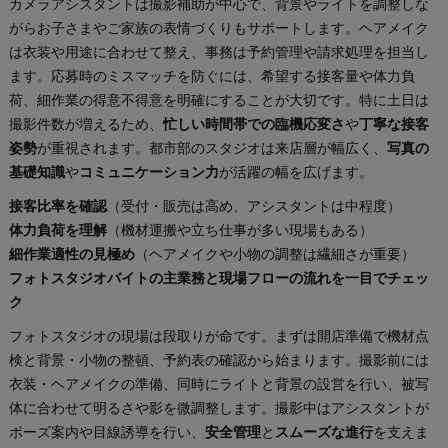
カメラアシスタントは撮影補助が中心で、背景やライトを調整しな
がらお子さまやご家族の表情づくりもサポートします。ヘアメイク
は衣装や用途に合わせて整え、事務は予約管理や請求処理を担当し
ます。応募時のミスマッチを防ぐには、希望する接客量や体力負
荷、細作業の得意不得意を明確にすることが大切です。特に土日は
撮影件数が増えるため、
忙しい時間帯での臨機応変さ
や
丁寧な接客
姿勢
が重視されます。都市部のスタジオは来店層が幅広く、
写真の
基礎知識
や
コミュニケーション力
が活躍の幅を広げます。
接客比率を確認
（受付・販売は高め、アシスタントは中程度）
体力負荷を理解
（機材運搬や立ち仕事が多い現場もある）
細作業適性の見極め
（ヘアメイクや小物の調整は繊細さが重要）
フォトスタジオバイトの主業務と現場フローの流れを一目でチェッ
ク
フォトスタジオの現場は段取りが命です。まずは開店準備で機材点
検と背景・小物の整頓、予約表の確認から始まります。撮影前には
衣装・ヘアメイクの準備、同時にライトと背景の設営を行い、被写
体に合わせて明るさや影を微調整します。撮影中はアシスタントが
ポーズ案内や目線誘導を行い、
安全管理
と
スムーズな進行
を支えま