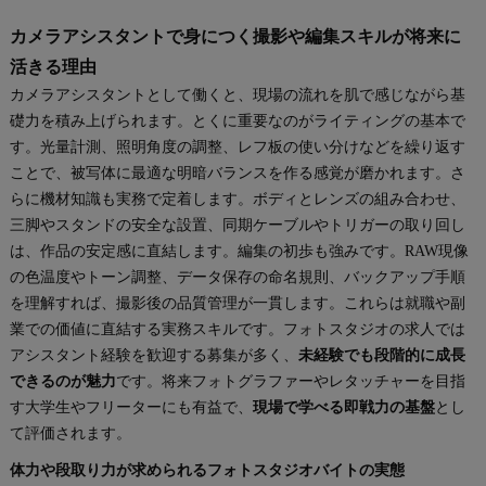
カメラアシスタントで身につく撮影や編集スキルが将来に
活きる理由
カメラアシスタントとして働くと、現場の流れを肌で感じながら基
礎力を積み上げられます。とくに重要なのがライティングの基本で
す。光量計測、照明角度の調整、レフ板の使い分けなどを繰り返す
ことで、被写体に最適な明暗バランスを作る感覚が磨かれます。さ
らに機材知識も実務で定着します。ボディとレンズの組み合わせ、
三脚やスタンドの安全な設置、同期ケーブルやトリガーの取り回し
は、作品の安定感に直結します。編集の初歩も強みです。RAW現像
の色温度やトーン調整、データ保存の命名規則、バックアップ手順
を理解すれば、撮影後の品質管理が一貫します。これらは就職や副
業での価値に直結する実務スキルです。フォトスタジオの求人では
アシスタント経験を歓迎する募集が多く、
未経験でも段階的に成長
できるのが魅力
です。将来フォトグラファーやレタッチャーを目指
す大学生やフリーターにも有益で、
現場で学べる即戦力の基盤
とし
て評価されます。
体力や段取り力が求められるフォトスタジオバイトの実態