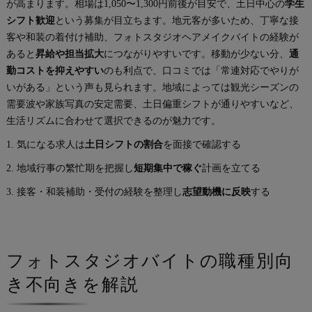
が高まります。相場は1,050〜1,300円前後が目安で、土日中心の
学生
シフト歓迎
という募集が目立ちます。地元客が多いため、丁寧な接
客や和装の着付け補助、フォトスタジオヘアメイクバイトの経験が
あると
昇給や担当拡大
につながりやすいです。移動が少ない分、
通
勤コストを抑えやすい
のも利点で、口コミでは「常連対応でやりが
いがある」という声も見られます。地域によっては観光シーズンの
需要波や家族写真の安定需要、土日偏重シフトが通りやすいなど、
生活リズムに合わせて選択できるのが魅力です。
1. 気になる求人は
土日シフトの割合
を面接で確認する
2. 地域行事の繁忙期を把握し
短期集中で稼ぐ
計画を立てる
3. 接客・和装補助・受付の経験を整理し
志望動機に反映
する
フォトスタジオバイトの職種別向
き不向きを解説