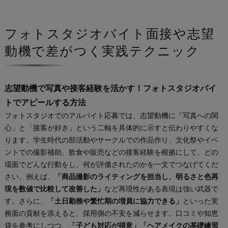
フォトスタジオバイト面接や志望
動機で差がつく実践テクニック
志望動機で写真や接客経験を活かす！フォトスタジオバイ
トでアピールする方法
フォトスタジオでのアルバイト応募では、志望動機に「写真への関
心」と「接客が好き」という二軸を具体的に示すと伝わりやすくな
ります。学生時代の部活動やサークルでの作品作り、文化祭やイベ
ントでの撮影補助、飲食や販売などの接客経験を根拠にして、どの
場面でどんな行動をし、何が評価されたのかを一文でつなげてくだ
さい。例えば、
「商品撮影のライティングを担当し、明るさと色再
現を数値で比較して改善した」
など再現性がある表現は強い武器で
す。さらに、
「土日勤務や繁忙期の増員に協力できる」
といった実
務面の貢献を添えると、採用側の不安を減らせます。口コミや知恵
袋を参考にしつつ、
「子ども対応が得意」「ヘアメイクの基礎練習