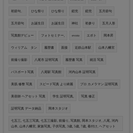
初節句、
ひな祭り
ひな祭り
鎧兜
鎧兜
五月節句
五月節句
お誕生日
お誕生日
神社
初参り
五月人形
写真館デビュー
フォトセミナー,
evoto
エボト
岡本昇
ウィリアム タン
履歴書
面接
近鉄山本駅
山本八幡宮
前撮り撮影
八尾市 証明写真
履歴書 写真
就活 写真
パスポート写真
八尾駅 写真館
河内山本 証明写真
美肌 修整 写真
スピード写真 より綺麗
プロ カメラマン 証明写真
美容師 ヘアセット 写真
学生 証明写真,
写真 修正
証明写真 データ納品
岡本スタジオ
七五三, 七五三写真, 七五三撮影, 前撮り, 写真館, 岡本スタジオ, 八尾, 河内
山本, 山本八幡宮, 家族写真, 子供写真, 3歳, 5歳, 7歳, 着付け, ヘアセット