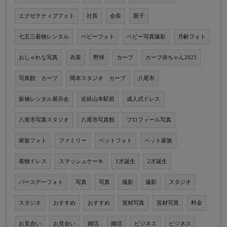
エグゼクティブフォト
社長
会長
親子
七五三着物レンタル
ベビーフォト
ベビー写真撮影
月齢フォト
おしゃれな写真
衣装
野球
カープ
カープ赤ちゃん2023
写真館 カープ
岡本スタジオ カープ
八尾市
振袖レンタル展示会
近鉄山本駅前
成人式ドレス
八尾市写真スタジオ
八尾市写真館
プロフィール写真
家族フォト
ファミリー
ペットフォト
ペット家族
着物ドレス
スマッシュケーキ
1才誕生
2才誕生
バースデーフォト
写真
写真
撮影
撮影
スタジオ
スタジオ
おすすめ
おすすめ
宣材写真
宣材写真
料金
お見合い
お見合い
婚活
婚活
ビジネス
ビジネス