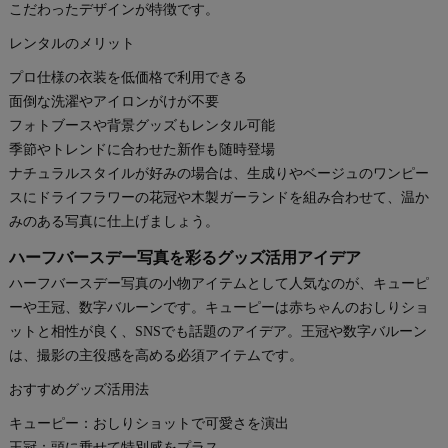
こだわったデザインが特徴です。
レンタルのメリット
プロ仕様の衣装を低価格で利用できる
面倒な洗濯やアイロンがけが不要
フォトブースや背景グッズもレンタル可能
季節やトレンドに合わせた新作も随時登場
ナチュラルスタイルが好みの場合は、生成りやベージュのワンピー
スにドライフラワーの花冠や木製ガーランドを組み合わせて、温か
みのある写真に仕上げましょう。
ハーフバースデー写真を彩るグッズ活用アイデア
ハーフバースデー写真の小物アイテムとして人気なのが、キューピ
ーや王冠、数字バルーンです。キューピーは赤ちゃんのおしりショ
ットと相性が良く、SNSでも話題のアイデア。王冠や数字バルーン
は、撮影の主役感を高める必須アイテムです。
おすすめグッズ活用法
キューピー：おしりショットで可愛さを演出
王冠：頭に乗せて特別感をプラス