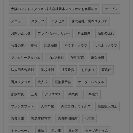
大阪のフォトスタジオ･株式会社岡本スタジオのお客様の声
サービス
メニュー
スタッフ
アクセス
株式会社 岡本スタジオ
お問い合わせ
プライバシーポリシー
料金案内
撮影の流れ
写真の復元・複写
記念撮影
すくすくクラブ
よちよちクラブ
ファミリーアルバム
プロフ撮影
証明写真
出張撮影
法人用広告撮影
学校撮影
社長挨拶
お宮参り
写真館
写真スタジオ
成人式
振袖展示会
オーダーレンタル
家族写真
正月
クリスマス
卒業袴、
卒業式
フレンズフォト
大学卒業
新型コロナウィルス
感染拡大防止
営業自粛
緊急事態宣言
営業時間短縮
七五三
キャンペーン
趣味
習い事
貸衣装
カープ赤ちゃん