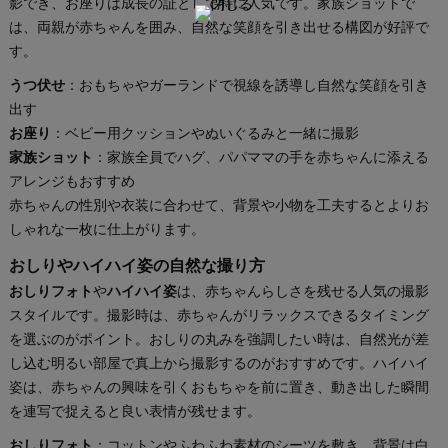
影でき、お座りは成長の証として特に人気です。家族ショットで
は、両親が赤ちゃんを囲み、自然な笑顔を引き出せる構図が好評で
す。
うつ伏せ
：おもちゃやガーランドで視線を誘導し自然な笑顔を引き
出す
お座り
：ベビー用クッションやぬいぐるみと一緒に撮影
家族ショット
：家族全員でハグ、パパママの手を赤ちゃんに添える
アレンジもおすすめ
赤ちゃんの性別や衣装に合わせて、背景や小物を工夫するとよりお
しゃれな一枚に仕上がります。
おしりやハイハイ姿の自然な撮り方
おしりフォト
や
ハイハイ姿
は、赤ちゃんらしさを残せる人気の撮影
スタイルです。撮影時は、赤ちゃんがリラックスできるタイミング
を選ぶのがポイント。おしりの丸みを強調したい時は、自然光が差
し込む明るい部屋で真上から撮影するのがおすすめです。ハイハイ
姿は、赤ちゃんの興味を引くおもちゃを前に置き、動き出した瞬間
を連写で捉えると良い表情が残せます。
おしりフォト
：コットンやふわふわ素材のシーツを敷き、背景は白