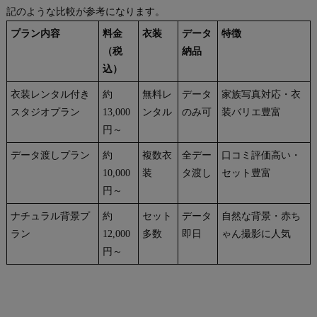
記のような比較が参考になります。
プラン内容
料金
衣装
データ
特徴
（税
納品
込）
衣装レンタル付き
約
無料レ
データ
家族写真対応・衣
スタジオプラン
13,000
ンタル
のみ可
装バリエ豊富
円～
データ渡しプラン
約
複数衣
全デー
口コミ評価高い・
10,000
装
タ渡し
セット豊富
円～
ナチュラル背景プ
約
セット
データ
自然な背景・赤ち
ラン
12,000
多数
即日
ゃん撮影に人気
円～