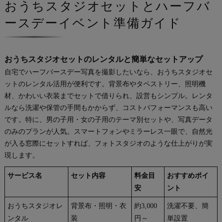
おうちスタジオセットとハーフバ
ースデーイベント準備ガイド
おうちスタジオセットのレンタルと簡単なセットアップ
自宅でハーフバースデー写真を撮影したいなら、おうちスタジオセ
ットのレンタル活用が便利です。背景布やタペストリー、照明機
材、かわいい衣装までセットで借りられ、設営もシンプル。レンタ
ルなら洗濯や保管の手間もかからず、コストパフォーマンスも高い
です。特に、男の子用・女の子用のテーマ別セットや、写真データ
のみのプランが人気。スマートフォンやミラーレス一眼で、自然光
が入る窓際にセットすれば、フォトスタジオのような仕上がりが実
現します。
サービス名
セット内容
料金目
おすすめポイ
安
ント
おうちスタジオレ
背景布・照明・衣
約3,000
洗濯不要、簡
ンタル
装
円～
単設置