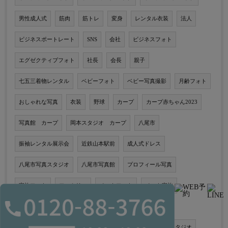
男性成人式
筋肉
筋トレ
変身
レンタル衣装
法人
ビジネスポートレート
SNS
会社
ビジネスフォト
エグゼクティブフォト
社長
会長
親子
七五三着物レンタル
ベビーフォト
ベビー写真撮影
月齢フォト
おしゃれな写真
衣装
野球
カープ
カープ赤ちゃん2023
写真館 カープ
岡本スタジオ カープ
八尾市
振袖レンタル展示会
近鉄山本駅前
成人式ドレス
八尾市写真スタジオ
八尾市写真館
プロフィール写真
家族フォト
ファミリー
ペットフォト
ペット家族
着物ドレス
スマッシュケーキ
1才誕生
2才誕生
バースデーフォト
写真
写真
撮影
撮影
スタジオ