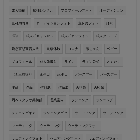
成人振袖
振袖レンタル
プロフィールフォト
オーディション
宣材用写真
オーディションフォト
宣材用フォト
姉妹
振袖
成人式キャンセル
成人式オンライン
成人グループ
緊急事態宣言大阪
夏季休暇
コロナ
赤ちゃん
ベビー
プロフィール
成人前撮り
ライン
ライン公式
ともだち
七五三前撮り
誕生日
誕生日
バースデー
バースデー
作品
作品
作品展
作品展
美術館
美術館
岡本スタジオ美術館
営業案内
ランニング
ランニング
ランニングギア
ランニングギア
ウェディング
ウェディング
ウェディング
ウェディング
ウェディングフォト
ウェディングフォト
ウェディングフォト
ウェディングフォト