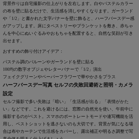
背景作りは自宅撮影の仕上がりを左右します。白やパステルカラー
の布を壁に貼るだけで、生活感を消しやすくなります。ガーランド
や「1/2」と書かれた文字バナーを壁に飾ると、ハーフバースデー感
がアップします。床にタペストリーやブランケットを敷き、赤ちゃ
んを中心にぬいぐるみやおもちゃを配置すると、自然な笑顔が引き
出せます。
おすすめの飾り付けアイデア：
パステル調のバルーンやガーランドを壁に貼る
100均の数字オブジェやレターバナーで「1/2」演出
フェイクグリーンやペーパーフラワーで華やかさをプラス
ハーフバースデー写真 セルフの失敗回避術と照明・カメラ
設定
セルフ撮影で多い失敗は「暗い」「生活感が出る」「表情がかた
い」などです。これを避けるには、窓際の自然光を使い、午前中に
撮影するのがベスト。スマホのポートレートモードや連写機能を活
用し、ベストショットを逃さないのも大切です。背景が気になる場
合は布やカーテンで生活感をカバーし、露出補正や明るさ調整で写
真全体を明るく仕上げましょう。