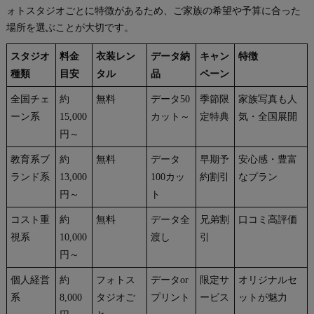
ォトスタジオごとに特徴があるため、ご家族の希望や予算に合った
場所を選ぶことが大切です。
スタジオ
料金
衣装レン
データ納
キャン
特徴
種類
目安
タル
品
ペーン
全国チェ
約
無料
データ50
季節限
家族写真も人
ーン系
15,000
カット～
定特典
気・全国展開
円～
教育系ブ
約
無料
データ
早期予
安心感・豊富
ランド系
13,000
100カッ
約割引
なプラン
円～
ト
コスト重
約
無料
データ全
兄弟割
口コミ高評価
視系
10,000
渡し
引
円～
個人経営
約
フォトス
データor
限定サ
オリジナルセ
系
8,000
タジオご
プリント
ービス
ットが魅力