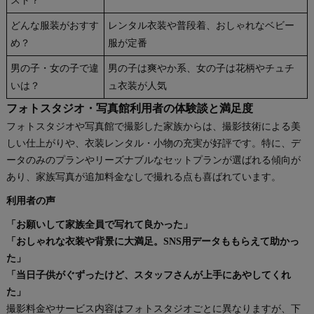
スト？
どんな服装がおすす
レンタル衣装や普段着、おしゃれなベビー
め？
服が定番
男の子・女の子で違
男の子は爽やか系、女の子は花柄やチュチ
いは？
ュ衣装が人気
フォトスタジオ・写真館利用者の体験談と満足度
フォトスタジオや写真館で撮影した家族からは、撮影技術による美
しい仕上がりや、衣装レンタル・小物の充実が好評です。特に、デ
ータのみのプランやリーズナブルなセットプランが選ばれる傾向が
あり、家族写真が追加料金なしで撮れる点も喜ばれています。
利用者の声
「お願いして家族全員で写れて良かった」
「おしゃれな衣装や背景に大満足。SNS用データももらえて助かっ
た」
「当日子供がぐずったけど、スタッフさんが上手にあやしてくれ
た」
撮影料金やサービス内容はフォトスタジオごとに異なりますが、下