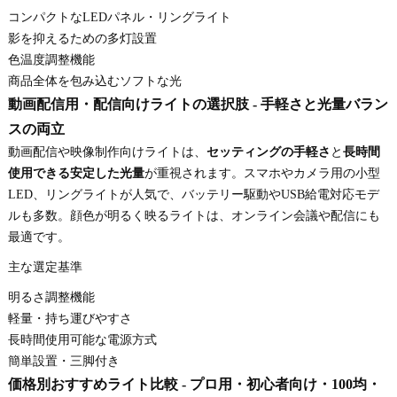
コンパクトなLEDパネル・リングライト
影を抑えるための多灯設置
色温度調整機能
商品全体を包み込むソフトな光
動画配信用・配信向けライトの選択肢 - 手軽さと光量バラン
スの両立
動画配信や映像制作向けライトは、
セッティングの手軽さ
と
長時間
使用できる安定した光量
が重視されます。スマホやカメラ用の小型
LED、リングライトが人気で、バッテリー駆動やUSB給電対応モデ
ルも多数。顔色が明るく映るライトは、オンライン会議や配信にも
最適です。
主な選定基準
明るさ調整機能
軽量・持ち運びやすさ
長時間使用可能な電源方式
簡単設置・三脚付き
価格別おすすめライト比較 - プロ用・初心者向け・100均・