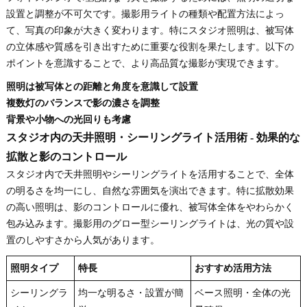
設置と調整が不可欠です。撮影用ライトの種類や配置方法によっ
て、写真の印象が大きく変わります。特にスタジオ照明は、被写体
の立体感や質感を引き出すために重要な役割を果たします。以下の
ポイントを意識することで、より高品質な撮影が実現できます。
照明は被写体との距離と角度を意識して設置
複数灯のバランスで影の濃さを調整
背景や小物への光回りも考慮
スタジオ内の天井照明・シーリングライト活用術 - 効果的な
拡散と影のコントロール
スタジオ内で天井照明やシーリングライトを活用することで、全体
の明るさを均一にし、自然な雰囲気を演出できます。特に拡散効果
の高い照明は、影のコントロールに優れ、被写体全体をやわらかく
包み込みます。撮影用のグロー型シーリングライトは、光の質や設
置のしやすさから人気があります。
照明タイプ
特長
おすすめ活用方法
シーリングラ
均一な明るさ・設置が簡
ベース照明・全体の光