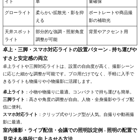
イト
単
量確保
グローライト
柔らかい拡散光・影を抑
ポートレートや商品撮
える
影の補助光
天井スポット
部分的な強調・照射角度
背景やアクセント用
ライト
調整が可能
卓上・三脚・スマホ対応ライトの設置パターン - 持ち運びや
すさと安定感の両立
卓上ライトや三脚対応ライトは、設置の自由度が高く、撮影シーン
に応じた細かな調整が可能です。プロ用だけでなく、手軽に入手で
きるライトも物撮りや小物撮影に活躍します。
卓上ライト
：小物や物撮りに最適。コンパクトで持ち運びも簡単。
三脚ライト
：高さや角度の調整が自由。人物・全身撮影やライブ配
信に便利。
スマホ対応ライト
：クリップ式やリング型が人気。自撮りや動画撮
影に最適。
室内撮影・ライブ配信・会議での照明設定例 - 照明の配置で
見栄えを格段に向上させる方法