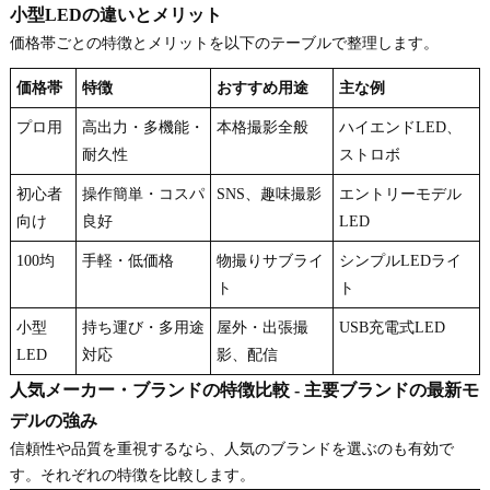
小型LEDの違いとメリット
価格帯ごとの特徴とメリットを以下のテーブルで整理します。
価格帯
特徴
おすすめ用途
主な例
プロ用
高出力・多機能・
本格撮影全般
ハイエンドLED、
耐久性
ストロボ
初心者
操作簡単・コスパ
SNS、趣味撮影
エントリーモデル
向け
良好
LED
100均
手軽・低価格
物撮りサブライ
シンプルLEDライ
ト
ト
小型
持ち運び・多用途
屋外・出張撮
USB充電式LED
LED
対応
影、配信
人気メーカー・ブランドの特徴比較 - 主要ブランドの最新モ
デルの強み
信頼性や品質を重視するなら、人気のブランドを選ぶのも有効で
す。それぞれの特徴を比較します。