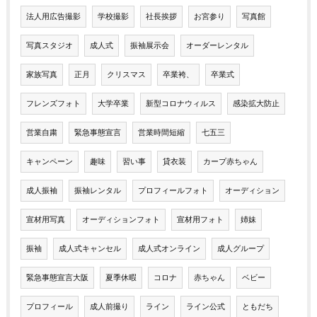
法人用広告撮影
学校撮影
社長挨拶
お宮参り
写真館
写真スタジオ
成人式
振袖展示会
オーダーレンタル
家族写真
正月
クリスマス
卒業袴、
卒業式
フレンズフォト
大学卒業
新型コロナウィルス
感染拡大防止
営業自粛
緊急事態宣言
営業時間短縮
七五三
キャンペーン
趣味
習い事
貸衣装
カープ赤ちゃん
成人振袖
振袖レンタル
プロフィールフォト
オーディション
宣材用写真
オーディションフォト
宣材用フォト
姉妹
振袖
成人式キャンセル
成人式オンライン
成人グループ
緊急事態宣言大阪
夏季休暇
コロナ
赤ちゃん
ベビー
プロフィール
成人前撮り
ライン
ライン公式
ともだち