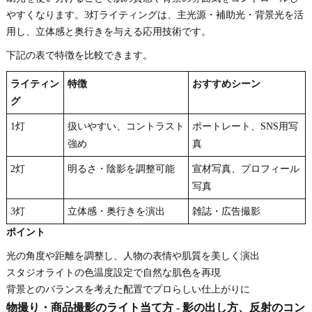
やすくなります。3灯ライティングは、主光源・補助光・背景光を活
用し、立体感と奥行きを与える応用技術です。
下記の表で特徴を比較できます。
ライティン
特徴
おすすめシーン
グ
1灯
扱いやすい、コントラスト
ポートレート、SNS用写
強め
真
2灯
明るさ・陰影を調整可能
宣材写真、プロフィール
写真
3灯
立体感・奥行きを演出
雑誌・広告撮影
ポイント
光の角度や距離を調整し、人物の表情や肌質を美しく演出
スタジオライトの色温度設定で自然な肌色を再現
背景とのバランスを考えた配置でプロらしい仕上がりに
物撮り・商品撮影のライト当て方 - 影の出し方、反射のコン