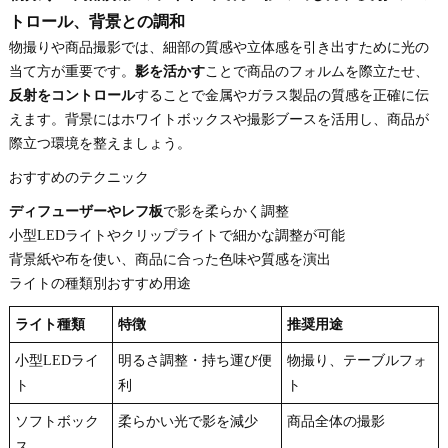
トロール、背景との調和
物撮りや商品撮影では、細部の質感や立体感を引き出すために光の
当て方が重要です。
影を活かす
ことで商品のフォルムを際立たせ、
反射をコントロール
することで金属やガラス製品の質感を正確に伝
えます。背景にはホワイトボックスや撮影ブースを活用し、商品が
際立つ環境を整えましょう。
おすすめのテクニック
ディフューザーやレフ板
で影を柔らかく調整
小型LEDライトやクリップライトで細かな調整が可能
背景紙や布を使い、商品に合った色味や質感を演出
ライトの種類別おすすめ用途
ライト種類
特徴
推奨用途
小型LEDライ
明るさ調整・持ち運び便
物撮り、テーブルフォ
ト
利
ト
ソフトボック
柔らかい光で影を減少
商品全体の撮影
ス