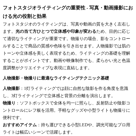
フォトスタジオライティングの重要性 - 写真・動画撮影にお
ける光の役割と効果
フォトスタジオのライティングは、写真や動画の質を大きく左右し
ます。
光の当て方ひとつで立体感や印象が変わる
ため、目的に応じ
て適切なライティングが重要です。物撮りの場合、影をコントロー
ルすることで商品の質感や色味を引き出せます。人物撮影では肌の
トーンや立体感を美しく表現するため、ライティングの基礎を理解
することがポイントです。動画や映像制作でも、柔らかい光と色温
度調整がクリエイティブな表現に直結します。
人物撮影・物撮りに最適なライティングテクニック基礎
人物撮影
：1灯ライティングでは顔に自然な陰影を作る角度を意識
し、3灯ライティングで立体感と背景の分離を演出します。
物撮り
：ソフトボックスで全体を均一に照らし、反射防止や陰影コ
ントロールにレフ板を活用。手軽なグッズや小型ライトも物撮りに
便利です。
おすすめアイテム
：持ち運びできる小型LEDや、調光可能なプロ用
ライトは幅広いシーンで活躍します。