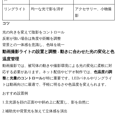
リングライト
均一な光で影を消す
アクセサリー、小物撮
影
コツ
光の向きを変えて陰影をコントロール
反射が強い場合は角度や距離を調整
背景との一体感を意識し、色味を統一
動画撮影ライトの設置と調整 - 動きに合わせた光の変化と色
温度管理
動画撮影では、被写体の動きや撮影環境による光の変化に柔軟に対
応する必要があります。ネット配信やビデオ制作では、
色温度の調
整
と
光量のコントロール
が特に重要です。LEDパネルやリングライ
トは動画向けに最適で、手軽に明るさや色温度を変えられます。
おすすめ設置例
1.主光源を顔の正面やや斜め上に配置し、影を自然に
2.補助光や背景光を加えて立体感を演出