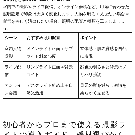
室内での撮影やライブ配信、オンライン会議など、用途に合わせた
照明設定で印象は大きく変化します。人物を明るく見せたい場合や
背景を美しく演出したい場合、照明の配置と種類を工夫しましょ
う。
シーン
おすすめ照明配置
ポイント
室内人物
メインライト正面＋サブ
立体感・肌の質感を自然
撮影
ライト斜め45度
に表現
ライブ配
リングライト正面＋背景
顔色の明るさと背景のメ
信
ライト
リハリ強調
オンライ
デスクライト斜め上＋自
目元の影を減らし表情を
ン会議
然光活用
柔らかく見せる
初心者からプロまで使える撮影ラ
イトの導入ガイド - 機材選びから