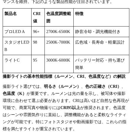
マンスを維持。下記のような製品性能が注目されています。
製品名
CRI
色温度調整範
特徴
値
囲
プロLED A
96+
2700K-6500K
静音冷却・調光機能付き
スタジオLED
98
2500K-7000K
広色域・長寿命・軽量設計
B
ライトC
95
3000K-6000K
バッテリー対応・持ち運び
簡単
撮影ライトの基本性能指標（ルーメン、CRI、色温度など）の解説
撮影ライト選びでは、
明るさ（ルーメン）
、
色の正確さ（CRI）
、
色温度（K）
が重要です。ルーメンは光の量を示し、被写体や撮影
環境に合わせて選ぶ必要があります。CRIは高いほど自然な色再現が
可能で、商業写真や物撮りには
CRI95以上
が推奨されます。色温度
はシーンや雰囲気作りに直結し、調整機能があると柔軟なライティ
ングが可能です。特にフォトスタジオや動画撮影では、これらの指
標を満たすライトが重宝されています。