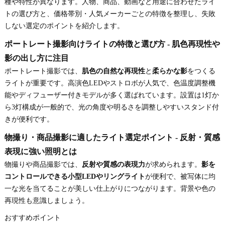
種や特性が異なります。人物、商品、動画など用途に合わせたライ
トの選び方と、価格帯別・人気メーカーごとの特徴を整理し、失敗
しない選定のポイントを紹介します。
ポートレート撮影向けライトの特徴と選び方 - 肌色再現性や
影の出し方に注目
ポートレート撮影では、
肌色の自然な再現性
と
柔らかな影
をつくる
ライトが重要です。高演色LEDやストロボが人気で、色温度調整機
能やディフューザー付きモデルが多く選ばれています。設置は1灯か
ら3灯構成が一般的で、光の角度や明るさを調整しやすいスタンド付
きが便利です。
物撮り・商品撮影に適したライト選定ポイント - 反射・質感
表現に強い照明とは
物撮りや商品撮影では、
反射や質感の表現力
が求められます。
影を
コントロールできる小型LEDやリングライト
が便利で、被写体に均
一な光を当てることが美しい仕上がりにつながります。背景や色の
再現性も意識しましょう。
おすすめポイント