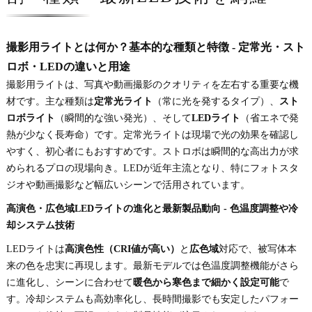
撮影用ライトとは何か？基本的な種類と特徴 - 定常光・スト
ロボ・LEDの違いと用途
撮影用ライトは、写真や動画撮影のクオリティを左右する重要な機
材です。主な種類は
定常光ライト
（常に光を発するタイプ）、
スト
ロボライト
（瞬間的な強い発光）、そして
LEDライト
（省エネで発
熱が少なく長寿命）です。定常光ライトは現場で光の効果を確認し
やすく、初心者にもおすすめです。ストロボは瞬間的な高出力が求
められるプロの現場向き。LEDが近年主流となり、特にフォトスタ
ジオや動画撮影など幅広いシーンで活用されています。
高演色・広色域LEDライトの進化と最新製品動向 - 色温度調整や冷
却システム技術
LEDライトは
高演色性（CRI値が高い）
と
広色域
対応で、被写体本
来の色を忠実に再現します。最新モデルでは色温度調整機能がさら
に進化し、シーンに合わせて
暖色から寒色まで細かく設定可能
で
す。冷却システムも高効率化し、長時間撮影でも安定したパフォー