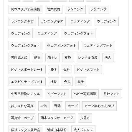
岡本スタジオ美術館
営業案内
ランニング
ランニング
ランニングギア
ランニングギア
ウェディング
ウェディング
ウェディング
ウェディング
ウェディングフォト
ウェディングフォト
ウェディングフォト
ウェディングフォト
男性成人式
筋肉
筋トレ
変身
レンタル衣装
法人
ビジネスポートレート
SNS
会社
ビジネスフォト
エグゼクティブフォト
社長
会長
親子
七五三着物レンタル
ベビーフォト
ベビー写真撮影
月齢フォト
おしゃれな写真
衣装
野球
カープ
カープ赤ちゃん2023
写真館 カープ
岡本スタジオ カープ
八尾市
振袖レンタル展示会
近鉄山本駅前
成人式ドレス