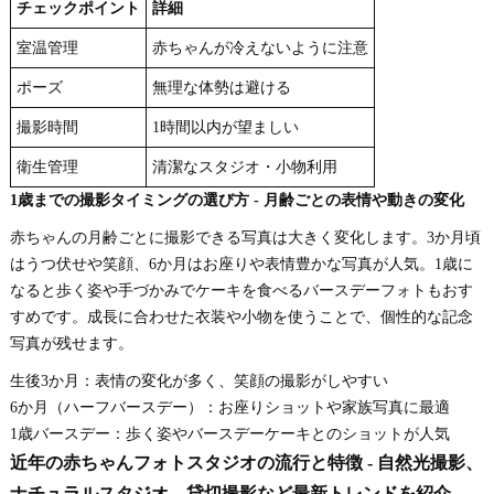
チェックポイント
詳細
室温管理
赤ちゃんが冷えないように注意
ポーズ
無理な体勢は避ける
撮影時間
1時間以内が望ましい
衛生管理
清潔なスタジオ・小物利用
1歳までの撮影タイミングの選び方 - 月齢ごとの表情や動きの変化
赤ちゃんの月齢ごとに撮影できる写真は大きく変化します。3か月頃
はうつ伏せや笑顔、6か月はお座りや表情豊かな写真が人気。1歳に
なると歩く姿や手づかみでケーキを食べるバースデーフォトもおす
すめです。成長に合わせた衣装や小物を使うことで、個性的な記念
写真が残せます。
生後3か月：表情の変化が多く、笑顔の撮影がしやすい
6か月（ハーフバースデー）：お座りショットや家族写真に最適
1歳バースデー：歩く姿やバースデーケーキとのショットが人気
近年の赤ちゃんフォトスタジオの流行と特徴 - 自然光撮影、
ナチュラルスタジオ、貸切撮影など最新トレンドを紹介