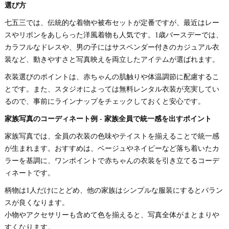
選び方
七五三では、伝統的な着物や被布セットが定番ですが、最近はレー
スやリボンをあしらった洋風着物も人気です。1歳バースデーでは、
カラフルなドレスや、男の子にはサスペンダー付きのカジュアル衣
装など、動きやすさと写真映えを両立したアイテムが選ばれます。
衣装選びのポイントは、赤ちゃんの肌触りや体温調節に配慮するこ
とです。また、スタジオによっては無料レンタル衣装が充実してい
るので、事前にラインナップをチェックしておくと安心です。
家族写真のコーディネート例 - 家族全員で統一感を出すポイント
家族写真では、全員の衣装の色味やテイストを揃えることで統一感
が生まれます。おすすめは、ベージュやネイビーなど落ち着いたカ
ラーを基調に、ワンポイントで赤ちゃんの衣装を引き立てるコーデ
ィネートです。
柄物は1人だけにとどめ、他の家族はシンプルな服装にするとバラン
スが良くなります。
小物やアクセサリーも含めて色を揃えると、写真全体がまとまりや
すくなります。