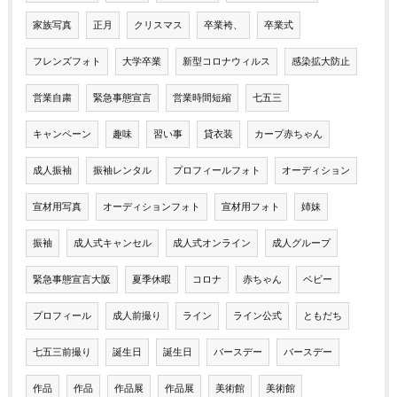
家族写真
正月
クリスマス
卒業袴、
卒業式
フレンズフォト
大学卒業
新型コロナウィルス
感染拡大防止
営業自粛
緊急事態宣言
営業時間短縮
七五三
キャンペーン
趣味
習い事
貸衣装
カープ赤ちゃん
成人振袖
振袖レンタル
プロフィールフォト
オーディション
宣材用写真
オーディションフォト
宣材用フォト
姉妹
振袖
成人式キャンセル
成人式オンライン
成人グループ
緊急事態宣言大阪
夏季休暇
コロナ
赤ちゃん
ベビー
プロフィール
成人前撮り
ライン
ライン公式
ともだち
七五三前撮り
誕生日
誕生日
バースデー
バースデー
作品
作品
作品展
作品展
美術館
美術館