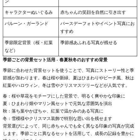
ン
キャラクターぬいぐるみ
赤ちゃんの笑顔を自然に引き出す
バルーン・ガーランド
バースデーフォトやイベント写真にお
すすめ
季節限定背景（桜・紅葉
季節感あふれる写真が残せる
など）
季節ごとの背景セット活用 - 春夏秋冬のおすすめ背景
季節に合わせた背景セットを使うことで、写真にストーリー性と季
節感が加わります。春は桜や新緑、夏はひまわりやビーチ風、秋は
紅葉やハロウィン、冬は雪やクリスマスツリーなどが人気です。
春：桜や草花をモチーフにした背景で、明るく爽やかな印象に
夏：ひまわり畑やマリン風セットで元気な雰囲気を演出
秋：落ち葉やかぼちゃ、紅葉で温かみのある写真に
冬：雪模様やクリスマス装飾で特別な思い出を残せます
背景選びによって、同じ赤ちゃんでも全く異なる印象の写真が完成
します。季節ごとに異なるセットを活用して、成長の記録を豊かに