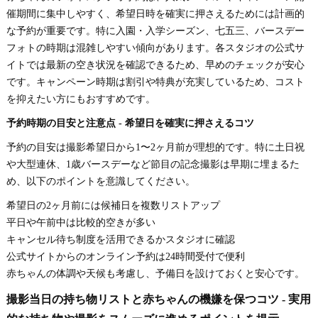
催期間に集中しやすく、希望日時を確実に押さえるためには計画的
な予約が重要です。特に入園・入学シーズン、七五三、バースデー
フォトの時期は混雑しやすい傾向があります。各スタジオの公式サ
イトでは最新の空き状況を確認できるため、早めのチェックが安心
です。キャンペーン時期は割引や特典が充実しているため、コスト
を抑えたい方にもおすすめです。
予約時期の目安と注意点 - 希望日を確実に押さえるコツ
予約の目安は撮影希望日から1〜2ヶ月前が理想的です。特に土日祝
や大型連休、1歳バースデーなど節目の記念撮影は早期に埋まるた
め、以下のポイントを意識してください。
希望日の2ヶ月前には候補日を複数リストアップ
平日や午前中は比較的空きが多い
キャンセル待ち制度を活用できるかスタジオに確認
公式サイトからのオンライン予約は24時間受付で便利
赤ちゃんの体調や天候も考慮し、予備日を設けておくと安心です。
撮影当日の持ち物リストと赤ちゃんの機嫌を保つコツ - 実用