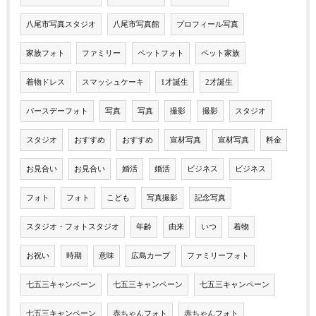
八尾市写真スタジオ
八尾市写真館
プロフィール写真
家族フォト
ファミリー
ペットフォト
ペット家族
着物ドレス
スマッシュケーキ
1才誕生
2才誕生
バースデーフォト
写真
写真
撮影
撮影
スタジオ
スタジオ
おすすめ
おすすめ
宣材写真
宣材写真
料金
お見合い
お見合い
婚活
婚活
ビジネス
ビジネス
フォト
フォト
こども
写真撮影
記念写真
スタジオ・フォトスタジオ
年齢
由来
いつ
着物
お祝い
時期
意味
広島カープ
ファミリーフォト
七五三キャンペーン
七五三キャンペーン
七五三キャンペーン
七五三キャンペーン
赤ちゃんフォト
赤ちゃんフォト