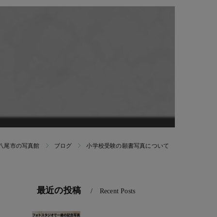
ンバー｜免許証｜パスポート｜ビザ｜社員証個人写真
願書用写真｜受験合格キャンペーン
ラブ(0〜1歳)
ラブ(1〜2歳)
府八尾市の写真館
ブログ
小学校受験の願書写真について
最近の投稿
Recent Posts