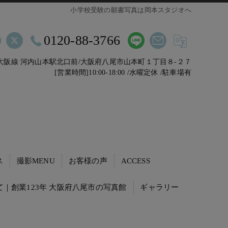
小学校受験の願書写真は岡本スタジオへ
0120-88-3766
鉄大阪線 河内山本駅北口前/大阪府八尾市山本町１丁目８-２７
[営業時間]10:00-18:00 /水曜定休 /駐車場有
ス
撮影MENU
お客様の声
ACCESS
｜創業123年 大阪府八尾市の写真館
ギャラリー
動・転職活動の証明写真