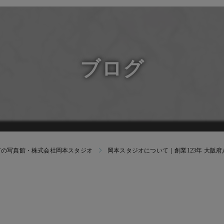
マイナ
受験・
すくすくク
よちよちク
ブログ
市の写真館・株式会社岡本スタジオ
岡本スタジオについて｜創業123年 大阪