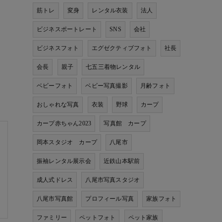
筋トレ
変身
レンタル衣装
法人
ビジネスポートレート
SNS
会社
ビジネスフォト
エグゼクティブフォト
社長
会長
親子
七五三着物レンタル
ベビーフォト
ベビー写真撮影
月齢フォト
おしゃれな写真
衣装
野球
カープ
カープ赤ちゃん2023
写真館 カープ
岡本スタジオ カープ
八尾市
振袖レンタル展示会
近鉄山本駅前
成人式ドレス
八尾市写真スタジオ
八尾市写真館
プロフィール写真
家族フォト
ファミリー
ペットフォト
ペット家族