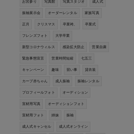
お宮参り
写真館
写真スタジオ
成人式
振袖展示会
オーダーレンタル
家族写真
正月
クリスマス
卒業袴、
卒業式
フレンズフォト
大学卒業
新型コロナウィルス
感染拡大防止
営業自粛
緊急事態宣言
営業時間短縮
七五三
キャンペーン
趣味
習い事
貸衣装
カープ赤ちゃん
成人振袖
振袖レンタル
プロフィールフォト
オーディション
宣材用写真
オーディションフォト
宣材用フォト
姉妹
振袖
成人式キャンセル
成人式オンライン