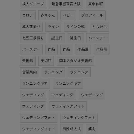
成人グループ
緊急事態宣言大阪
夏季休暇
コロナ
赤ちゃん
ベビー
プロフィール
成人前撮り
ライン
ライン公式
ともだち
七五三前撮り
誕生日
誕生日
バースデー
バースデー
作品
作品
作品展
作品展
美術館
美術館
岡本スタジオ美術館
営業案内
ランニング
ランニング
ランニングギア
ランニングギア
ウェディング
ウェディング
ウェディング
ウェディング
ウェディングフォト
ウェディングフォト
ウェディングフォト
ウェディングフォト
男性成人式
筋肉