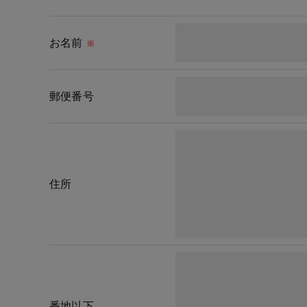
取得した個人情報を第三者に提供することはいた
お名前
※
＜個人情報の委託について＞
当社では、利用目的の達成に必要な範囲において
これらの委託先に対しては個人情報保護契約等の
郵便番号
＜個人情報の安全管理＞
当社では、個人情報の漏洩等がなされないよう、
＜個人情報を与えなかった場合に生じる結果＞
住所
必要な情報を頂けない場合は、それに対応した当
了承ください。
＜個人情報の開示･訂正・削除･利用停止の手続に
当社では、お客様の個人情報の開示･訂正･削除
ご本人である事を確認のうえ、対応させて頂きま
番地以下
個人情報の開示･訂正･削除・利用停止の具体的