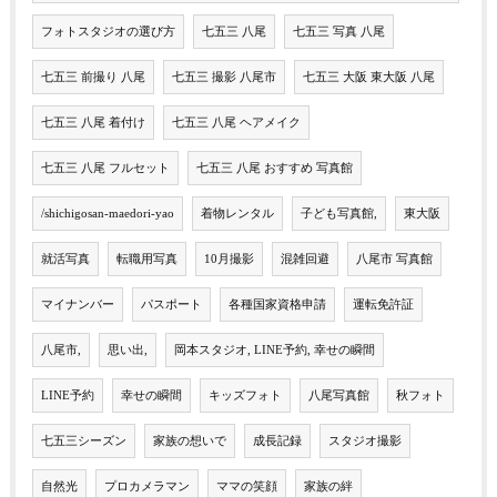
フォトスタジオの選び方
七五三 八尾
七五三 写真 八尾
七五三 前撮り 八尾
七五三 撮影 八尾市
七五三 大阪 東大阪 八尾
七五三 八尾 着付け
七五三 八尾 ヘアメイク
七五三 八尾 フルセット
七五三 八尾 おすすめ 写真館
/shichigosan-maedori-yao
着物レンタル
子ども写真館,
東大阪
就活写真
転職用写真
10月撮影
混雑回避
八尾市 写真館
マイナンバー
パスポート
各種国家資格申請
運転免許証
八尾市,
思い出,
岡本スタジオ, LINE予約, 幸せの瞬間
LINE予約
幸せの瞬間
キッズフォト
八尾写真館
秋フォト
七五三シーズン
家族の想いで
成長記録
スタジオ撮影
自然光
プロカメラマン
ママの笑顔
家族の絆