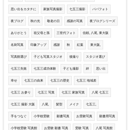
思い出をカタチに
家族写真撮影
七五三撮影
パパフォト
夜ブログ
秋の光
敬老の日
感謝の写真
夜ブログシリーズ
ありがとう
祖父母と孫
三世代フォト
信頼, 八尾, 東大阪
名刺写真
印象アップ
感謝
秋
紅葉
東大阪,
写真館選び
子ども写真スタジオ
後撮り
スタジオ選び
七五三失敗
七五三成功体験
子ども撮影
絆
思い出
幸せ
七五三の由来
七五三の歴史
七五三 地域差
七五三 お参り
七五三 写真
七五三 家族写真
八尾 七五三
七五三 撮影 大阪
八尾,
髪型
メイク
七五三,
手をつなぐ
小学校受験
願書写真
お受験写真
願書用写真
小学校受験 写真館
お受験 願書 写真
受験 写真
八尾 写真館