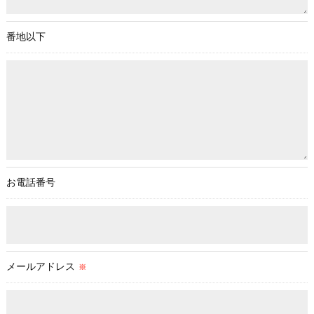
当社では、お客様の個人情報の開示･訂正･削除・利用停止の手
続を定めさせて頂いております。
番地以下
ご本人である事を確認のうえ、対応させて頂きます。
個人情報の開示･訂正･削除・利用停止の具体的手続きにつきま
しては、お電話でお問合せ下さい。
お電話番号
メールアドレス
※