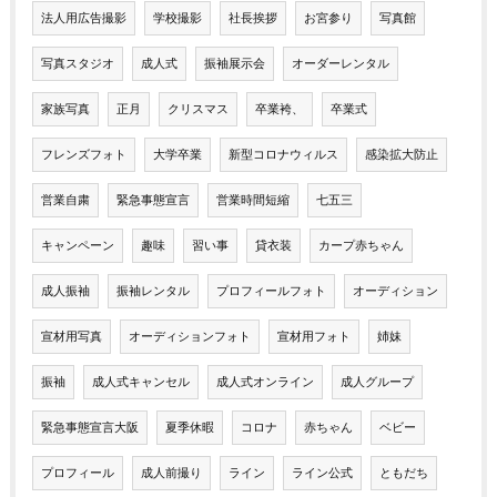
法人用広告撮影
学校撮影
社長挨拶
お宮参り
写真館
写真スタジオ
成人式
振袖展示会
オーダーレンタル
家族写真
正月
クリスマス
卒業袴、
卒業式
フレンズフォト
大学卒業
新型コロナウィルス
感染拡大防止
営業自粛
緊急事態宣言
営業時間短縮
七五三
キャンペーン
趣味
習い事
貸衣装
カープ赤ちゃん
成人振袖
振袖レンタル
プロフィールフォト
オーディション
宣材用写真
オーディションフォト
宣材用フォト
姉妹
振袖
成人式キャンセル
成人式オンライン
成人グループ
緊急事態宣言大阪
夏季休暇
コロナ
赤ちゃん
ベビー
プロフィール
成人前撮り
ライン
ライン公式
ともだち