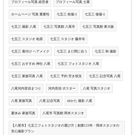
プロフィール写真 経営者
プロフィール写真 士業
ホームページ 写真 重要性
七五三 前撮り
七五三 後撮り
七五三 撮影 八尾
七五三 写真館 八尾市
七五三 写真館 東大阪
七五三 スタジオ 柏原
七五三 スタジオ 藤井寺
七五三 着付け ヘアメイク
七五三 まだ間に合う
七五三 秋 撮影
七五三 おすすめ 神社 八尾
七五三 フォトスタジオ 八尾
七五三 家族写真 八尾
七五三 予約 空き状況
七五三 記念写真 八尾
八尾河内音頭まつり
河内音頭 ポスター
八尾 写真スタジオ
八尾 家族写真
八尾 記念写真
ゆかた 撮影 八尾
夏休み 家族写真
八尾市 写真館 岡本スタジオ
【八尾市】七五三フォトスタジオの選び方｜創業123年・岡本スタジオの
安心撮影プラン