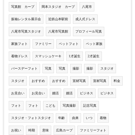
写真館 カープ
岡本スタジオ カープ
八尾市
振袖レンタル展示会
近鉄山本駅前
成人式ドレス
八尾市写真スタジオ
八尾市写真館
プロフィール写真
家族フォト
ファミリー
ペットフォト
ペット家族
着物ドレス
スマッシュケーキ
1才誕生
2才誕生
バースデーフォト
写真
写真
撮影
撮影
スタジオ
スタジオ
おすすめ
おすすめ
宣材写真
宣材写真
料金
お見合い
お見合い
婚活
婚活
ビジネス
ビジネス
フォト
フォト
こども
写真撮影
記念写真
スタジオ・フォトスタジオ
年齢
由来
いつ
着物
お祝い
時期
意味
広島カープ
ファミリーフォト