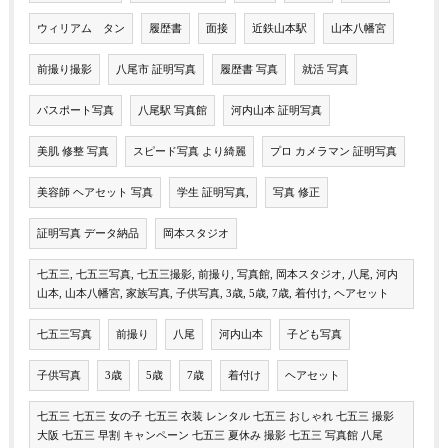
ウィリアム タン
履歴書
面接
近鉄山本駅
山本八幡宮
前撮り撮影
八尾市 証明写真
履歴書 写真
就活 写真
パスポート写真
八尾駅 写真館
河内山本 証明写真
美肌 修整 写真
スピード写真 より綺麗
プロ カメラマン 証明写真
美容師 ヘアセット 写真
学生 証明写真,
写真 修正
証明写真 データ納品
岡本スタジオ
七五三, 七五三写真, 七五三撮影, 前撮り, 写真館, 岡本スタジオ, 八尾, 河内
山本, 山本八幡宮, 家族写真, 子供写真, 3歳, 5歳, 7歳, 着付け, ヘアセット
七五三写真
前撮り
八尾
河内山本
子ども写真
子供写真
3歳
5歳
7歳
着付け
ヘアセット
七五三 七五三 女の子 七五三 衣装 レンタル 七五三 おしゃれ 七五三 撮影
大阪 七五三 早割 キャンペーン 七五三 夏休み 撮影 七五三 写真館 八尾