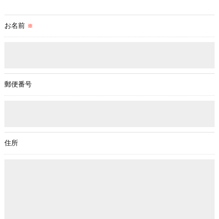
を除き、
取得した個人情報を第三者に提供することはいたしません。
お名前
※
＜個人情報の委託について＞
当社では、利用目的の達成に必要な範囲において、個人情報を
外部に委託する場合があります。
これらの委託先に対しては個人情報保護契約等の措置をとり、
郵便番号
適切な監督を行います。
＜個人情報の安全管理＞
当社では、個人情報の漏洩等がなされないよう、適切に安全管
理対策を実施します。
住所
＜個人情報を与えなかった場合に生じる結果＞
必要な情報を頂けない場合は、それに対応した当社のサービス
をご提供できない場合がございますので予めご了承ください。
＜個人情報の開示･訂正・削除･利用停止の手続について＞