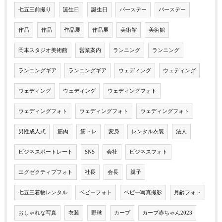
七五三前撮り
誕生日
誕生日
バースデー
バースデー
作品
作品
作品展
作品展
美術館
美術館
岡本スタジオ美術館
営業案内
ランニング
ランニング
ランニングギア
ランニングギア
ウェディング
ウェディング
ウェディング
ウェディング
ウェディングフォト
ウェディングフォト
ウェディングフォト
ウェディングフォト
男性成人式
筋肉
筋トレ
変身
レンタル衣装
法人
ビジネスポートレート
SNS
会社
ビジネスフォト
エグゼクティブフォト
社長
会長
親子
七五三着物レンタル
ベビーフォト
ベビー写真撮影
月齢フォト
おしゃれな写真
衣装
野球
カープ
カープ赤ちゃん2023