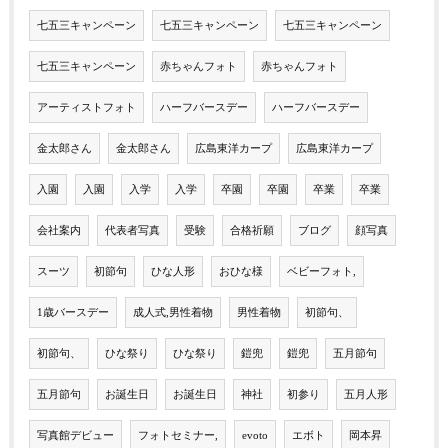
七五三キャンペーン
七五三キャンペーン
七五三キャンペーン
七五三キャンペーン
赤ちゃんフォト
赤ちゃんフォト
アーティストフォト
ハーフバースデー
ハーフバースデー
金太郎さん
金太郎さん
広島東洋カープ
広島東洋カープ
入園
入園
入学
入学
卒園
卒園
卒業
卒業
会社案内
代表者写真
受験
合格祈願
ブログ
顔写真
スーツ
初節句
ひな人形
おひな様
ベビーフォト,
1歳バースデー
成人式,男性着物
男性着物
初節句、
初節句、
ひな祭り
ひな祭り
鎧兜
鎧兜
五月節句
五月節句
お誕生日
お誕生日
神社
初参り
五月人形
写真館デビュー
フォトセミナー,
evoto
エボト
岡本昇