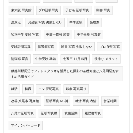
東大阪 写真館
プロ証明写真
子ども 証明写真
願書 写真
注意点
お受験 写真 失敗しない
中学受験
受験票
私立中学 受験 写真
中高一貫校 願書
中学受験 写真館
受験証明写真
保護者写真
願書 写真 失敗しない
プロ 証明写真
清潔感 写真
中学受験 準備
七五三 11月15日
後撮り メリット
服部川駅周辺でフォトスタジオを活用した撮影の基礎知識と八尾周辺おす
すめ活用ガイド
就活
転職
コツ 証明写真
印象 写真写り
改善 八尾市 写真館
証明写真 NG例
就活 写真 表情
営業時間
八尾市証明写真
証明写真機
就職活動
履歴書写真
マイナンバーカード