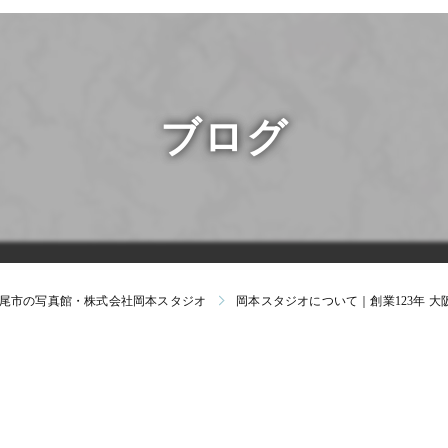
マイナ
受験・
すくすくク
よちよちク
ブログ
尾市の写真館・株式会社岡本スタジオ
岡本スタジオについて｜創業123年 