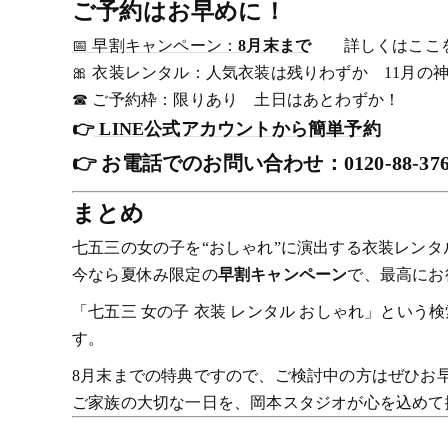
ご予約はお早めに！
📅 早割キャンペーン：
8月末まで
詳しくはここを
🎀 衣装レンタル：人気衣装は残りわずか 11月
☎ ご予約枠：限りあり 土日はあとわずか！
👉
LINE公式アカウントから簡単予約
👉 お電話でのお問い合わせ：0120-88-3
まとめ
七五三の女の子を“おしゃれ”に演出する衣装レンタ
今なら夏休み限定の
早割キャンペーン
で、最高にお
「七五三 女の子 衣装 レンタル おしゃれ」とい
す。
8月末までの特典ですので、ご検討中の方はぜひお
ご家族の大切な一日を、岡本スタジオが心を込めて