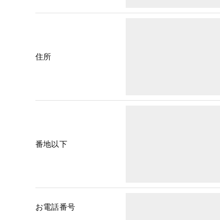
＜個人情報の安全管理＞
当社では、個人情報の漏洩等がなされないよう、
＜個人情報を与えなかった場合に生じる結果＞
住所
必要な情報を頂けない場合は、それに対応した当
了承ください。
＜個人情報の開示･訂正・削除･利用停止の手続に
当社では、お客様の個人情報の開示･訂正･削除
ご本人である事を確認のうえ、対応させて頂きま
番地以下
個人情報の開示･訂正･削除・利用停止の具体的
お電話番号