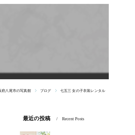
ンバー｜免許証｜パスポート｜ビザ｜社員証個人写真
願書用写真｜受験合格キャンペーン
ラブ(0〜1歳)
ラブ(1〜2歳)
大阪府八尾市の写真館
ブログ
七五三 女の子衣装レンタル
最近の投稿
Recent Posts