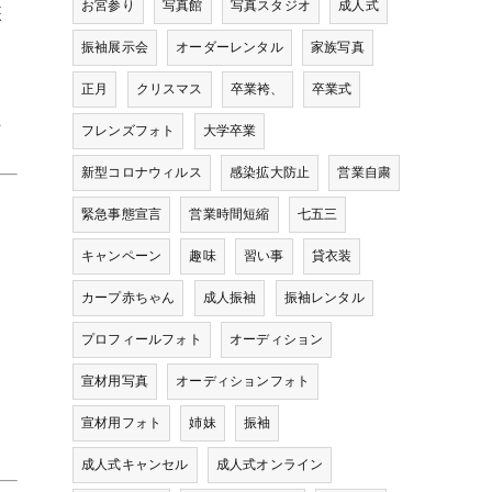
お宮参り
写真館
写真スタジオ
成人式
装
振袖展示会
オーダーレンタル
家族写真
正月
クリスマス
卒業袴、
卒業式
た
フレンズフォト
大学卒業
新型コロナウィルス
感染拡大防止
営業自粛
緊急事態宣言
営業時間短縮
七五三
キャンペーン
趣味
習い事
貸衣装
カープ赤ちゃん
成人振袖
振袖レンタル
プロフィールフォト
オーディション
宣材用写真
オーディションフォト
宣材用フォト
姉妹
振袖
成人式キャンセル
成人式オンライン