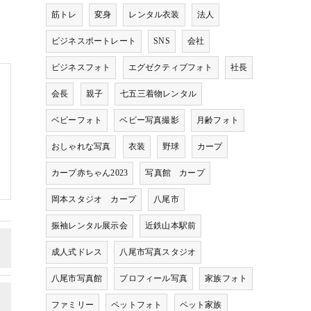
筋トレ
変身
レンタル衣装
法人
ビジネスポートレート
SNS
会社
ビジネスフォト
エグゼクティブフォト
社長
会長
親子
七五三着物レンタル
ベビーフォト
ベビー写真撮影
月齢フォト
おしゃれな写真
衣装
野球
カープ
カープ赤ちゃん2023
写真館 カープ
岡本スタジオ カープ
八尾市
振袖レンタル展示会
近鉄山本駅前
成人式ドレス
八尾市写真スタジオ
八尾市写真館
プロフィール写真
家族フォト
ファミリー
ペットフォト
ペット家族