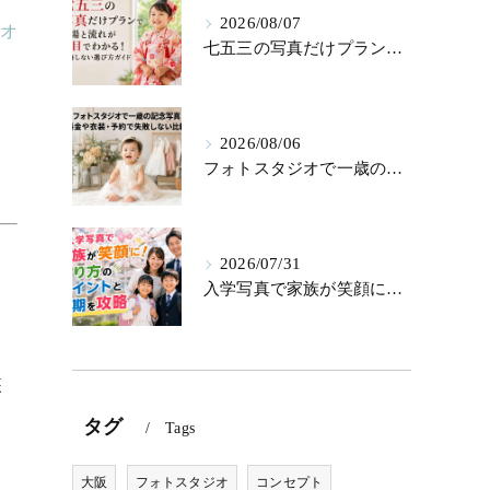
2026/08/07
ジオ
七五三の写真だけプランで相場と流れが一目でわかる！後悔しない選び方ガイド
2026/08/06
フォトスタジオで一歳の記念写真！料金や衣装・予約で失敗しない比較術
2026/07/31
入学写真で家族が笑顔に！撮り方のポイントと時期を攻略
装
タグ
Tags
こ
大阪
フォトスタジオ
コンセプト