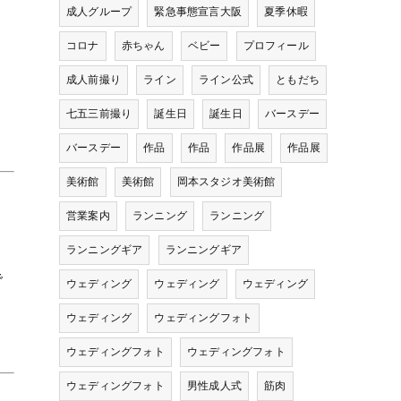
成人グループ
緊急事態宣言大阪
夏季休暇
コロナ
赤ちゃん
ベビー
プロフィール
成人前撮り
ライン
ライン公式
ともだち
七五三前撮り
誕生日
誕生日
バースデー
バースデー
作品
作品
作品展
作品展
美術館
美術館
岡本スタジオ美術館
営業案内
ランニング
ランニング
ランニングギア
ランニングギア
で
ウェディング
ウェディング
ウェディング
ウェディング
ウェディングフォト
ウェディングフォト
ウェディングフォト
ウェディングフォト
男性成人式
筋肉