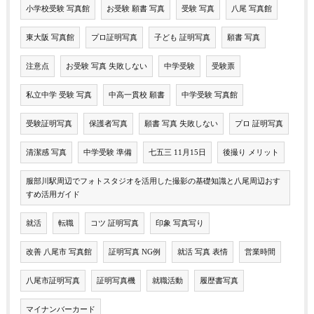
小学校受験 写真館
お受験 願書 写真
受験 写真
八尾 写真館
東大阪 写真館
プロ証明写真
子ども 証明写真
願書 写真
注意点
お受験 写真 失敗しない
中学受験
受験票
私立中学 受験 写真
中高一貫校 願書
中学受験 写真館
受験証明写真
保護者写真
願書 写真 失敗しない
プロ 証明写真
清潔感 写真
中学受験 準備
七五三 11月15日
後撮り メリット
服部川駅周辺でフォトスタジオを活用した撮影の基礎知識と八尾周辺おす
すめ活用ガイド
就活
転職
コツ 証明写真
印象 写真写り
改善 八尾市 写真館
証明写真 NG例
就活 写真 表情
営業時間
八尾市証明写真
証明写真機
就職活動
履歴書写真
マイナンバーカード