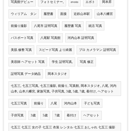
写真館デビュー
フォトセミナー,
evoto
エボト
岡本昇
ウィリアム タン
履歴書
面接
近鉄山本駅
山本八幡宮
前撮り撮影
八尾市 証明写真
履歴書 写真
就活 写真
パスポート写真
八尾駅 写真館
河内山本 証明写真
美肌 修整 写真
スピード写真 より綺麗
プロ カメラマン 証明写真
美容師 ヘアセット 写真
学生 証明写真,
写真 修正
証明写真 データ納品
岡本スタジオ
七五三, 七五三写真, 七五三撮影, 前撮り, 写真館, 岡本スタジオ, 八尾, 河内
山本, 山本八幡宮, 家族写真, 子供写真, 3歳, 5歳, 7歳, 着付け, ヘアセット
七五三写真
前撮り
八尾
河内山本
子ども写真
子供写真
3歳
5歳
7歳
着付け
ヘアセット
七五三 七五三 女の子 七五三 衣装 レンタル 七五三 おしゃれ 七五三 撮影