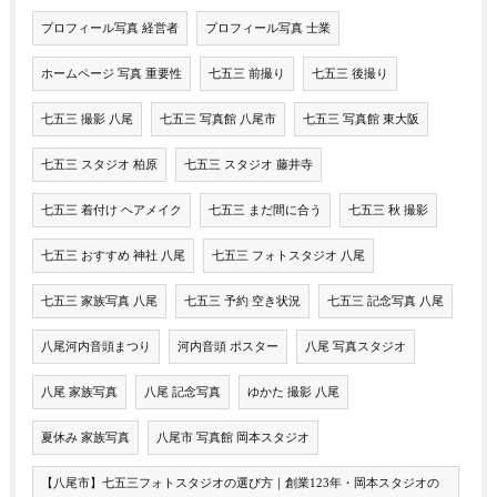
プロフィール写真 経営者
プロフィール写真 士業
ホームページ 写真 重要性
七五三 前撮り
七五三 後撮り
七五三 撮影 八尾
七五三 写真館 八尾市
七五三 写真館 東大阪
七五三 スタジオ 柏原
七五三 スタジオ 藤井寺
七五三 着付け ヘアメイク
七五三 まだ間に合う
七五三 秋 撮影
七五三 おすすめ 神社 八尾
七五三 フォトスタジオ 八尾
七五三 家族写真 八尾
七五三 予約 空き状況
七五三 記念写真 八尾
八尾河内音頭まつり
河内音頭 ポスター
八尾 写真スタジオ
八尾 家族写真
八尾 記念写真
ゆかた 撮影 八尾
夏休み 家族写真
八尾市 写真館 岡本スタジオ
【八尾市】七五三フォトスタジオの選び方｜創業123年・岡本スタジオの