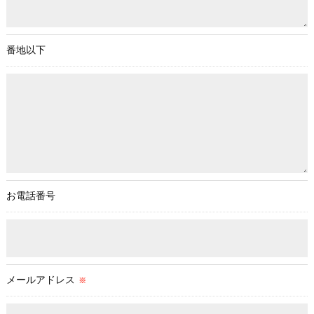
＜個人情報の開示･訂正・削除･利用停止の手続について＞
当社では、お客様の個人情報の開示･訂正･削除・利用停止の手
続を定めさせて頂いております。
番地以下
ご本人である事を確認のうえ、対応させて頂きます。
個人情報の開示･訂正･削除・利用停止の具体的手続きにつきま
しては、お電話でお問合せ下さい。
お電話番号
メールアドレス
※