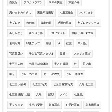
自然光
プロカメラマン
ママの笑顔
家族の絆
思い出をカタチに
家族写真撮影
七五三撮影
パパフォト
夜ブログ
秋の光
敬老の日
感謝の写真
夜ブログシリーズ
ありがとう
祖父母と孫
三世代フォト
信頼, 八尾, 東大阪
名刺写真
印象アップ
感謝
秋
紅葉
東大阪,
写真館選び
子ども写真スタジオ
後撮り
スタジオ選び
七五三失敗
七五三成功体験
子ども撮影
絆
思い出
幸せ
七五三の由来
七五三の歴史
七五三 地域差
七五三 お参り
七五三 写真
七五三 家族写真
八尾 七五三
七五三 撮影 大阪
八尾,
髪型
メイク
七五三,
手をつなぐ
小学校受験
願書写真
お受験写真
願書用写真