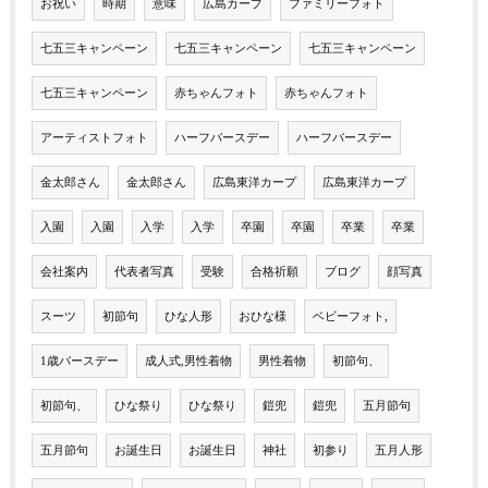
お祝い
時期
意味
広島カープ
ファミリーフォト
七五三キャンペーン
七五三キャンペーン
七五三キャンペーン
七五三キャンペーン
赤ちゃんフォト
赤ちゃんフォト
アーティストフォト
ハーフバースデー
ハーフバースデー
金太郎さん
金太郎さん
広島東洋カープ
広島東洋カープ
入園
入園
入学
入学
卒園
卒園
卒業
卒業
会社案内
代表者写真
受験
合格祈願
ブログ
顔写真
スーツ
初節句
ひな人形
おひな様
ベビーフォト,
1歳バースデー
成人式,男性着物
男性着物
初節句、
初節句、
ひな祭り
ひな祭り
鎧兜
鎧兜
五月節句
五月節句
お誕生日
お誕生日
神社
初参り
五月人形