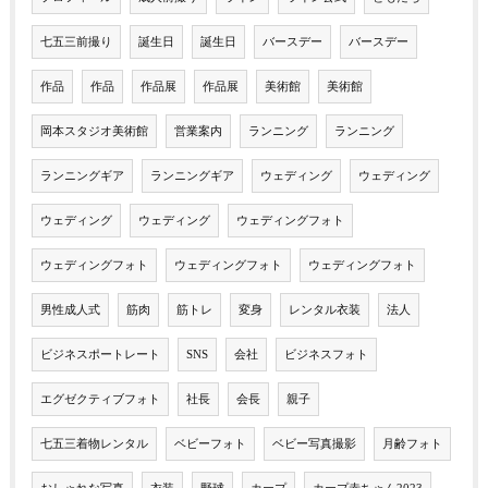
七五三前撮り
誕生日
誕生日
バースデー
バースデー
作品
作品
作品展
作品展
美術館
美術館
岡本スタジオ美術館
営業案内
ランニング
ランニング
ランニングギア
ランニングギア
ウェディング
ウェディング
ウェディング
ウェディング
ウェディングフォト
ウェディングフォト
ウェディングフォト
ウェディングフォト
男性成人式
筋肉
筋トレ
変身
レンタル衣装
法人
ビジネスポートレート
SNS
会社
ビジネスフォト
エグゼクティブフォト
社長
会長
親子
七五三着物レンタル
ベビーフォト
ベビー写真撮影
月齢フォト