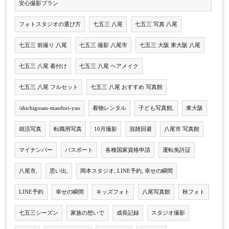
安心撮影プラン
フォトスタジオの選び方
七五三 八尾
七五三 写真 八尾
七五三 前撮り 八尾
七五三 撮影 八尾市
七五三 大阪 東大阪 八尾
七五三 八尾 着付け
七五三 八尾 ヘアメイク
七五三 八尾 フルセット
七五三 八尾 おすすめ 写真館
/shichigosan-maedori-yao
着物レンタル
子ども写真館,
東大阪
就活写真
転職用写真
10月撮影
混雑回避
八尾市 写真館
マイナンバー
パスポート
各種国家資格申請
運転免許証
八尾市,
思い出,
岡本スタジオ, LINE予約, 幸せの瞬間
LINE予約
幸せの瞬間
キッズフォト
八尾写真館
秋フォト
七五三シーズン
家族の想いで
成長記録
スタジオ撮影