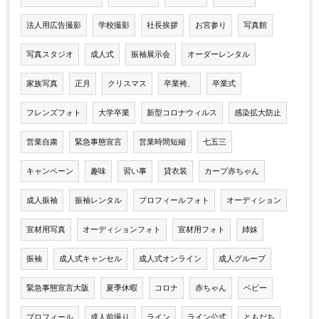
法人用広告撮影
学校撮影
社長挨拶
お宮参り
写真館
写真スタジオ
成人式
振袖展示会
オーダーレンタル
家族写真
正月
クリスマス
卒業袴、
卒業式
フレンズフォト
大学卒業
新型コロナウィルス
感染拡大防止
営業自粛
緊急事態宣言
営業時間短縮
七五三
キャンペーン
趣味
習い事
貸衣装
カープ赤ちゃん
成人振袖
振袖レンタル
プロフィールフォト
オーディション
宣材用写真
オーディションフォト
宣材用フォト
姉妹
振袖
成人式キャンセル
成人式オンライン
成人グループ
緊急事態宣言大阪
夏季休暇
コロナ
赤ちゃん
ベビー
プロフィール
成人前撮り
ライン
ライン公式
ともだち