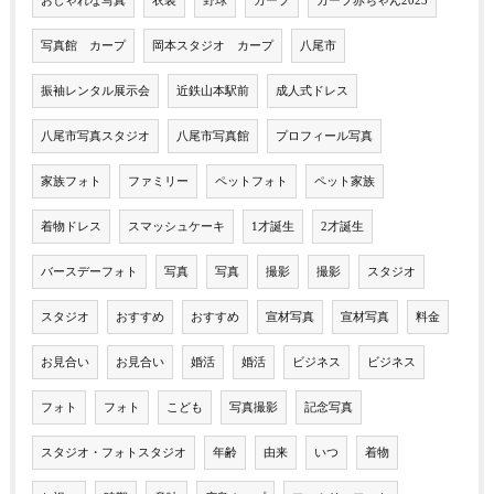
おしゃれな写真
衣装
野球
カープ
カープ赤ちゃん2023
写真館 カープ
岡本スタジオ カープ
八尾市
振袖レンタル展示会
近鉄山本駅前
成人式ドレス
八尾市写真スタジオ
八尾市写真館
プロフィール写真
家族フォト
ファミリー
ペットフォト
ペット家族
着物ドレス
スマッシュケーキ
1才誕生
2才誕生
バースデーフォト
写真
写真
撮影
撮影
スタジオ
スタジオ
おすすめ
おすすめ
宣材写真
宣材写真
料金
お見合い
お見合い
婚活
婚活
ビジネス
ビジネス
フォト
フォト
こども
写真撮影
記念写真
スタジオ・フォトスタジオ
年齢
由来
いつ
着物