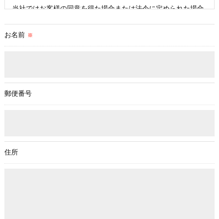
当社ではお客様の同意を得た場合または法令に定められた場合
を除き、
取得した個人情報を第三者に提供することはいたしません。
お名前
※
＜個人情報の委託について＞
当社では、利用目的の達成に必要な範囲において、個人情報を
外部に委託する場合があります。
これらの委託先に対しては個人情報保護契約等の措置をとり、
郵便番号
適切な監督を行います。
＜個人情報の安全管理＞
当社では、個人情報の漏洩等がなされないよう、適切に安全管
理対策を実施します。
住所
＜個人情報を与えなかった場合に生じる結果＞
必要な情報を頂けない場合は、それに対応した当社のサービス
をご提供できない場合がございますので予めご了承ください。