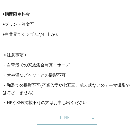
♦︎期間限定料金
♦︎プリント注文可
♦︎白背景でシンプルな仕上がり
＜注意事項＞
・白背景での家族集合写真１ポーズ
・犬や猫などペットとの撮影不可
・和装での撮影不可(卒業入学や七五三、成人式などのテーマ撮影で
はございません)
・HPやSNS掲載不可の方はお申し出ください
LINE