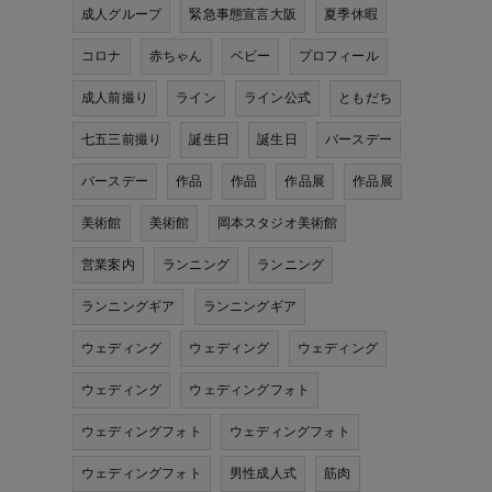
成人グループ
緊急事態宣言大阪
夏季休暇
コロナ
赤ちゃん
ベビー
プロフィール
成人前撮り
ライン
ライン公式
ともだち
七五三前撮り
誕生日
誕生日
バースデー
バースデー
作品
作品
作品展
作品展
美術館
美術館
岡本スタジオ美術館
営業案内
ランニング
ランニング
ランニングギア
ランニングギア
ウェディング
ウェディング
ウェディング
ウェディング
ウェディングフォト
ウェディングフォト
ウェディングフォト
ウェディングフォト
男性成人式
筋肉