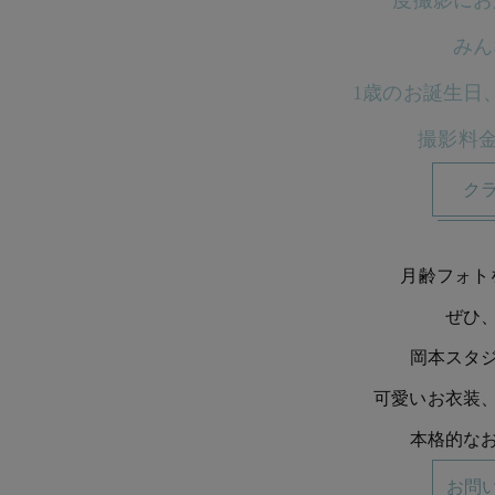
一度撮影にお
みん
1歳のお誕生日
撮影料
ク
月齢フォト
ぜひ
岡本スタ
可愛いお衣装
本格的な
お問