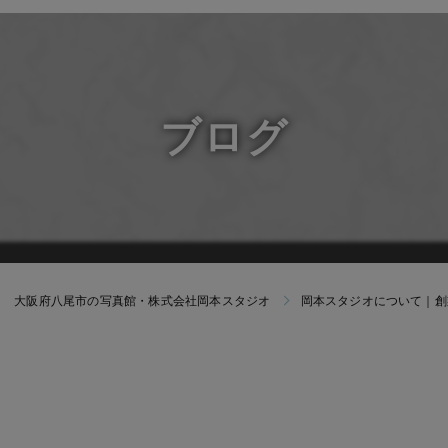
マイナ
受験・
すくすくク
よちよちク
ブログ
大阪府八尾市の写真館・株式会社岡本スタジオ
岡本スタジオについて｜創業