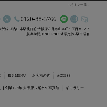
もうすぐ一歳！
0120-88-3766
鉄大阪線 河内山本駅北口前/大阪府八尾市山本町１丁目８-２７
[営業時間]10:00-18:00 /水曜定休 /駐車場有
ス
撮影MENU
お客様の声
ACCESS
｜創業123年 大阪府八尾市の写真館
ギャラリー
動・転職活動の証明写真