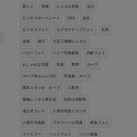
筋トレ
変身
レンタル衣装
法人
ビジネスポートレート
SNS
会社
ビジネスフォト
エグゼクティブフォト
社長
>
会長
親子
七五三着物レンタル
ベビーフォト
ベビー写真撮影
月齢フォト
おしゃれな写真
衣装
野球
カープ
カープ赤ちゃん2023
写真館 カープ
岡本スタジオ カープ
八尾市
振袖レンタル展示会
近鉄山本駅前
成人式ドレス
八尾市写真スタジオ
八尾市写真館
プロフィール写真
家族フォト
ファミリー
ペットフォト
ペット家族