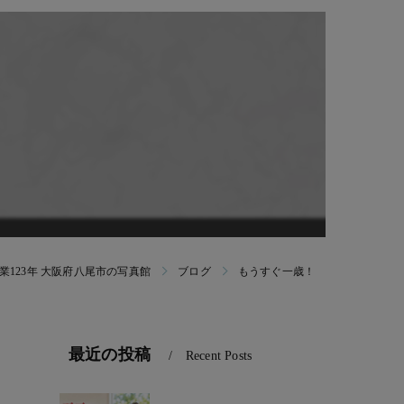
ンバー｜免許証｜パスポート｜ビザ｜社員証個人写真
願書用写真｜受験合格キャンペーン
ラブ(0〜1歳)
ラブ(1〜2歳)
123年 大阪府八尾市の写真館
ブログ
もうすぐ一歳！
最近の投稿
Recent Posts