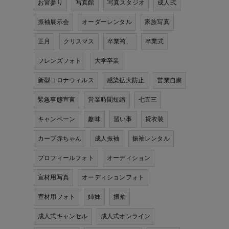
お宮参り
写真館
写真スタジオ
成人式
振袖展示会
オーダーレンタル
家族写真
正月
クリスマス
卒業袴、
卒業式
フレンズフォト
大学卒業
新型コロナウィルス
感染拡大防止
営業自粛
緊急事態宣言
営業時間短縮
七五三
キャンペーン
趣味
習い事
貸衣装
カープ赤ちゃん
成人振袖
振袖レンタル
プロフィールフォト
オーディション
宣材用写真
オーディションフォト
宣材用フォト
姉妹
振袖
成人式キャンセル
成人式オンライン