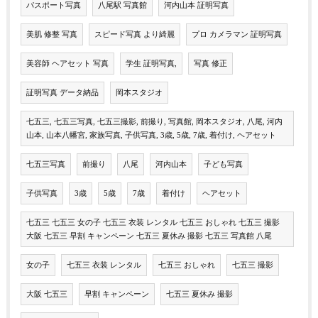
パスポート写真
八尾駅 写真館
河内山本 証明写真
美肌 修整 写真
スピード写真 より綺麗
プロ カメラマン 証明写真
美容師 ヘアセット 写真
学生 証明写真,
写真 修正
証明写真 データ納品
岡本スタジオ
七五三, 七五三写真, 七五三撮影, 前撮り, 写真館, 岡本スタジオ, 八尾, 河内
山本, 山本八幡宮, 家族写真, 子供写真, 3歳, 5歳, 7歳, 着付け, ヘアセット
七五三写真
前撮り
八尾
河内山本
子ども写真
子供写真
3歳
5歳
7歳
着付け
ヘアセット
七五三 七五三 女の子 七五三 衣装 レンタル 七五三 おしゃれ 七五三 撮影
大阪 七五三 早割 キャンペーン 七五三 夏休み 撮影 七五三 写真館 八尾
女の子
七五三 衣装 レンタル
七五三 おしゃれ
七五三 撮影
大阪 七五三
早割 キャンペーン
七五三 夏休み 撮影