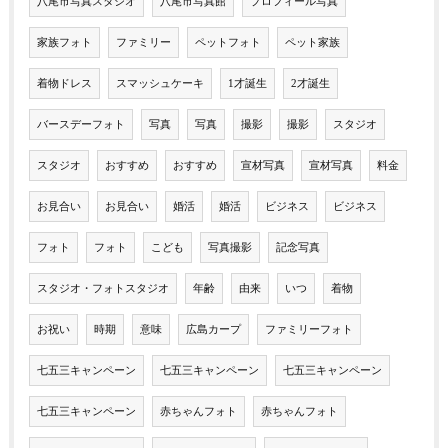
八尾市写真スタジオ
八尾市写真館
プロフィール写真
家族フォト
ファミリー
ペットフォト
ペット家族
着物ドレス
スマッシュケーキ
1才誕生
2才誕生
バースデーフォト
写真
写真
撮影
撮影
スタジオ
スタジオ
おすすめ
おすすめ
宣材写真
宣材写真
料金
お見合い
お見合い
婚活
婚活
ビジネス
ビジネス
フォト
フォト
こども
写真撮影
記念写真
スタジオ・フォトスタジオ
年齢
由来
いつ
着物
お祝い
時期
意味
広島カープ
ファミリーフォト
七五三キャンペーン
七五三キャンペーン
七五三キャンペーン
七五三キャンペーン
赤ちゃんフォト
赤ちゃんフォト