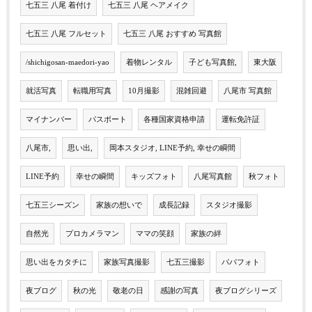
七五三 八尾 着付け
七五三 八尾 ヘアメイク
七五三 八尾 フルセット
七五三 八尾 おすすめ 写真館
/shichigosan-maedori-yao
着物レンタル
子ども写真館,
東大阪
就活写真
転職用写真
10月撮影
混雑回避
八尾市 写真館
マイナンバー
パスポート
各種国家資格申請
運転免許証
八尾市,
思い出,
岡本スタジオ, LINE予約, 幸せの瞬間
LINE予約
幸せの瞬間
キッズフォト
八尾写真館
秋フォト
七五三シーズン
家族の想いで
成長記録
スタジオ撮影
自然光
プロカメラマン
ママの笑顔
家族の絆
思い出をカタチに
家族写真撮影
七五三撮影
パパフォト
夜ブログ
秋の光
敬老の日
感謝の写真
夜ブログシリーズ