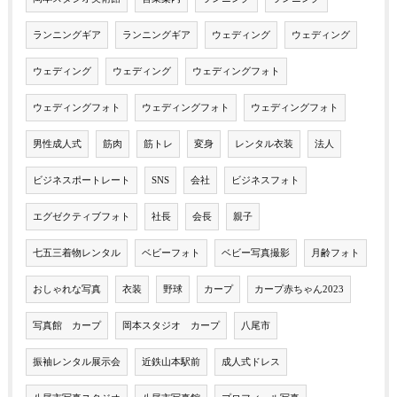
ランニングギア
ランニングギア
ウェディング
ウェディング
ウェディング
ウェディング
ウェディングフォト
ウェディングフォト
ウェディングフォト
ウェディングフォト
男性成人式
筋肉
筋トレ
変身
レンタル衣装
法人
ビジネスポートレート
SNS
会社
ビジネスフォト
エグゼクティブフォト
社長
会長
親子
七五三着物レンタル
ベビーフォト
ベビー写真撮影
月齢フォト
おしゃれな写真
衣装
野球
カープ
カープ赤ちゃん2023
写真館 カープ
岡本スタジオ カープ
八尾市
振袖レンタル展示会
近鉄山本駅前
成人式ドレス