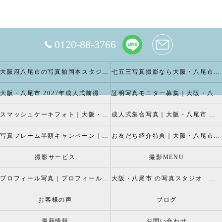
0120-88-3766
大阪府八尾市の写真館岡本スタジオの撮影キャンペーン
七五三写真撮影なら大阪・八尾市 の岡本スタジオへ
大阪・八尾市 2027年成人式前撮り振袖写真撮影、成人振袖レンタルなら2026年成人前撮りキャペーン開催中の岡本スタジオへ
証明写真モニター募集｜大阪・八尾市 証明写真撮影なら岡本スタジオへ！証明写真モニターモデル募集中！
スマッシュケーキフォト｜大阪・八尾市 スマッシュケーキ写真撮影、ベビーフォト撮影は岡本スタジオへ
成人式集合写真｜大阪・八尾市 友達集合写真、成人式集合写真撮影なら岡本スタジオへ
写真フレーム半額キャンペーン｜大阪・八尾市 写真撮影なら半額割引キャペーン開催中の岡本スタジオへ
お友だち紹介特典｜大阪・八尾市 記念写真撮影なら岡本スタジオへ
撮影サービス
撮影MENU
プロフィール写真｜プロフィールフォト
大阪・八尾市 の写真スタジオ 岡本スタジオ2026年七五三撮影特設ページ
お客様の声
ブログ
最新情報
お問い合わせ