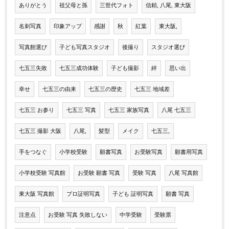
ありがとう
祖父母と孫
三世代フォト
信頼, 八尾, 東大阪
名刺写真
印象アップ
感謝
秋
紅葉
東大阪,
写真館選び
子ども写真スタジオ
後撮り
スタジオ選び
七五三失敗
七五三成功体験
子ども撮影
絆
思い出
幸せ
七五三の由来
七五三の歴史
七五三 地域差
七五三 お参り
七五三 写真
七五三 家族写真
八尾 七五三
七五三 撮影 大阪
八尾,
髪型
メイク
七五三,
手をつなぐ
小学校受験
願書写真
お受験写真
願書用写真
小学校受験 写真館
お受験 願書 写真
受験 写真
八尾 写真館
東大阪 写真館
プロ証明写真
子ども 証明写真
願書 写真
注意点
お受験 写真 失敗しない
中学受験
受験票