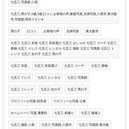
七五三 写真館 八尾
七五三,男の子,3歳,5歳,口コミ,お客様の声,家族写真,兄弟写真,八尾市,東大阪
市,写真館,岡本スタジオ
男の子
口コミ
お客様の声
兄弟写真
東大阪市
七五三 七五三 衣装 七五三 衣装選び 七五三 おしゃれ 七五三 コーデ 七五三
着物 七五三 ドレス 七五三 レンタル 七五三 撮影 七五三 写真館 七五三 ト
レンド 七五三 女の子 七五三 男の子
七五三 衣装
七五三 衣装選び
七五三 コーデ
七五三 着物
七五三 ドレス
七五三 レンタル
七五三 写真館
七五三 トレンド
七五三 女の子
七五三 男の子
プロフィール写真 経営者
プロフィール写真 士業
ホームページ 写真 重要性
七五三 前撮り
七五三 後撮り
七五三 撮影 八尾
七五三 写真館 八尾市
七五三 写真館 東大阪