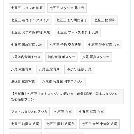
七五三 スタジオ 柏原
七五三 スタジオ 藤井寺
七五三 着付け ヘアメイク
七五三 まだ間に合う
七五三 秋 撮影
七五三 おすすめ 神社 八尾
七五三 フォトスタジオ 八尾
七五三 家族写真 八尾
七五三 予約 空き状況
七五三 記念写真 八尾
八尾河内音頭まつり
河内音頭 ポスター
八尾 写真スタジオ
八尾 家族写真
八尾 記念写真
ゆかた 撮影 八尾
夏休み 家族写真
八尾市 写真館 岡本スタジオ
【八尾市】七五三フォトスタジオの選び方｜創業123年・岡本スタジオの
安心撮影プラン
フォトスタジオの選び方
七五三 八尾
七五三 写真 八尾
七五三 前撮り 八尾
七五三 撮影 八尾市
七五三 大阪 東大阪 八尾