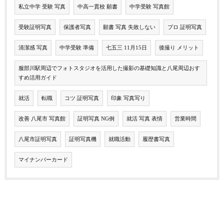
私立中学 受験 写真
中高一貫校 願書
中学受験 写真館
受験証明写真
保護者写真
願書 写真 失敗しない
プロ 証明写真
清潔感 写真
中学受験 準備
七五三 11月15日
後撮り メリット
服部川駅周辺でフォトスタジオを活用した撮影の基礎知識と八尾周辺おす
すめ活用ガイド
就活
転職
コツ 証明写真
印象 写真写り
改善 八尾市 写真館
証明写真 NG例
就活 写真 表情
営業時間
八尾市証明写真
証明写真機
就職活動
履歴書写真
マイナンバーカード