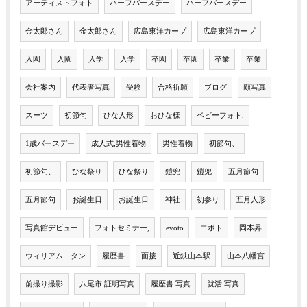
アーティストフォト
ハーフバースデー
ハーフバースデー
金太郎さん
金太郎さん
広島東洋カープ
広島東洋カープ
入園
入園
入学
入学
卒園
卒園
卒業
卒業
会社案内
代表者写真
受験
合格祈願
ブログ
顔写真
スーツ
初節句
ひな人形
おひな様
ベビーフォト,
1歳バースデー
成人式,男性着物
男性着物
初節句、
初節句、
ひな祭り
ひな祭り
鎧兜
鎧兜
五月節句
五月節句
お誕生日
お誕生日
神社
初参り
五月人形
写真館デビュー
フォトセミナー,
evoto
エボト
岡本昇
ウィリアム タン
履歴書
面接
近鉄山本駅
山本八幡宮
前撮り撮影
八尾市 証明写真
履歴書 写真
就活 写真