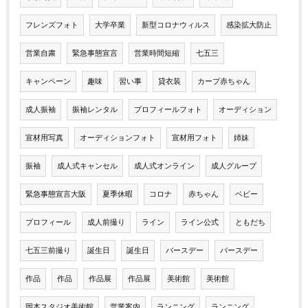
フレンズフォト
大学卒業
新型コロナウィルス
感染拡大防止
営業自粛
緊急事態宣言
営業時間短縮
七五三
キャンペーン
趣味
習い事
貸衣装
カープ赤ちゃん
成人振袖
振袖レンタル
プロフィールフォト
オーディション
宣材用写真
オーディションフォト
宣材用フォト
姉妹
振袖
成人式キャンセル
成人式オンライン
成人グループ
緊急事態宣言大阪
夏季休暇
コロナ
赤ちゃん
ベビー
プロフィール
成人前撮り
ライン
ライン公式
ともだち
七五三前撮り
誕生日
誕生日
バースデー
バースデー
作品
作品
作品展
作品展
美術館
美術館
岡本スタジオ美術館
営業案内
ランニング
ランニング