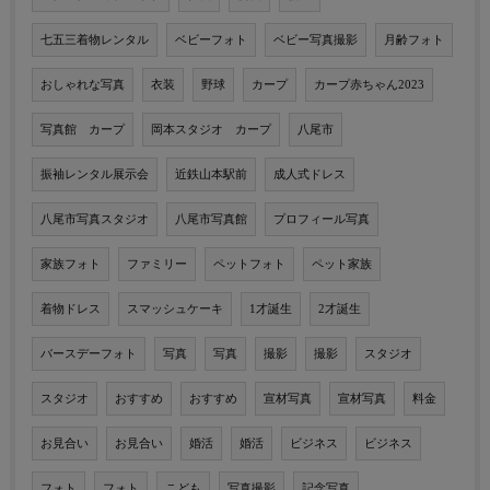
七五三着物レンタル
ベビーフォト
ベビー写真撮影
月齢フォト
おしゃれな写真
衣装
野球
カープ
カープ赤ちゃん2023
写真館 カープ
岡本スタジオ カープ
八尾市
振袖レンタル展示会
近鉄山本駅前
成人式ドレス
八尾市写真スタジオ
八尾市写真館
プロフィール写真
家族フォト
ファミリー
ペットフォト
ペット家族
着物ドレス
スマッシュケーキ
1才誕生
2才誕生
バースデーフォト
写真
写真
撮影
撮影
スタジオ
スタジオ
おすすめ
おすすめ
宣材写真
宣材写真
料金
お見合い
お見合い
婚活
婚活
ビジネス
ビジネス
フォト
フォト
こども
写真撮影
記念写真