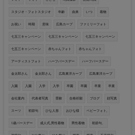
スタジオ・フォトスタジオ
年齢
由来
いつ
着物
お祝い
時期
意味
広島カープ
ファミリーフォト
七五三キャンペーン
七五三キャンペーン
七五三キャンペーン
七五三キャンペーン
赤ちゃんフォト
赤ちゃんフォト
アーティストフォト
ハーフバースデー
ハーフバースデー
金太郎さん
金太郎さん
広島東洋カープ
広島東洋カープ
入園
入園
入学
入学
卒園
卒園
卒業
卒業
会社案内
代表者写真
受験
合格祈願
ブログ
顔写真
スーツ
初節句
ひな人形
おひな様
ベビーフォト,
1歳バースデー
成人式,男性着物
男性着物
初節句、