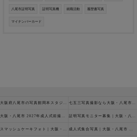
八尾市証明写真
証明写真機
就職活動
履歴書写真
マイナンバーカード
大阪府八尾市の写真館岡本スタジオの撮影キャンペーン
七五三写真撮影なら大阪・八尾市 の岡本スタジオへ
大阪・八尾市 2027年成人式前撮り振袖写真撮影、成人振袖レンタルなら2026年成人前撮りキャペーン開催中の岡本スタジオへ
証明写真モニター募集｜大阪・八尾市 証明写真撮影なら岡本スタジオへ！証明写真モニターモデル募集中！
スマッシュケーキフォト｜大阪・八尾市 スマッシュケーキ写真撮影、ベビーフォト撮影は岡本スタジオへ
成人式集合写真｜大阪・八尾市 友達集合写真、成人式集合写真撮影なら岡本スタジオへ