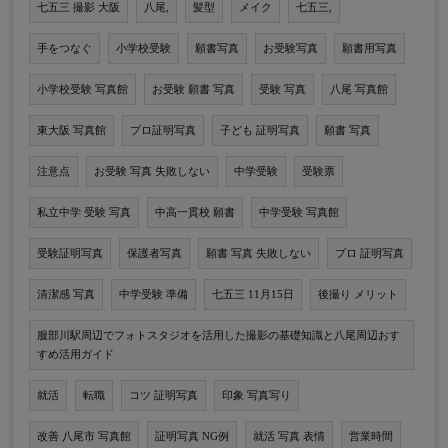
七五三 撮影 大阪
八尾,
髪型
メイク
七五三,
手をつなぐ
小学校受験
願書写真
お受験写真
願書用写真
小学校受験 写真館
お受験 願書 写真
受験 写真
八尾 写真館
東大阪 写真館
プロ証明写真
子ども 証明写真
願書 写真
注意点
お受験 写真 失敗しない
中学受験
受験票
私立中学 受験 写真
中高一貫校 願書
中学受験 写真館
受験証明写真
保護者写真
願書 写真 失敗しない
プロ 証明写真
清潔感 写真
中学受験 準備
七五三 11月15日
後撮り メリット
服部川駅周辺でフォトスタジオを活用した撮影の基礎知識と八尾周辺おす
すめ活用ガイド
就活
転職
コツ 証明写真
印象 写真写り
改善 八尾市 写真館
証明写真 NG例
就活 写真 表情
営業時間