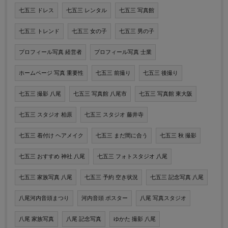
七五三 ドレス
七五三 レンタル
七五三 写真館
七五三 トレンド
七五三 女の子
七五三 男の子
プロフィール写真 経営者
プロフィール写真 士業
ホームページ 写真 重要性
七五三 前撮り
七五三 後撮り
七五三 撮影 八尾
七五三 写真館 八尾市
七五三 写真館 東大阪
七五三 スタジオ 柏原
七五三 スタジオ 藤井寺
七五三 着付け ヘアメイク
七五三 まだ間に合う
七五三 秋 撮影
七五三 おすすめ 神社 八尾
七五三 フォトスタジオ 八尾
七五三 家族写真 八尾
七五三 予約 空き状況
七五三 記念写真 八尾
八尾河内音頭まつり
河内音頭 ポスター
八尾 写真スタジオ
八尾 家族写真
八尾 記念写真
ゆかた 撮影 八尾