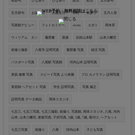
初節句、
ひな祭り
ひな祭り
鎧兜
鎧兜
五月節句
五月節句
お誕生日
お誕生日
神社
初参り
五月人形
写真館デビュー
フォトセミナー,
evoto
エボト
岡本昇
ウィリアム タン
履歴書
面接
近鉄山本駅
山本八幡宮
前撮り撮影
八尾市 証明写真
履歴書 写真
就活 写真
パスポート写真
八尾駅 写真館
河内山本 証明写真
美肌 修整 写真
スピード写真 より綺麗
プロ カメラマン 証明写真
美容師 ヘアセット 写真
学生 証明写真,
写真 修正
証明写真 データ納品
岡本スタジオ
七五三, 七五三写真, 七五三撮影, 前撮り, 写真館, 岡本スタジオ, 八尾, 河内
山本, 山本八幡宮, 家族写真, 子供写真, 3歳, 5歳, 7歳, 着付け, ヘアセット
七五三写真
前撮り
八尾
河内山本
子ども写真