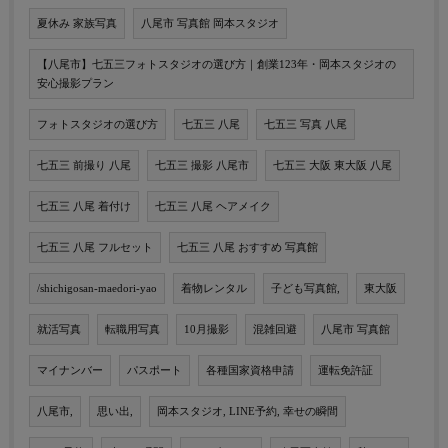
夏休み 家族写真
八尾市 写真館 岡本スタジオ
【八尾市】七五三フォトスタジオの選び方｜創業123年・岡本スタジオの
安心撮影プラン
フォトスタジオの選び方
七五三 八尾
七五三 写真 八尾
七五三 前撮り 八尾
七五三 撮影 八尾市
七五三 大阪 東大阪 八尾
七五三 八尾 着付け
七五三 八尾 ヘアメイク
七五三 八尾 フルセット
七五三 八尾 おすすめ 写真館
/shichigosan-maedori-yao
着物レンタル
子ども写真館,
東大阪
就活写真
転職用写真
10月撮影
混雑回避
八尾市 写真館
マイナンバー
パスポート
各種国家資格申請
運転免許証
八尾市,
思い出,
岡本スタジオ, LINE予約, 幸せの瞬間