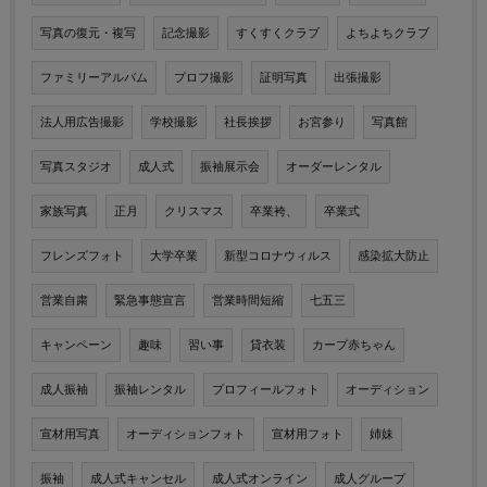
写真の復元・複写
記念撮影
すくすくクラブ
よちよちクラブ
ファミリーアルバム
プロフ撮影
証明写真
出張撮影
法人用広告撮影
学校撮影
社長挨拶
お宮参り
写真館
写真スタジオ
成人式
振袖展示会
オーダーレンタル
家族写真
正月
クリスマス
卒業袴、
卒業式
フレンズフォト
大学卒業
新型コロナウィルス
感染拡大防止
営業自粛
緊急事態宣言
営業時間短縮
七五三
キャンペーン
趣味
習い事
貸衣装
カープ赤ちゃん
成人振袖
振袖レンタル
プロフィールフォト
オーディション
宣材用写真
オーディションフォト
宣材用フォト
姉妹
振袖
成人式キャンセル
成人式オンライン
成人グループ