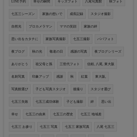
LINE予約
幸せの瞬間
キッズフォト
八尾写真館
秋フォト
七五三シーズン
家族の想いで
成長記録
スタジオ撮影
自然光
プロカメラマン
ママの笑顔
家族の絆
思い出をカタチに
家族写真撮影
七五三撮影
パパフォト
夜ブログ
秋の光
敬老の日
感謝の写真
夜ブログシリーズ
ありがとう
祖父母と孫
三世代フォト
信頼, 八尾, 東大阪
名刺写真
印象アップ
感謝
秋
紅葉
東大阪,
写真館選び
子ども写真スタジオ
後撮り
スタジオ選び
七五三失敗
七五三成功体験
子ども撮影
絆
思い出
幸せ
七五三の由来
七五三の歴史
七五三 地域差
七五三 お参り
七五三 写真
七五三 家族写真
八尾 七五三