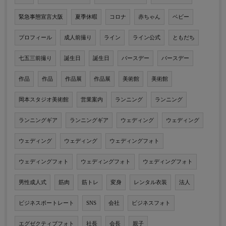
緊急事態宣言大阪
夏季休暇
コロナ
赤ちゃん
ベビー
プロフィール
成人前撮り
ライン
ライン公式
ともだち
七五三前撮り
誕生日
誕生日
バースデー
バースデー
作品
作品
作品展
作品展
美術館
美術館
岡本スタジオ美術館
営業案内
ランニング
ランニング
ランニングギア
ランニングギア
ウェディング
ウェディング
ウェディング
ウェディング
ウェディングフォト
ウェディングフォト
ウェディングフォト
ウェディングフォト
男性成人式
筋肉
筋トレ
変身
レンタル衣装
法人
ビジネスポートレート
SNS
会社
ビジネスフォト
エグゼクティブフォト
社長
会長
親子