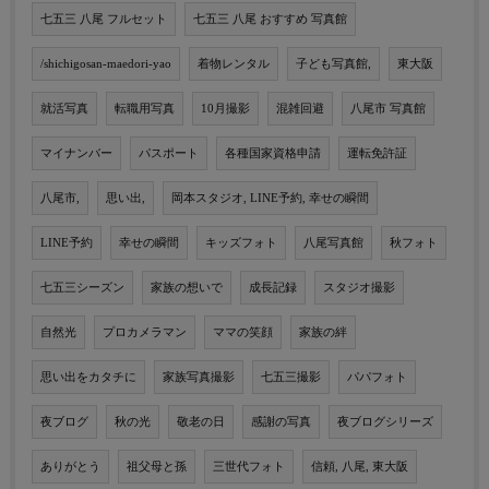
七五三 八尾 フルセット
七五三 八尾 おすすめ 写真館
/shichigosan-maedori-yao
着物レンタル
子ども写真館,
東大阪
就活写真
転職用写真
10月撮影
混雑回避
八尾市 写真館
マイナンバー
パスポート
各種国家資格申請
運転免許証
八尾市,
思い出,
岡本スタジオ, LINE予約, 幸せの瞬間
LINE予約
幸せの瞬間
キッズフォト
八尾写真館
秋フォト
七五三シーズン
家族の想いで
成長記録
スタジオ撮影
自然光
プロカメラマン
ママの笑顔
家族の絆
思い出をカタチに
家族写真撮影
七五三撮影
パパフォト
夜ブログ
秋の光
敬老の日
感謝の写真
夜ブログシリーズ
ありがとう
祖父母と孫
三世代フォト
信頼, 八尾, 東大阪