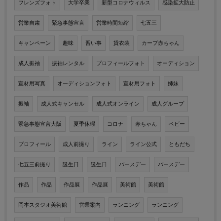
フレンズフォト
大学卒業
新型コロナウィルス
感染拡大防止
営業自粛
緊急事態宣言
営業時間短縮
七五三
キャンペーン
趣味
習い事
貸衣装
カープ赤ちゃん
成人振袖
振袖レンタル
プロフィールフォト
オーディション
宣材用写真
オーディションフォト
宣材用フォト
姉妹
振袖
成人式キャンセル
成人式オンライン
成人グループ
緊急事態宣言大阪
夏季休暇
コロナ
赤ちゃん
ベビー
プロフィール
成人前撮り
ライン
ライン公式
ともだち
七五三前撮り
誕生日
誕生日
バースデー
バースデー
作品
作品
作品展
作品展
美術館
美術館
岡本スタジオ美術館
営業案内
ランニング
ランニング