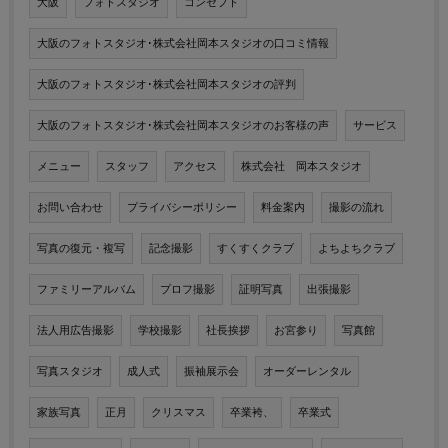
大阪
フォトスタジオ
コンセプト
大阪のフォトスタジオ･株式会社岡本スタジオの口コミ情報
大阪のフォトスタジオ･株式会社岡本スタジオの評判
大阪のフォトスタジオ･株式会社岡本スタジオのお客様の声
サービス
メニュー
スタッフ
アクセス
株式会社 岡本スタジオ
お問い合わせ
プライバシーポリシー
料金案内
撮影の流れ
写真の復元・複写
記念撮影
すくすくクラブ
よちよちクラブ
ファミリーアルバム
プロフ撮影
証明写真
出張撮影
法人用広告撮影
学校撮影
社長挨拶
お宮参り
写真館
写真スタジオ
成人式
振袖展示会
オーダーレンタル
家族写真
正月
クリスマス
卒業袴、
卒業式