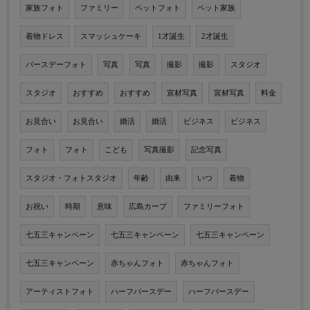
家族フォト
ファミリー
ペットフォト
ペット家族
着物ドレス
スマッシュケーキ
1才誕生
2才誕生
バースデーフォト
写真
写真
撮影
撮影
スタジオ
スタジオ
おすすめ
おすすめ
宣材写真
宣材写真
料金
お見合い
お見合い
婚活
婚活
ビジネス
ビジネス
フォト
フォト
こども
写真撮影
記念写真
スタジオ・フォトスタジオ
年齢
由来
いつ
着物
お祝い
時期
意味
広島カープ
ファミリーフォト
七五三キャンペーン
七五三キャンペーン
七五三キャンペーン
七五三キャンペーン
赤ちゃんフォト
赤ちゃんフォト
アーティストフォト
ハーフバースデー
ハーフバースデー