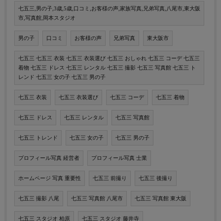
七五三,男の子,3歳,5歳,口コミ,お客様の声,家族写真,兄弟写真,八尾市,東大阪
市,写真館,岡本スタジオ
男の子
口コミ
お客様の声
兄弟写真
東大阪市
七五三 七五三 衣装 七五三 衣装選び 七五三 おしゃれ 七五三 コーデ 七五三
着物 七五三 ドレス 七五三 レンタル 七五三 撮影 七五三 写真館 七五三 ト
レンド 七五三 女の子 七五三 男の子
七五三 衣装
七五三 衣装選び
七五三 コーデ
七五三 着物
七五三 ドレス
七五三 レンタル
七五三 写真館
七五三 トレンド
七五三 女の子
七五三 男の子
プロフィール写真 経営者
プロフィール写真 士業
ホームページ 写真 重要性
七五三 前撮り
七五三 後撮り
七五三 撮影 八尾
七五三 写真館 八尾市
七五三 写真館 東大阪
七五三 スタジオ 柏原
七五三 スタジオ 藤井寺