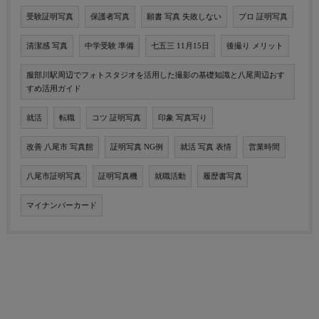
受験証明写真
保護者写真
願書 写真 失敗しない
プロ 証明写真
清潔感 写真
中学受験 準備
七五三 11月15日
後撮り メリット
服部川駅周辺でフォトスタジオを活用した撮影の基礎知識と八尾周辺おす
すめ活用ガイド
就活
転職
コツ 証明写真
印象 写真写り
改善 八尾市 写真館
証明写真 NG例
就活 写真 表情
営業時間
八尾市証明写真
証明写真機
就職活動
履歴書写真
マイナンバーカード