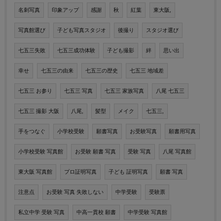
名刺写真
印象アップ
感謝
秋
紅葉
東大阪,
写真館選び
子ども写真スタジオ
後撮り
スタジオ選び
七五三失敗
七五三成功体験
子ども撮影
絆
思い出
幸せ
七五三の由来
七五三の歴史
七五三 地域差
七五三 お参り
七五三 写真
七五三 家族写真
八尾 七五三
七五三 撮影 大阪
八尾,
髪型
メイク
七五三,
手をつなぐ
小学校受験
願書写真
お受験写真
願書用写真
小学校受験 写真館
お受験 願書 写真
受験 写真
八尾 写真館
東大阪 写真館
プロ証明写真
子ども 証明写真
願書 写真
注意点
お受験 写真 失敗しない
中学受験
受験票
私立中学 受験 写真
中高一貫校 願書
中学受験 写真館