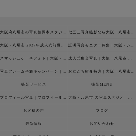
大阪府八尾市の写真館岡本スタジオの撮影キャンペーン
七五三写真撮影なら大阪・八尾市 の岡本スタジオへ
大阪・八尾市 2027年成人式前撮り振袖写真撮影、成人振袖レンタルなら2026年成人前撮りキャペーン開催中の岡本スタジオへ
証明写真モニター募集｜大阪・八尾市 証明写真撮影なら岡本スタジオへ！証明写真モニターモデル募集中！
スマッシュケーキフォト｜大阪・八尾市 スマッシュケーキ写真撮影、ベビーフォト撮影は岡本スタジオへ
成人式集合写真｜大阪・八尾市 友達集合写真、成人式集合写真撮影なら岡本スタジオへ
写真フレーム半額キャンペーン｜大阪・八尾市 写真撮影なら半額割引キャペーン開催中の岡本スタジオへ
お友だち紹介特典｜大阪・八尾市 記念写真撮影なら岡本スタジオへ
撮影サービス
撮影MENU
プロフィール写真｜プロフィールフォト
大阪・八尾市 の写真スタジオ 岡本スタジオ2026年七五三撮影特設ページ
お客様の声
ブログ
最新情報
お問い合わせ