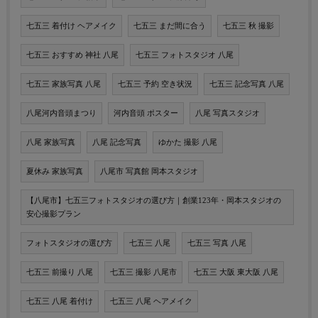
七五三 着付け ヘアメイク
七五三 まだ間に合う
七五三 秋 撮影
七五三 おすすめ 神社 八尾
七五三 フォトスタジオ 八尾
七五三 家族写真 八尾
七五三 予約 空き状況
七五三 記念写真 八尾
八尾河内音頭まつり
河内音頭 ポスター
八尾 写真スタジオ
八尾 家族写真
八尾 記念写真
ゆかた 撮影 八尾
夏休み 家族写真
八尾市 写真館 岡本スタジオ
【八尾市】七五三フォトスタジオの選び方｜創業123年・岡本スタジオの
安心撮影プラン
フォトスタジオの選び方
七五三 八尾
七五三 写真 八尾
七五三 前撮り 八尾
七五三 撮影 八尾市
七五三 大阪 東大阪 八尾
七五三 八尾 着付け
七五三 八尾 ヘアメイク