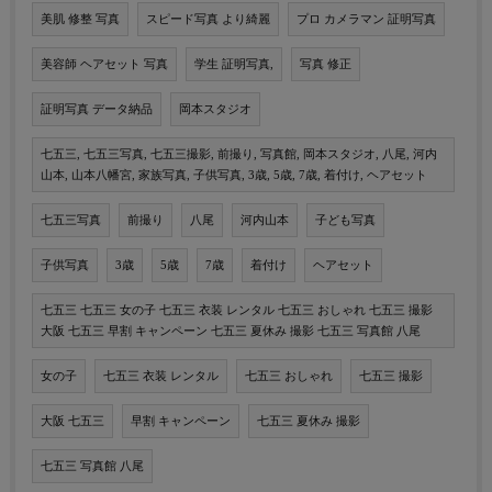
美肌 修整 写真
スピード写真 より綺麗
プロ カメラマン 証明写真
美容師 ヘアセット 写真
学生 証明写真,
写真 修正
証明写真 データ納品
岡本スタジオ
七五三, 七五三写真, 七五三撮影, 前撮り, 写真館, 岡本スタジオ, 八尾, 河内
山本, 山本八幡宮, 家族写真, 子供写真, 3歳, 5歳, 7歳, 着付け, ヘアセット
七五三写真
前撮り
八尾
河内山本
子ども写真
子供写真
3歳
5歳
7歳
着付け
ヘアセット
七五三 七五三 女の子 七五三 衣装 レンタル 七五三 おしゃれ 七五三 撮影
大阪 七五三 早割 キャンペーン 七五三 夏休み 撮影 七五三 写真館 八尾
女の子
七五三 衣装 レンタル
七五三 おしゃれ
七五三 撮影
大阪 七五三
早割 キャンペーン
七五三 夏休み 撮影
七五三 写真館 八尾