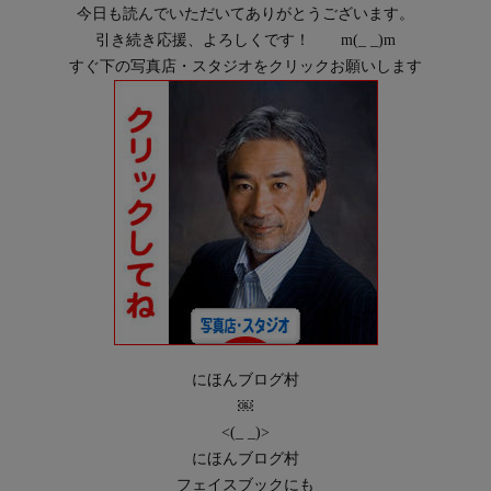
今日も読んでいただいてありがとうございます。
引き続き応援、よろしくです！
m
(
_ _
)
m
すぐ下の写真店・スタジオをクリックお願いします
にほんブログ村
￼
<
(
_ _
)
>
にほんブログ村
フェイスブックにも