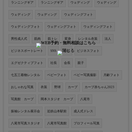
ランニングギア
ランニングギア
ウェディング
ウェディング
ウェディング
ウェディング
ウェディングフォト
ウェディングフォト
ウェディングフォト
ウェディングフォト
男性成人式
筋肉
筋トレ
変身
レンタル衣装
法人
ビジネスポートレート
SNS
会社
ビジネスフォト
エグゼクティブフォト
社長
会長
親子
七五三着物レンタル
ベビーフォト
ベビー写真撮影
月齢フォト
おしゃれな写真
衣装
野球
カープ
カープ赤ちゃん2023
写真館 カープ
岡本スタジオ カープ
八尾市
振袖レンタル展示会
近鉄山本駅前
成人式ドレス
八尾市写真スタジオ
八尾市写真館
プロフィール写真