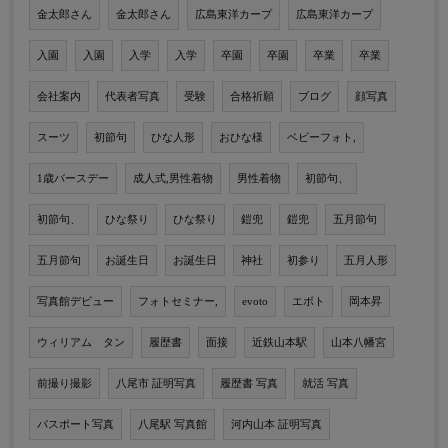
金太郎さん
金太郎さん
広島東洋カープ
広島東洋カープ
入園
入園
入学
入学
卒園
卒園
卒業
卒業
会社案内
代表者写真
受験
合格祈願
ブログ
顔写真
スーツ
初節句
ひな人形
おひな様
ベビーフォト,
1歳バースデー
成人式,男性着物
男性着物
初節句、
初節句、
ひな祭り
ひな祭り
鎧兜
鎧兜
五月節句
五月節句
お誕生日
お誕生日
神社
初参り
五月人形
写真館デビュー
フォトセミナー,
evoto
エボト
岡本昇
ウィリアム タン
履歴書
面接
近鉄山本駅
山本八幡宮
前撮り撮影
八尾市 証明写真
履歴書 写真
就活 写真
パスポート写真
八尾駅 写真館
河内山本 証明写真