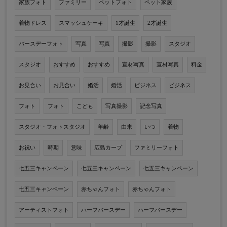
家族フォト
ファミリー
ペットフォト
ペット家族
着物ドレス
スマッシュケーキ
1才誕生
2才誕生
バースデーフォト
写真
写真
撮影
撮影
スタジオ
スタジオ
おすすめ
おすすめ
宣材写真
宣材写真
料金
お見合い
お見合い
婚活
婚活
ビジネス
ビジネス
フォト
フォト
こども
写真撮影
記念写真
スタジオ・フォトスタジオ
年齢
由来
いつ
着物
お祝い
時期
意味
広島カープ
ファミリーフォト
七五三キャンペーン
七五三キャンペーン
七五三キャンペーン
七五三キャンペーン
赤ちゃんフォト
赤ちゃんフォト
アーティストフォト
ハーフバースデー
ハーフバースデー