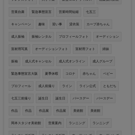
営業自粛
緊急事態宣言
営業時間短縮
七五三
キャンペーン
趣味
習い事
貸衣装
カープ赤ちゃん
成人振袖
振袖レンタル
プロフィールフォト
オーディション
宣材用写真
オーディションフォト
宣材用フォト
姉妹
振袖
成人式キャンセル
成人式オンライン
成人グループ
緊急事態宣言大阪
夏季休暇
コロナ
赤ちゃん
ベビー
プロフィール
成人前撮り
ライン
ライン公式
ともだち
七五三前撮り
誕生日
誕生日
バースデー
バースデー
作品
作品
作品展
作品展
美術館
美術館
岡本スタジオ美術館
営業案内
ランニング
ランニング