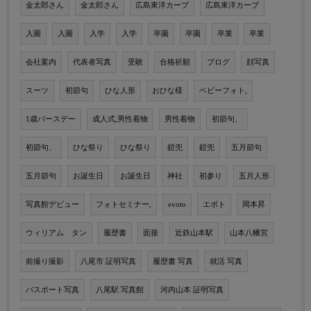
金太郎さん
金太郎さん
広島東洋カープ
広島東洋カープ
入園
入園
入学
入学
卒園
卒園
卒業
卒業
会社案内
代表者写真
受験
合格祈願
ブログ
顔写真
スーツ
初節句
ひな人形
おひな様
ベビーフォト,
1歳バースデー
成人式,男性着物
男性着物
初節句、
初節句、
ひな祭り
ひな祭り
鎧兜
鎧兜
五月節句
五月節句
お誕生日
お誕生日
神社
初参り
五月人形
写真館デビュー
フォトセミナー,
evoto
エボト
岡本昇
ウィリアム タン
履歴書
面接
近鉄山本駅
山本八幡宮
前撮り撮影
八尾市 証明写真
履歴書 写真
就活 写真
パスポート写真
八尾駅 写真館
河内山本 証明写真