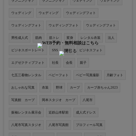
ランニングギア
ランニングギア
ウェディング
ウェディング
ウェディング
ウェディング
ウェディングフォト
ウェディングフォト
ウェディングフォト
ウェディングフォト
男性成人式
筋肉
筋トレ
変身
レンタル衣装
法人
ビジネスポートレート
SNS
会社
ビジネスフォト
エグゼクティブフォト
社長
会長
親子
七五三着物レンタル
ベビーフォト
ベビー写真撮影
月齢フォト
おしゃれな写真
衣装
野球
カープ
カープ赤ちゃん2023
写真館 カープ
岡本スタジオ カープ
八尾市
振袖レンタル展示会
近鉄山本駅前
成人式ドレス
八尾市写真スタジオ
八尾市写真館
プロフィール写真