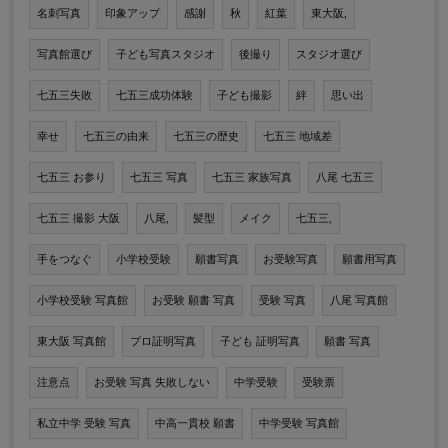
名刺写真
印象アップ
感謝
秋
紅葉
東大阪,
写真館選び
子ども写真スタジオ
後撮り
スタジオ選び
七五三失敗
七五三成功体験
子ども撮影
絆
思い出
幸せ
七五三の由来
七五三の歴史
七五三 地域差
七五三 お参り
七五三 写真
七五三 家族写真
八尾 七五三
七五三 撮影 大阪
八尾,
髪型
メイク
七五三,
手をつなぐ
小学校受験
願書写真
お受験写真
願書用写真
小学校受験 写真館
お受験 願書 写真
受験 写真
八尾 写真館
東大阪 写真館
プロ証明写真
子ども 証明写真
願書 写真
注意点
お受験 写真 失敗しない
中学受験
受験票
私立中学 受験 写真
中高一貫校 願書
中学受験 写真館