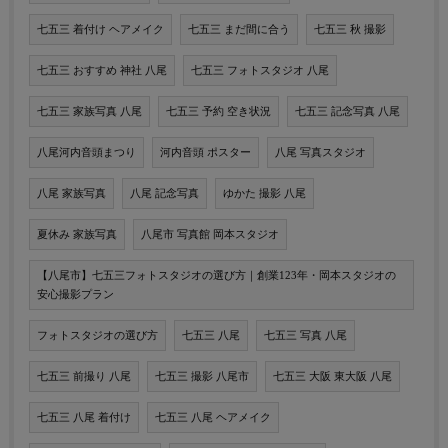
七五三 着付け ヘアメイク
七五三 まだ間に合う
七五三 秋 撮影
七五三 おすすめ 神社 八尾
七五三 フォトスタジオ 八尾
七五三 家族写真 八尾
七五三 予約 空き状況
七五三 記念写真 八尾
八尾河内音頭まつり
河内音頭 ポスター
八尾 写真スタジオ
八尾 家族写真
八尾 記念写真
ゆかた 撮影 八尾
夏休み 家族写真
八尾市 写真館 岡本スタジオ
【八尾市】七五三フォトスタジオの選び方｜創業123年・岡本スタジオの
安心撮影プラン
フォトスタジオの選び方
七五三 八尾
七五三 写真 八尾
七五三 前撮り 八尾
七五三 撮影 八尾市
七五三 大阪 東大阪 八尾
七五三 八尾 着付け
七五三 八尾 ヘアメイク