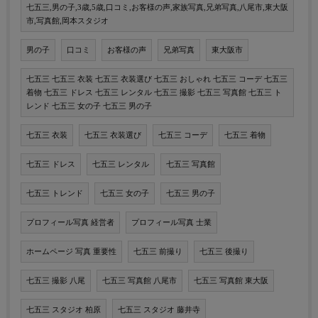
七五三,男の子,3歳,5歳,口コミ,お客様の声,家族写真,兄弟写真,八尾市,東大阪
市,写真館,岡本スタジオ
男の子
口コミ
お客様の声
兄弟写真
東大阪市
七五三 七五三 衣装 七五三 衣装選び 七五三 おしゃれ 七五三 コーデ 七五三
着物 七五三 ドレス 七五三 レンタル 七五三 撮影 七五三 写真館 七五三 ト
レンド 七五三 女の子 七五三 男の子
七五三 衣装
七五三 衣装選び
七五三 コーデ
七五三 着物
七五三 ドレス
七五三 レンタル
七五三 写真館
七五三 トレンド
七五三 女の子
七五三 男の子
プロフィール写真 経営者
プロフィール写真 士業
ホームページ 写真 重要性
七五三 前撮り
七五三 後撮り
七五三 撮影 八尾
七五三 写真館 八尾市
七五三 写真館 東大阪
七五三 スタジオ 柏原
七五三 スタジオ 藤井寺