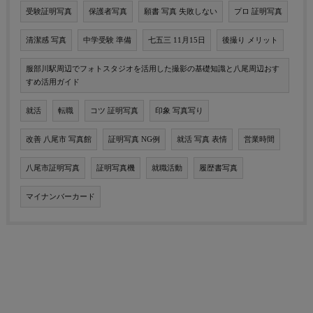
受験証明写真
保護者写真
願書 写真 失敗しない
プロ 証明写真
清潔感 写真
中学受験 準備
七五三 11月15日
後撮り メリット
服部川駅周辺でフォトスタジオを活用した撮影の基礎知識と八尾周辺おす
すめ活用ガイド
就活
転職
コツ 証明写真
印象 写真写り
改善 八尾市 写真館
証明写真 NG例
就活 写真 表情
営業時間
八尾市証明写真
証明写真機
就職活動
履歴書写真
マイナンバーカード