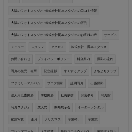
大阪のフォトスタジオ･株式会社岡本スタジオの口コミ情報
大阪のフォトスタジオ･株式会社岡本スタジオの評判
大阪のフォトスタジオ･株式会社岡本スタジオのお客様の声
サービス
メニュー
スタッフ
アクセス
株式会社 岡本スタジオ
お問い合わせ
プライバシーポリシー
料金案内
撮影の流れ
写真の復元・複写
記念撮影
すくすくクラブ
よちよちクラブ
ファミリーアルバム
プロフ撮影
証明写真
出張撮影
法人用広告撮影
学校撮影
社長挨拶
お宮参り
写真館
写真スタジオ
成人式
振袖展示会
オーダーレンタル
家族写真
正月
クリスマス
卒業袴、
卒業式
フレンズフォト
大学卒業
新型コロナウィルス
感染拡大防止