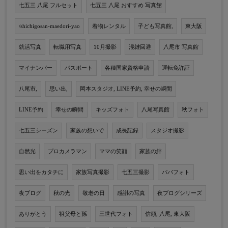
七五三 八尾 フルセット
七五三 八尾 おすすめ 写真館
/shichigosan-maedori-yao
着物レンタル
子ども写真館,
東大阪
就活写真
転職用写真
10月撮影
混雑回避
八尾市 写真館
マイナンバー
パスポート
各種国家資格申請
運転免許証
八尾市,
思い出,
岡本スタジオ, LINE予約, 幸せの瞬間
LINE予約
幸せの瞬間
キッズフォト
八尾写真館
秋フォト
七五三シーズン
家族の想いで
成長記録
スタジオ撮影
自然光
プロカメラマン
ママの笑顔
家族の絆
思い出をカタチに
家族写真撮影
七五三撮影
パパフォト
夜ブログ
秋の光
敬老の日
感謝の写真
夜ブログシリーズ
ありがとう
祖父母と孫
三世代フォト
信頼, 八尾, 東大阪