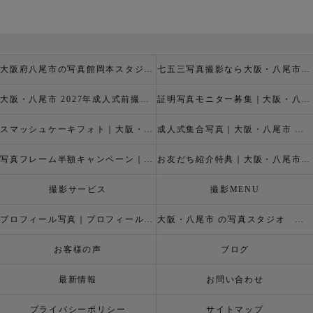
大阪府八尾市の写真館岡本スタジオの撮影キャンペーン
七五三写真撮影なら大阪・八尾市 の岡本スタジオへ
大阪・八尾市 2027年成人式前撮り振袖写真撮影、成人振袖レンタルなら2026年成人前撮りキャペーン開催中の岡本スタジオへ
証明写真モニター募集｜大阪・八尾市 証明写真撮影なら岡本スタジオへ！証明写真モニターモデル募集中！
スマッシュケーキフォト｜大阪・八尾市 スマッシュケーキ写真撮影、ベビーフォト撮影は岡本スタジオへ
成人式集合写真｜大阪・八尾市 友達集合写真、成人式集合写真撮影なら岡本スタジオへ
写真フレーム半額キャンペーン｜大阪・八尾市 写真撮影なら半額割引キャペーン開催中の岡本スタジオへ
お友だち紹介特典｜大阪・八尾市 記念写真撮影なら岡本スタジオへ
撮影サービス
撮影MENU
プロフィール写真｜プロフィールフォト
大阪・八尾市 の写真スタジオ 岡本スタジオ2026年七五三撮影特設ページ
お客様の声
ブログ
最新情報
お問い合わせ
プライバシーポリシー
サイトマップ