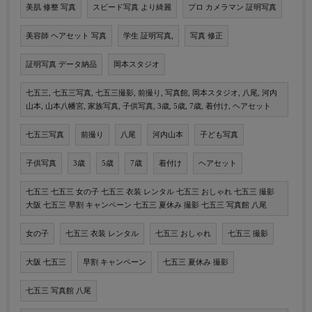
美肌 修整 写真
スピード写真 より綺麗
プロ カメラマン 証明写真
美容師 ヘアセット 写真
学生 証明写真,
写真 修正
証明写真 データ納品
岡本スタジオ
七五三, 七五三写真, 七五三撮影, 前撮り, 写真館, 岡本スタジオ, 八尾, 河内
山本, 山本八幡宮, 家族写真, 子供写真, 3歳, 5歳, 7歳, 着付け, ヘアセット
七五三写真
前撮り
八尾
河内山本
子ども写真
子供写真
3歳
5歳
7歳
着付け
ヘアセット
七五三 七五三 女の子 七五三 衣装 レンタル 七五三 おしゃれ 七五三 撮影
大阪 七五三 早割 キャンペーン 七五三 夏休み 撮影 七五三 写真館 八尾
女の子
七五三 衣装 レンタル
七五三 おしゃれ
七五三 撮影
大阪 七五三
早割 キャンペーン
七五三 夏休み 撮影
七五三 写真館 八尾