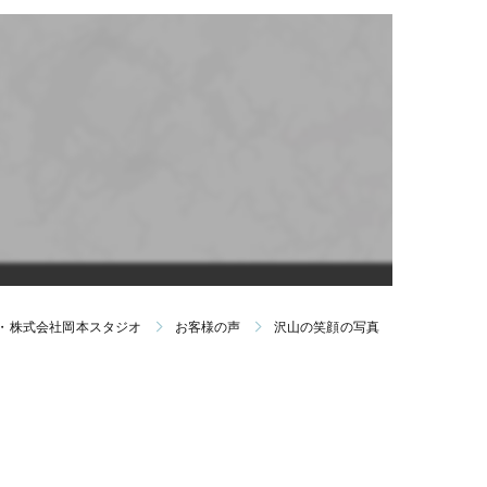
ンバー｜免許証｜パスポート｜ビザ｜社員証個人写真
願書用写真｜受験合格キャンペーン
ラブ(0〜1歳)
ラブ(1〜2歳)
・株式会社岡本スタジオ
お客様の声
沢山の笑顔の写真