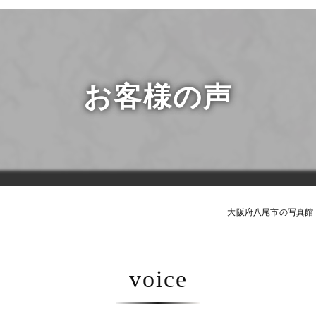
マイナ
受験・
すくすくク
よちよちク
お客様の声
大阪府八尾市の写真館
voice