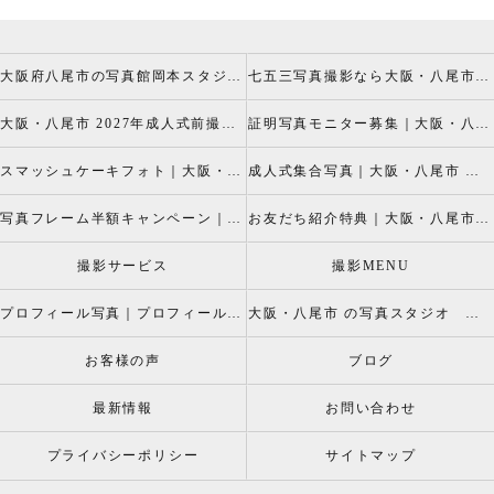
大阪府八尾市の写真館岡本スタジオの撮影キャンペーン
七五三写真撮影なら大阪・八尾市 の岡本スタジオへ
大阪・八尾市 2027年成人式前撮り振袖写真撮影、成人振袖レンタルなら2026年成人前撮りキャペーン開催中の岡本スタジオへ
証明写真モニター募集｜大阪・八尾市 証明写真撮影なら岡本スタジオへ！証明写真モニターモデル募集中！
スマッシュケーキフォト｜大阪・八尾市 スマッシュケーキ写真撮影、ベビーフォト撮影は岡本スタジオへ
成人式集合写真｜大阪・八尾市 友達集合写真、成人式集合写真撮影なら岡本スタジオへ
写真フレーム半額キャンペーン｜大阪・八尾市 写真撮影なら半額割引キャペーン開催中の岡本スタジオへ
お友だち紹介特典｜大阪・八尾市 記念写真撮影なら岡本スタジオへ
撮影サービス
撮影MENU
プロフィール写真｜プロフィールフォト
大阪・八尾市 の写真スタジオ 岡本スタジオ2026年七五三撮影特設ページ
お客様の声
ブログ
最新情報
お問い合わせ
プライバシーポリシー
サイトマップ