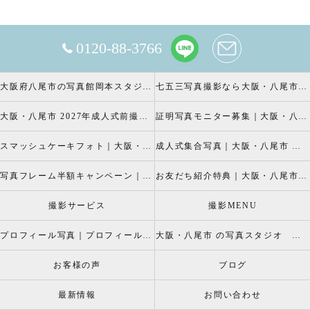
0120-88-3766
大阪府八尾市の写真館岡本スタジオの撮影キャンペーン
七五三写真撮影なら大阪・八尾市 の岡本スタジオへ
大阪・八尾市 2027年成人式前撮り振袖写真撮影、成人振袖レンタルなら2026年成人前撮りキャペーン開催中の岡本スタジオへ
証明写真モニター募集｜大阪・八尾市 証明写真撮影なら岡本スタジオへ！証明写真モニターモデル募集中！
スマッシュケーキフォト｜大阪・八尾市 スマッシュケーキ写真撮影、ベビーフォト撮影は岡本スタジオへ
成人式集合写真｜大阪・八尾市 友達集合写真、成人式集合写真撮影なら岡本スタジオへ
写真フレーム半額キャンペーン｜大阪・八尾市 写真撮影なら半額割引キャペーン開催中の岡本スタジオへ
お友だち紹介特典｜大阪・八尾市 記念写真撮影なら岡本スタジオへ
撮影サービス
撮影MENU
プロフィール写真｜プロフィールフォト
大阪・八尾市 の写真スタジオ 岡本スタジオ2026年七五三撮影特設ページ
お客様の声
ブログ
最新情報
お問い合わせ